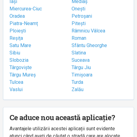
Iași
Mediaș
Miercurea-Ciuc
Onești
Oradea
Petroșani
Piatra-Neamț
Pitești
Ploiești
Râmnicu Vâlcea
Reșița
Roman
Satu Mare
Sfântu Gheorghe
Sibiu
Slatina
Slobozia
Suceava
Târgoviște
Târgu Jiu
Târgu Mureș
Timișoara
Tulcea
Turda
Vaslui
Zalău
Ce aduce nou această aplicație?
Avantajele utilizării acestei aplicații sunt evidente
atunci când aveți de căutat o stradă care are alocate