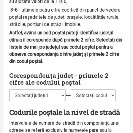
au alocate valori de la 1 la 6,
3-6
ultimele patru cifre codifică din punct de vedere
poștal reședintele de județ, orașele, localitățile rurale,
străzile, porțiuni de străzi, imobile.
Astfel, având un cod poștal puteți identifica județul
căruia îi corespunde după primele 2 cifre. Selectați din
listele de mai jos județul sau codul poștal pentru a
observa corespondența dintre județ și primele 2 cifre
din codul poștal.
Corespondența județ - primele 2
cifre ale codului poștal
Codurile poștale la nivel de stradă
Intervalele de numere de stradă din componența unei
adrese se referă exclusiv la numerele pare sau la