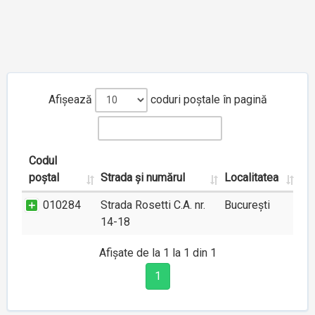
Afișează
coduri poștale în pagină
Codul
poștal
Strada și numărul
Localitatea
010284
Strada Rosetti C.A. nr.
București
14-18
Afișate de la 1 la 1 din 1
1