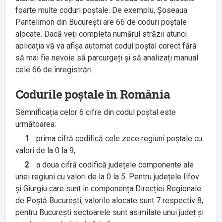
foarte multe coduri poștale. De exemplu, Șoseaua
Pantelimon din București are 66 de coduri poștale
alocate. Dacă veți completa numărul străzii atunci
aplicația vă va afișa automat codul poștal corect fără
să mai fie nevoie să parcurgeți și să analizați manual
cele 66 de înregistrări.
Codurile poștale în România
Semnificația celor 6 cifre din codul poștal este
următoarea:
1
prima cifră codifică cele zece regiuni poștale cu
valori de la 0 la 9,
2
a doua cifră codifică județele componente ale
unei regiuni cu valori de la 0 la 5. Pentru județele Ilfov
și Giurgiu care sunt în componența Direcției Regionale
de Poștă București, valorile alocate sunt 7 respectiv 8,
pentru București sectoarele sunt asimilate unui județ și