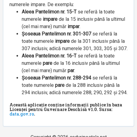
numerele impare. De exemplu:
Aleea Pantelimon nr. 15-T
se referă la toate
numerele
impare
de la 15 inclusiv până la ultimul
(cel mai mare) număr
impar
.
Șoseaua Pantelimon nr. 301-307
se referă la
toate numerele
impare
de la 301 inclusiv până la
307 inclusiv, adică numerele 301, 303, 305 și 307.
Aleea Pantelimon nr. 16-T
se referă la toate
numerele
pare
de la 16 inclusiv până la ultimul
(cel mai mare) număr
par
.
Șoseaua Pantelimon nr. 288-294
se referă la
toate numerele
pare
de la 288 inclusiv până la
294 inclusiv, adică numerele 288, 290, 292 și 294.
Această aplicație conține informații publice în baza
Licenței pentru Guvernare Deschisă v1.0. Sursa:
data.gov.ro
.