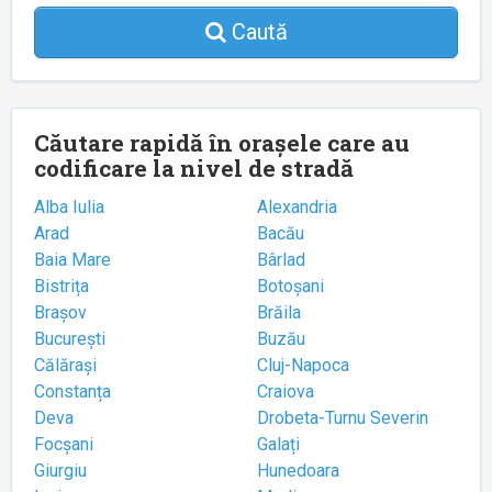
Caută
Căutare rapidă în orașele care au
codificare la nivel de stradă
Alba Iulia
Alexandria
Arad
Bacău
Baia Mare
Bârlad
Bistrița
Botoșani
Brașov
Brăila
București
Buzău
Călărași
Cluj-Napoca
Constanța
Craiova
Deva
Drobeta-Turnu Severin
Focșani
Galați
Giurgiu
Hunedoara