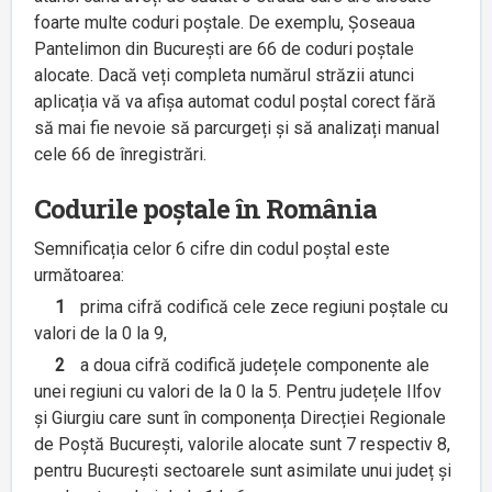
foarte multe coduri poștale. De exemplu, Șoseaua
Pantelimon din București are 66 de coduri poștale
alocate. Dacă veți completa numărul străzii atunci
aplicația vă va afișa automat codul poștal corect fără
să mai fie nevoie să parcurgeți și să analizați manual
cele 66 de înregistrări.
Codurile poștale în România
Semnificația celor 6 cifre din codul poștal este
următoarea:
1
prima cifră codifică cele zece regiuni poștale cu
valori de la 0 la 9,
2
a doua cifră codifică județele componente ale
unei regiuni cu valori de la 0 la 5. Pentru județele Ilfov
și Giurgiu care sunt în componența Direcției Regionale
de Poștă București, valorile alocate sunt 7 respectiv 8,
pentru București sectoarele sunt asimilate unui județ și