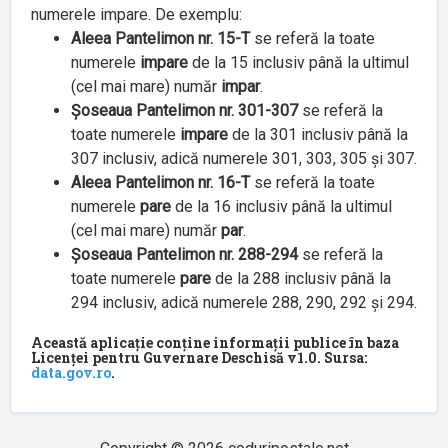
numerele impare. De exemplu:
Aleea Pantelimon nr. 15-T
se referă la toate
numerele
impare
de la 15 inclusiv până la ultimul
(cel mai mare) număr
impar
.
Șoseaua Pantelimon nr. 301-307
se referă la
toate numerele
impare
de la 301 inclusiv până la
307 inclusiv, adică numerele 301, 303, 305 și 307.
Aleea Pantelimon nr. 16-T
se referă la toate
numerele
pare
de la 16 inclusiv până la ultimul
(cel mai mare) număr
par
.
Șoseaua Pantelimon nr. 288-294
se referă la
toate numerele
pare
de la 288 inclusiv până la
294 inclusiv, adică numerele 288, 290, 292 și 294.
Această aplicație conține informații publice în baza
Licenței pentru Guvernare Deschisă v1.0. Sursa:
data.gov.ro
.