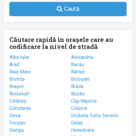
Caută
Căutare rapidă în orașele care au
codificare la nivel de stradă
Alba Iulia
Alexandria
Arad
Bacău
Baia Mare
Bârlad
Bistrița
Botoșani
Brașov
Brăila
București
Buzău
Călărași
Cluj-Napoca
Constanța
Craiova
Deva
Drobeta-Turnu Severin
Focșani
Galați
Giurgiu
Hunedoara