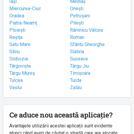
Iași
Mediaș
Miercurea-Ciuc
Onești
Oradea
Petroșani
Piatra-Neamț
Pitești
Ploiești
Râmnicu Vâlcea
Reșița
Roman
Satu Mare
Sfântu Gheorghe
Sibiu
Slatina
Slobozia
Suceava
Târgoviște
Târgu Jiu
Târgu Mureș
Timișoara
Tulcea
Turda
Vaslui
Zalău
Ce aduce nou această aplicație?
Avantajele utilizării acestei aplicații sunt evidente
atunci când aveți de căutat o stradă care are alocate