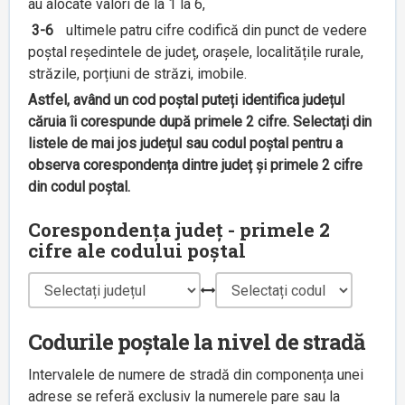
au alocate valori de la 1 la 6,
3-6
ultimele patru cifre codifică din punct de vedere
poștal reședintele de județ, orașele, localitățile rurale,
străzile, porțiuni de străzi, imobile.
Astfel, având un cod poștal puteți identifica județul
căruia îi corespunde după primele 2 cifre. Selectați din
listele de mai jos județul sau codul poștal pentru a
observa corespondența dintre județ și primele 2 cifre
din codul poștal.
Corespondența județ - primele 2
cifre ale codului poștal
Codurile poștale la nivel de stradă
Intervalele de numere de stradă din componența unei
adrese se referă exclusiv la numerele pare sau la