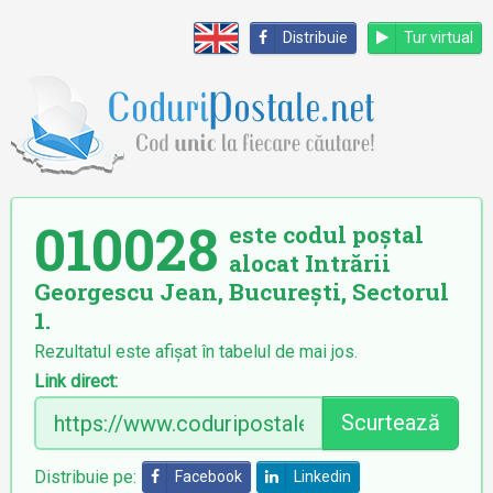
Distribuie
Tur virtual
010028
este codul poștal
alocat Intrării
Georgescu Jean, București, Sectorul
1.
Rezultatul este afișat în tabelul de mai jos.
Link direct:
Scurtează
Distribuie pe:
Facebook
Linkedin