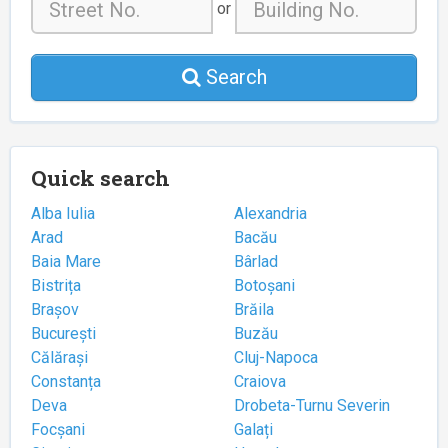
or
Search
Quick search
Alba Iulia
Alexandria
Arad
Bacău
Baia Mare
Bârlad
Bistrița
Botoșani
Brașov
Brăila
București
Buzău
Călărași
Cluj-Napoca
Constanța
Craiova
Deva
Drobeta-Turnu Severin
Focșani
Galați