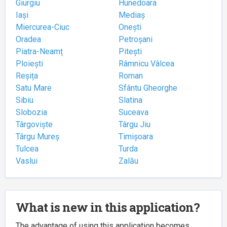
Giurgiu
Hunedoara
Iași
Mediaș
Miercurea-Ciuc
Onești
Oradea
Petroșani
Piatra-Neamț
Pitești
Ploiești
Râmnicu Vâlcea
Reșița
Roman
Satu Mare
Sfântu Gheorghe
Sibiu
Slatina
Slobozia
Suceava
Târgoviște
Târgu Jiu
Târgu Mureș
Timișoara
Tulcea
Turda
Vaslui
Zalău
What is new in this application?
The advantage of using this application becomes