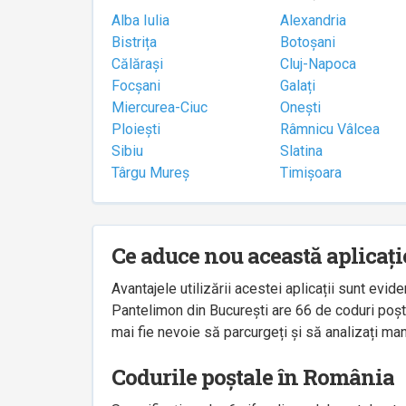
Alba Iulia
Alexandria
Bistrița
Botoșani
Călărași
Cluj-Napoca
Focșani
Galați
Miercurea-Ciuc
Onești
Ploiești
Râmnicu Vâlcea
Sibiu
Slatina
Târgu Mureș
Timișoara
Ce aduce nou această aplicați
Avantajele utilizării acestei aplicații sunt ev
Pantelimon din București are 66 de coduri poșta
mai fie nevoie să parcurgeți și să analizați man
Codurile poștale în România