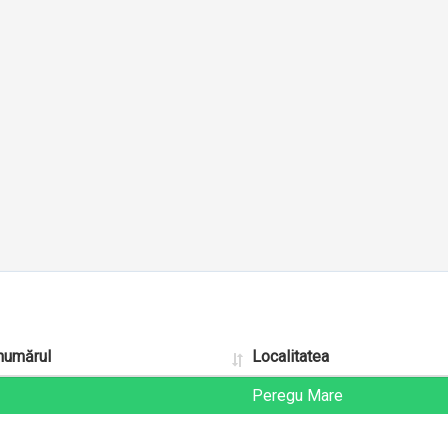
 numărul
Localitatea
Peregu Mare