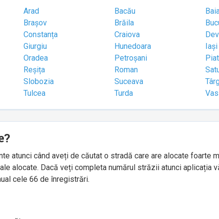
Arad
Bacău
Bai
Brașov
Brăila
Buc
Constanța
Craiova
Dev
Giurgiu
Hunedoara
Iași
Oradea
Petroșani
Pia
Reșița
Roman
Sat
Slobozia
Suceava
Târ
Tulcea
Turda
Vas
e?
idente atunci când aveți de căutat o stradă care are alocate foart
le alocate. Dacă veți completa numărul străzii atunci aplicația v
ual cele 66 de înregistrări.