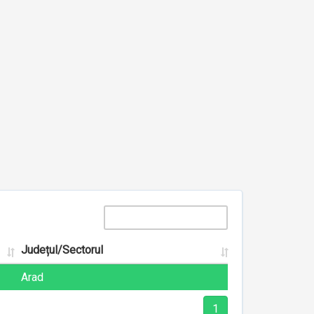
Județul/Sectorul
Arad
1