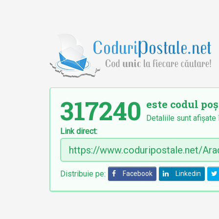
317240
este codul poș
Detaliile sunt afișate 
Link direct:
Distribuie pe:
Facebook
Linkedin