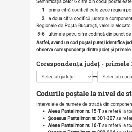
Semnificația celor 6 cifre din codul poștal est
1
prima cifră codifică cele zece regiuni poșt
2
a doua cifră codifică județele componente 
Regionale de Poștă București, valorile alocate s
3-6
ultimele patru cifre codifică din punct de v
Astfel, având un cod poștal puteți identifica ju
observa corespondența dintre județ și primele 2
Corespondența județ - primele 2
Codurile poștale la nivel de s
Intervalele de numere de stradă din componenț
Aleea Pantelimon nr. 15-T
se referă la t
Șoseaua Pantelimon nr. 301-307
se refe
Aleea Pantelimon nr. 16-T
se referă la t