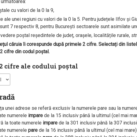
e următoarea:
ale cu valori de la 0 la 9,
ale unei regiuni cu valori de la 0 la 5. Pentru județele Ilfov și G
unt 7 respectiv 8, pentru București sectoarele sunt asimilate unui 
edere poștal reședintele de județ, orașele, localitățile rurale, str
dețul căruia îi corespunde după primele 2 cifre. Selectați din liste
 cifre din codul poștal.
 cifre ale codului poștal
tradă
a unei adrese se referă exclusiv la numerele pare sau la numer
oate numerele
impare
de la 15 inclusiv până la ultimul (cel mai m
ră la toate numerele
impare
de la 301 inclusiv până la 307 inclus
oate numerele
pare
de la 16 inclusiv până la ultimul (cel mai mar