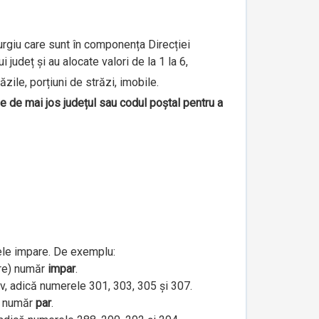
iurgiu care sunt în componența Direcției
județ și au alocate valori de la 1 la 6,
ăzile, porțiuni de străzi, imobile.
le de mai jos județul sau codul poștal pentru a
ele impare. De exemplu:
are) număr
impar
.
iv, adică numerele 301, 303, 305 și 307.
e) număr
par
.