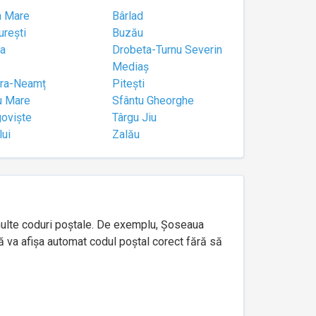
a Mare
Bârlad
urești
Buzău
a
Drobeta-Turnu Severin
Mediaș
tra-Neamț
Pitești
u Mare
Sfântu Gheorghe
goviște
Târgu Jiu
lui
Zalău
e multe coduri poștale. De exemplu, Șoseaua
ă va afișa automat codul poștal corect fără să