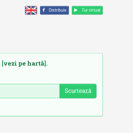
Distribuie
Tur virtual
 [
vezi pe hartă
].
Scurtează