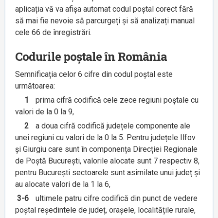
aplicația vă va afișa automat codul poștal corect fără
să mai fie nevoie să parcurgeți și să analizați manual
cele 66 de înregistrări.
Codurile poștale în România
Semnificația celor 6 cifre din codul poștal este
următoarea:
1
prima cifră codifică cele zece regiuni poștale cu
valori de la 0 la 9,
2
a doua cifră codifică județele componente ale
unei regiuni cu valori de la 0 la 5. Pentru județele Ilfov
și Giurgiu care sunt în componența Direcției Regionale
de Poștă București, valorile alocate sunt 7 respectiv 8,
pentru București sectoarele sunt asimilate unui județ și
au alocate valori de la 1 la 6,
3-6
ultimele patru cifre codifică din punct de vedere
poștal reședintele de județ, orașele, localitățile rurale,