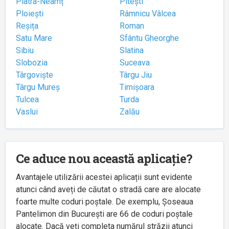
Piatra-Neamț
Pitești
Ploiești
Râmnicu Vâlcea
Reșița
Roman
Satu Mare
Sfântu Gheorghe
Sibiu
Slatina
Slobozia
Suceava
Târgoviște
Târgu Jiu
Târgu Mureș
Timișoara
Tulcea
Turda
Vaslui
Zalău
Ce aduce nou această aplicație?
Avantajele utilizării acestei aplicații sunt evidente
atunci când aveți de căutat o stradă care are alocate
foarte multe coduri poștale. De exemplu, Șoseaua
Pantelimon din București are 66 de coduri poștale
alocate. Dacă veți completa numărul străzii atunci