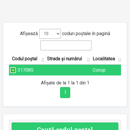
Afișează
coduri poștale în pagină
Codul poștal
Strada și numărul
Localitatea
317085
Conop
Afișate de la 1 la 1 din 1
1
Caută codul poștal