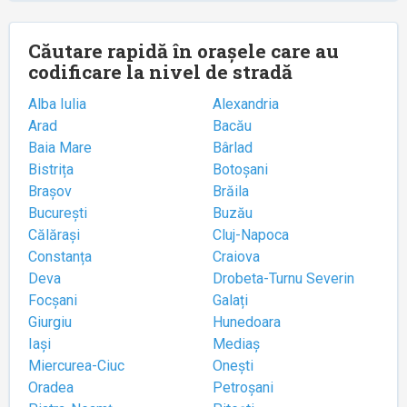
Căutare rapidă în orașele care au
codificare la nivel de stradă
Alba Iulia
Alexandria
Arad
Bacău
Baia Mare
Bârlad
Bistrița
Botoșani
Brașov
Brăila
București
Buzău
Călărași
Cluj-Napoca
Constanța
Craiova
Deva
Drobeta-Turnu Severin
Focșani
Galați
Giurgiu
Hunedoara
Iași
Mediaș
Miercurea-Ciuc
Onești
Oradea
Petroșani