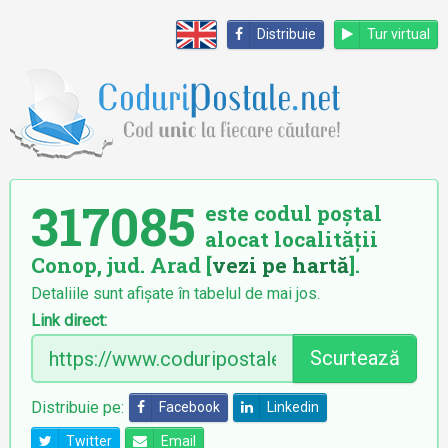
Distribuie
Tur virtual
317085
este codul poștal
alocat localității
Conop, jud. Arad [
vezi pe hartă
].
Detaliile sunt afișate în tabelul de mai jos.
Link direct:
Scurtează
Distribuie pe:
Facebook
Linkedin
Twitter
Email