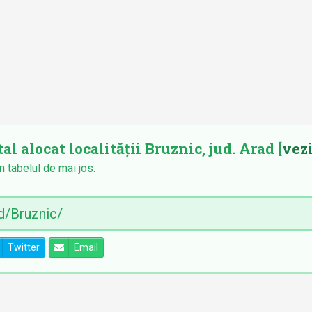
al alocat localității Bruznic, jud. Arad [
vezi
în tabelul de mai jos.
Twitter
Email