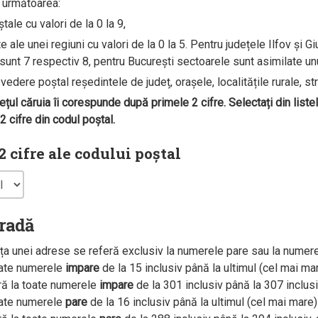
e următoarea:
ale cu valori de la 0 la 9,
ale unei regiuni cu valori de la 0 la 5. Pentru județele Ilfov și G
unt 7 respectiv 8, pentru București sectoarele sunt asimilate unui 
edere poștal reședintele de județ, orașele, localitățile rurale, str
dețul căruia îi corespunde după primele 2 cifre. Selectați din liste
 cifre din codul poștal.
 cifre ale codului poștal
tradă
a unei adrese se referă exclusiv la numerele pare sau la numer
oate numerele
impare
de la 15 inclusiv până la ultimul (cel mai m
ră la toate numerele
impare
de la 301 inclusiv până la 307 inclus
oate numerele
pare
de la 16 inclusiv până la ultimul (cel mai mar