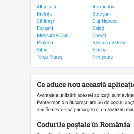
Alba Iulia
Alexandria
Bistrița
Botoșani
Călărași
Cluj-Napoca
Focșani
Galați
Miercurea-Ciuc
Onești
Ploiești
Râmnicu Vâlcea
Sibiu
Slatina
Târgu Mureș
Timișoara
Ce aduce nou această aplicați
Avantajele utilizării acestei aplicații sunt ev
Pantelimon din București are 66 de coduri poșta
mai fie nevoie să parcurgeți și să analizați man
Codurile poștale în România