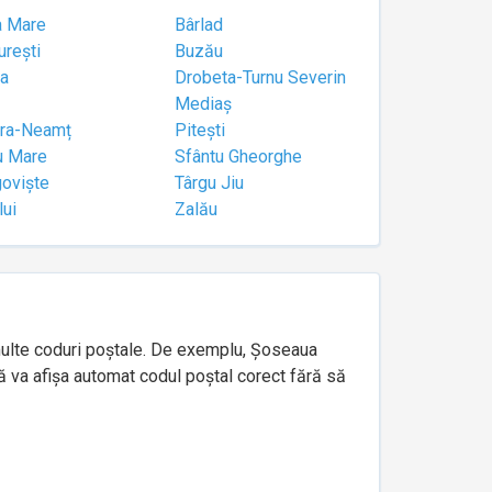
a Mare
Bârlad
urești
Buzău
a
Drobeta-Turnu Severin
Mediaș
tra-Neamț
Pitești
u Mare
Sfântu Gheorghe
goviște
Târgu Jiu
lui
Zalău
e multe coduri poștale. De exemplu, Șoseaua
ă va afișa automat codul poștal corect fără să