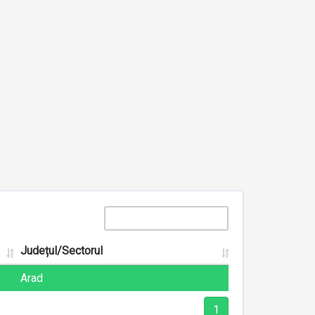
Județul/Sectorul
Arad
1