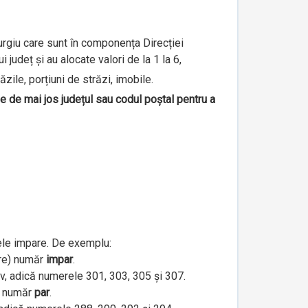
iurgiu care sunt în componența Direcției
județ și au alocate valori de la 1 la 6,
ăzile, porțiuni de străzi, imobile.
le de mai jos județul sau codul poștal pentru a
ele impare. De exemplu:
are) număr
impar
.
iv, adică numerele 301, 303, 305 și 307.
e) număr
par
.