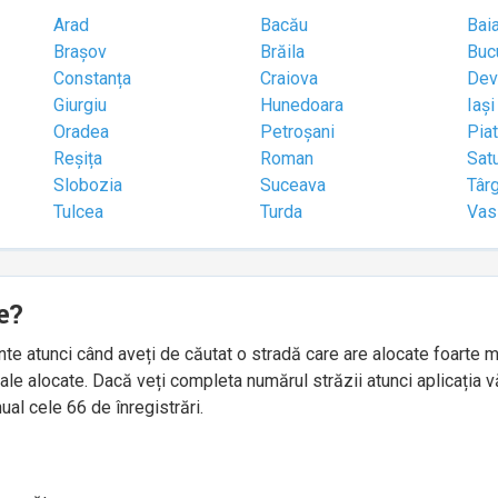
Arad
Bacău
Bai
Brașov
Brăila
Buc
Constanța
Craiova
Dev
Giurgiu
Hunedoara
Iași
Oradea
Petroșani
Pia
Reșița
Roman
Sat
Slobozia
Suceava
Târ
Tulcea
Turda
Vas
e?
idente atunci când aveți de căutat o stradă care are alocate foart
le alocate. Dacă veți completa numărul străzii atunci aplicația v
ual cele 66 de înregistrări.