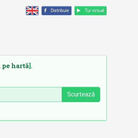
Distribuie
Tur virtual
 pe hartă
].
Scurtează