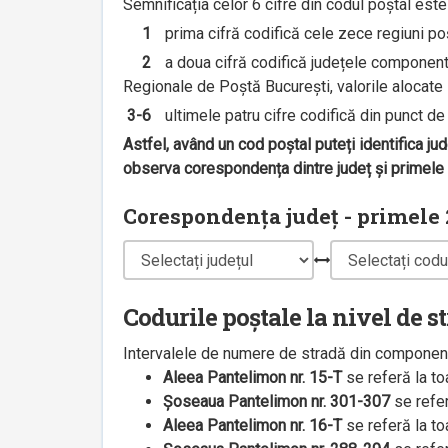
Semnificația celor 6 cifre din codul poștal est
1
prima cifră codifică cele zece regiuni poșt
2
a doua cifră codifică județele componente 
Regionale de Poștă București, valorile alocate s
3-6
ultimele patru cifre codifică din punct de v
Astfel, având un cod poștal puteți identifica ju
observa corespondența dintre județ și primele 2
Corespondența județ - primele 2
Codurile poștale la nivel de s
Intervalele de numere de stradă din componenț
Aleea Pantelimon nr. 15-T
se referă la t
Șoseaua Pantelimon nr. 301-307
se refe
Aleea Pantelimon nr. 16-T
se referă la t