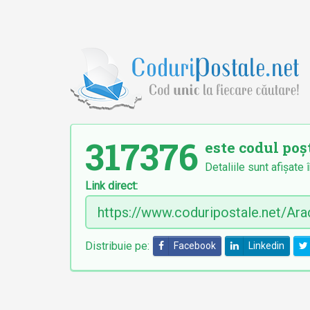
317376
este codul poșt
Detaliile sunt afișate 
Link direct:
Distribuie pe:
Facebook
Linkedin