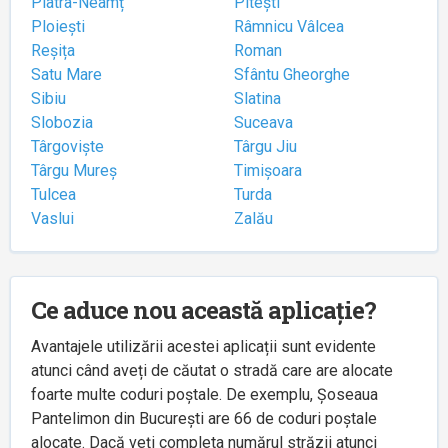
Piatra-Neamț
Pitești
Ploiești
Râmnicu Vâlcea
Reșița
Roman
Satu Mare
Sfântu Gheorghe
Sibiu
Slatina
Slobozia
Suceava
Târgoviște
Târgu Jiu
Târgu Mureș
Timișoara
Tulcea
Turda
Vaslui
Zalău
Ce aduce nou această aplicație?
Avantajele utilizării acestei aplicații sunt evidente
atunci când aveți de căutat o stradă care are alocate
foarte multe coduri poștale. De exemplu, Șoseaua
Pantelimon din București are 66 de coduri poștale
alocate. Dacă veți completa numărul străzii atunci