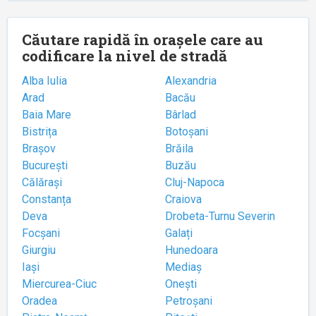
Căutare rapidă în orașele care au
codificare la nivel de stradă
Alba Iulia
Alexandria
Arad
Bacău
Baia Mare
Bârlad
Bistrița
Botoșani
Brașov
Brăila
București
Buzău
Călărași
Cluj-Napoca
Constanța
Craiova
Deva
Drobeta-Turnu Severin
Focșani
Galați
Giurgiu
Hunedoara
Iași
Mediaș
Miercurea-Ciuc
Onești
Oradea
Petroșani