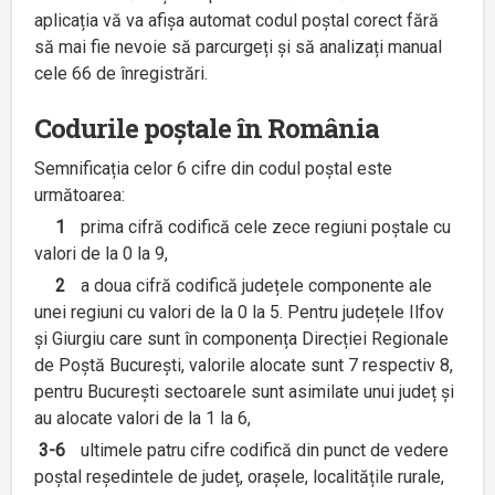
aplicația vă va afișa automat codul poștal corect fără
să mai fie nevoie să parcurgeți și să analizați manual
cele 66 de înregistrări.
Codurile poștale în România
Semnificația celor 6 cifre din codul poștal este
următoarea:
1
prima cifră codifică cele zece regiuni poștale cu
valori de la 0 la 9,
2
a doua cifră codifică județele componente ale
unei regiuni cu valori de la 0 la 5. Pentru județele Ilfov
și Giurgiu care sunt în componența Direcției Regionale
de Poștă București, valorile alocate sunt 7 respectiv 8,
pentru București sectoarele sunt asimilate unui județ și
au alocate valori de la 1 la 6,
3-6
ultimele patru cifre codifică din punct de vedere
poștal reședintele de județ, orașele, localitățile rurale,