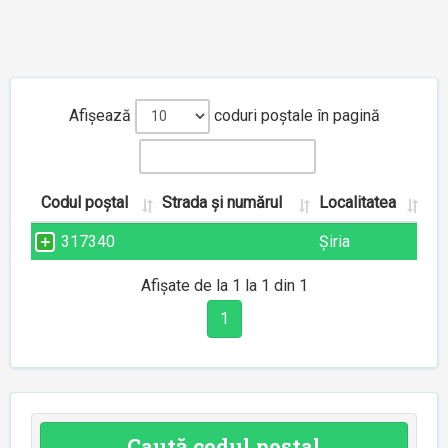
Afișează
coduri poștale în pagină
Codul poștal
Strada și numărul
Localitatea
317340
Șiria
Afișate de la 1 la 1 din 1
1
Caută codul poștal