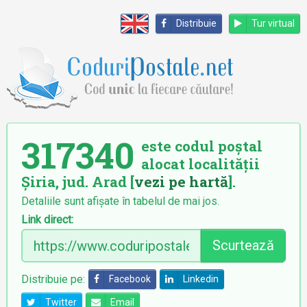
Distribuie
Tur virtual
317340
este codul poștal
alocat localității
Șiria, jud. Arad [
vezi pe hartă
].
Detaliile sunt afișate în tabelul de mai jos.
Link direct:
Scurtează
Distribuie pe:
Facebook
Linkedin
Twitter
Email