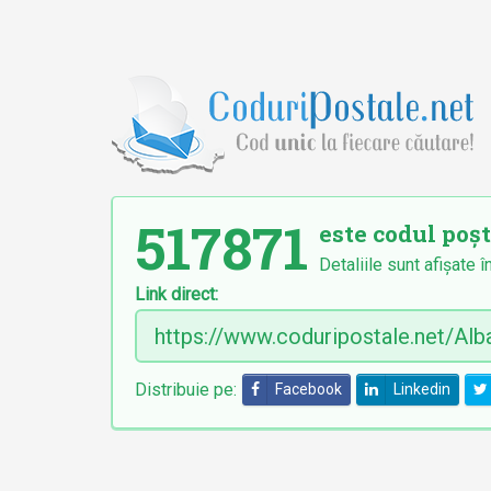
517871
este codul poșta
Detaliile sunt afișate î
Link direct:
Distribuie pe:
Facebook
Linkedin