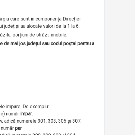
iurgiu care sunt în componența Direcției
județ și au alocate valori de la 1 la 6,
ăzile, porțiuni de străzi, imobile.
le de mai jos județul sau codul poștal pentru a
ele impare. De exemplu:
are) număr
impar
.
iv, adică numerele 301, 303, 305 și 307.
e) număr
par
.