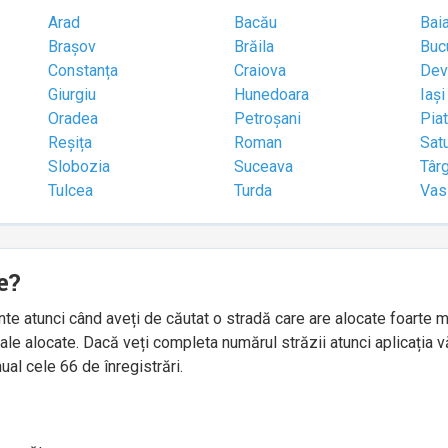
Arad
Bacău
Bai
Brașov
Brăila
Buc
Constanța
Craiova
Dev
Giurgiu
Hunedoara
Iași
Oradea
Petroșani
Pia
Reșița
Roman
Sat
Slobozia
Suceava
Târ
Tulcea
Turda
Vas
e?
idente atunci când aveți de căutat o stradă care are alocate foart
le alocate. Dacă veți completa numărul străzii atunci aplicația v
ual cele 66 de înregistrări.