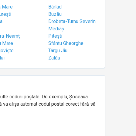
a Mare
Bârlad
urești
Buzău
a
Drobeta-Turnu Severin
Mediaș
tra-Neamț
Pitești
u Mare
Sfântu Gheorghe
goviște
Târgu Jiu
lui
Zalău
e multe coduri poștale. De exemplu, Șoseaua
ă va afișa automat codul poștal corect fără să