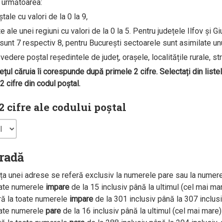
e următoarea:
ale cu valori de la 0 la 9,
ale unei regiuni cu valori de la 0 la 5. Pentru județele Ilfov și G
unt 7 respectiv 8, pentru București sectoarele sunt asimilate unui 
edere poștal reședintele de județ, orașele, localitățile rurale, str
dețul căruia îi corespunde după primele 2 cifre. Selectați din liste
 cifre din codul poștal.
 cifre ale codului poștal
tradă
a unei adrese se referă exclusiv la numerele pare sau la numer
oate numerele
impare
de la 15 inclusiv până la ultimul (cel mai m
ră la toate numerele
impare
de la 301 inclusiv până la 307 inclus
oate numerele
pare
de la 16 inclusiv până la ultimul (cel mai mar