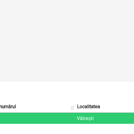
 numărul
Localitatea
Vâlcești