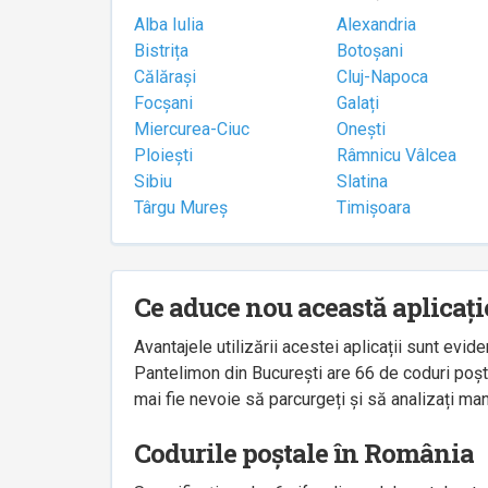
Alba Iulia
Alexandria
Bistrița
Botoșani
Călărași
Cluj-Napoca
Focșani
Galați
Miercurea-Ciuc
Onești
Ploiești
Râmnicu Vâlcea
Sibiu
Slatina
Târgu Mureș
Timișoara
Ce aduce nou această aplicați
Avantajele utilizării acestei aplicații sunt ev
Pantelimon din București are 66 de coduri poșta
mai fie nevoie să parcurgeți și să analizați man
Codurile poștale în România