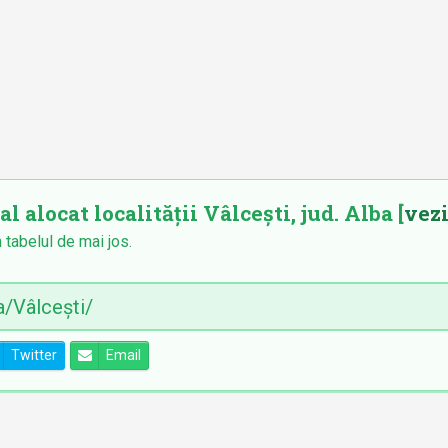
l alocat localității Vâlcești, jud. Alba [
vezi
n tabelul de mai jos.
Twitter
Email