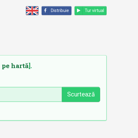
Distribuie
Tur virtual
 pe hartă
].
Scurtează