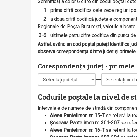
Semnificația celor 6 cifre din codul poștal est
1
prima cifră codifică cele zece regiuni poșt
2
a doua cifră codifică județele componente 
Regionale de Poștă București, valorile alocate s
3-6
ultimele patru cifre codifică din punct de v
Astfel, având un cod poștal puteți identifica ju
observa corespondența dintre județ și primele 2
Corespondența județ - primele 2
Codurile poștale la nivel de s
Intervalele de numere de stradă din componenț
Aleea Pantelimon nr. 15-T
se referă la t
Șoseaua Pantelimon nr. 301-307
se refe
Aleea Pantelimon nr. 16-T
se referă la t