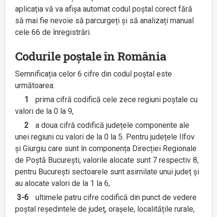
aplicația vă va afișa automat codul poștal corect fără
să mai fie nevoie să parcurgeți și să analizați manual
cele 66 de înregistrări.
Codurile poștale în România
Semnificația celor 6 cifre din codul poștal este
următoarea:
1
prima cifră codifică cele zece regiuni poștale cu
valori de la 0 la 9,
2
a doua cifră codifică județele componente ale
unei regiuni cu valori de la 0 la 5. Pentru județele Ilfov
și Giurgiu care sunt în componența Direcției Regionale
de Poștă București, valorile alocate sunt 7 respectiv 8,
pentru București sectoarele sunt asimilate unui județ și
au alocate valori de la 1 la 6,
3-6
ultimele patru cifre codifică din punct de vedere
poștal reședintele de județ, orașele, localitățile rurale,