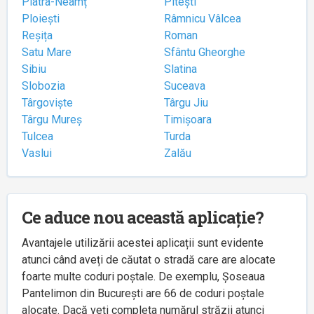
Piatra-Neamț
Pitești
Ploiești
Râmnicu Vâlcea
Reșița
Roman
Satu Mare
Sfântu Gheorghe
Sibiu
Slatina
Slobozia
Suceava
Târgoviște
Târgu Jiu
Târgu Mureș
Timișoara
Tulcea
Turda
Vaslui
Zalău
Ce aduce nou această aplicație?
Avantajele utilizării acestei aplicații sunt evidente
atunci când aveți de căutat o stradă care are alocate
foarte multe coduri poștale. De exemplu, Șoseaua
Pantelimon din București are 66 de coduri poștale
alocate. Dacă veți completa numărul străzii atunci