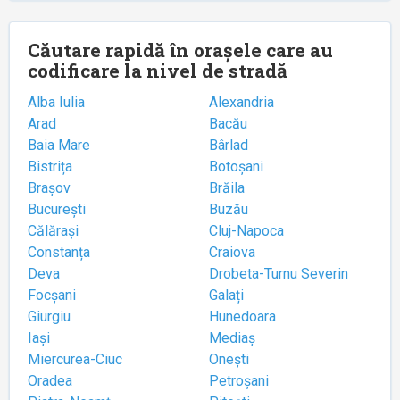
Căutare rapidă în orașele care au
codificare la nivel de stradă
Alba Iulia
Alexandria
Arad
Bacău
Baia Mare
Bârlad
Bistrița
Botoșani
Brașov
Brăila
București
Buzău
Călărași
Cluj-Napoca
Constanța
Craiova
Deva
Drobeta-Turnu Severin
Focșani
Galați
Giurgiu
Hunedoara
Iași
Mediaș
Miercurea-Ciuc
Onești
Oradea
Petroșani