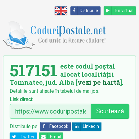
Distribuie
Tur virtual
517151
este codul poștal
alocat localității
Tomnatec, jud. Alba [
vezi pe hartă
].
Detaliile sunt afișate în tabelul de mai jos.
Link direct:
Scurtează
Distribuie pe:
Facebook
Linkedin
Twitter
Email