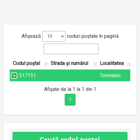
Afișează
coduri poștale în pagină
Codul poștal
Strada și numărul
Localitatea
517151
Tomnatec
Afișate de la 1 la 1 din 1
1
Caută codul poștal