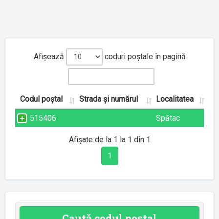
Afișează
coduri poștale în pagină
Codul poștal
Strada și numărul
Localitatea
515406
Spătac
Afișate de la 1 la 1 din 1
1
Caută codul poștal