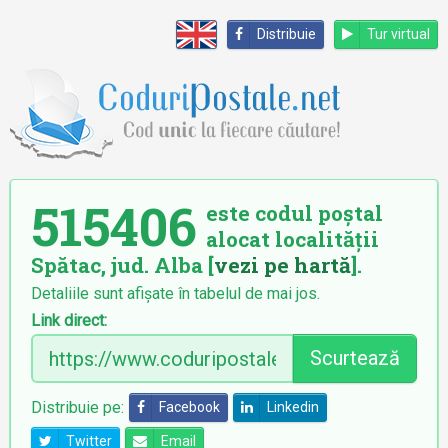
Distribuie
Tur virtual
515406
este codul poștal
alocat localității
Spătac, jud. Alba [
vezi pe hartă
].
Detaliile sunt afișate în tabelul de mai jos.
Link direct:
Scurtează
Distribuie pe:
Facebook
Linkedin
Twitter
Email