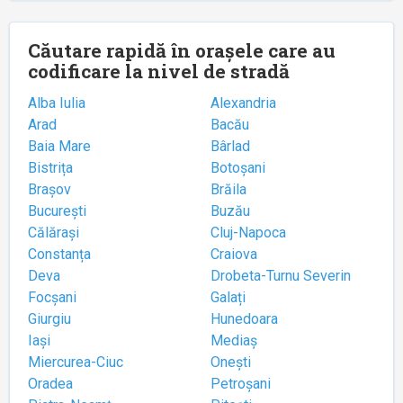
Căutare rapidă în orașele care au
codificare la nivel de stradă
Alba Iulia
Alexandria
Arad
Bacău
Baia Mare
Bârlad
Bistrița
Botoșani
Brașov
Brăila
București
Buzău
Călărași
Cluj-Napoca
Constanța
Craiova
Deva
Drobeta-Turnu Severin
Focșani
Galați
Giurgiu
Hunedoara
Iași
Mediaș
Miercurea-Ciuc
Onești
Oradea
Petroșani