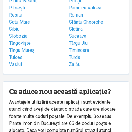
Piatra-Neamț
Pitești
Ploiești
Râmnicu Vâlcea
Reșița
Roman
Satu Mare
Sfântu Gheorghe
Sibiu
Slatina
Slobozia
Suceava
Târgoviște
Târgu Jiu
Târgu Mureș
Timișoara
Tulcea
Turda
Vaslui
Zalău
Ce aduce nou această aplicație?
Avantajele utilizării acestei aplicații sunt evidente
atunci când aveți de căutat o stradă care are alocate
foarte multe coduri poștale. De exemplu, Șoseaua
Pantelimon din București are 66 de coduri poștale
alocate. Dacă veți completa numărul străzii atunci