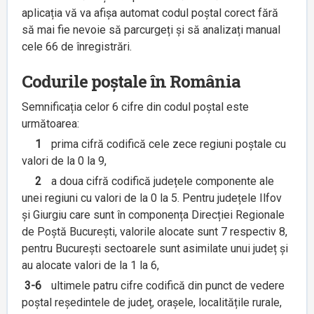
aplicația vă va afișa automat codul poștal corect fără
să mai fie nevoie să parcurgeți și să analizați manual
cele 66 de înregistrări.
Codurile poștale în România
Semnificația celor 6 cifre din codul poștal este
următoarea:
1
prima cifră codifică cele zece regiuni poștale cu
valori de la 0 la 9,
2
a doua cifră codifică județele componente ale
unei regiuni cu valori de la 0 la 5. Pentru județele Ilfov
și Giurgiu care sunt în componența Direcției Regionale
de Poștă București, valorile alocate sunt 7 respectiv 8,
pentru București sectoarele sunt asimilate unui județ și
au alocate valori de la 1 la 6,
3-6
ultimele patru cifre codifică din punct de vedere
poștal reședintele de județ, orașele, localitățile rurale,