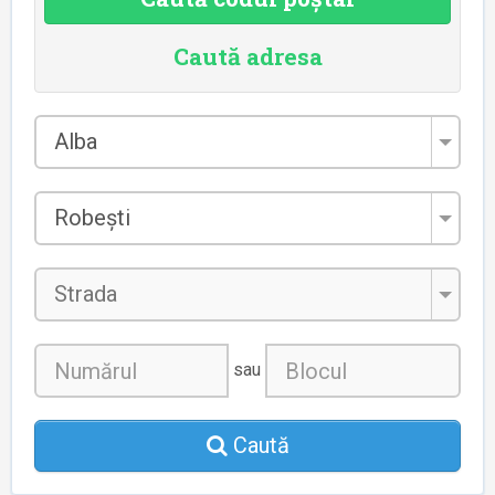
Caută adresa
Județul
Alba
*
Localitatea
Robești
*
Strada
sau
Caută