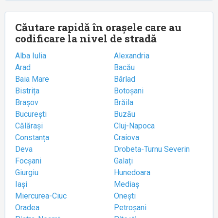
Căutare rapidă în orașele care au
codificare la nivel de stradă
Alba Iulia
Alexandria
Arad
Bacău
Baia Mare
Bârlad
Bistrița
Botoșani
Brașov
Brăila
București
Buzău
Călărași
Cluj-Napoca
Constanța
Craiova
Deva
Drobeta-Turnu Severin
Focșani
Galați
Giurgiu
Hunedoara
Iași
Mediaș
Miercurea-Ciuc
Onești
Oradea
Petroșani