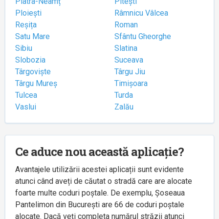
Piatra-Neamț
Pitești
Ploiești
Râmnicu Vâlcea
Reșița
Roman
Satu Mare
Sfântu Gheorghe
Sibiu
Slatina
Slobozia
Suceava
Târgoviște
Târgu Jiu
Târgu Mureș
Timișoara
Tulcea
Turda
Vaslui
Zalău
Ce aduce nou această aplicație?
Avantajele utilizării acestei aplicații sunt evidente
atunci când aveți de căutat o stradă care are alocate
foarte multe coduri poștale. De exemplu, Șoseaua
Pantelimon din București are 66 de coduri poștale
alocate. Dacă veți completa numărul străzii atunci