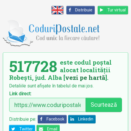
Distribuie
Tur virtual
517728
este codul poștal
alocat localității
Robești, jud. Alba [
vezi pe hartă
].
Detaliile sunt afișate în tabelul de mai jos.
Link direct:
Scurtează
Distribuie pe:
Facebook
Linkedin
Twitter
Email