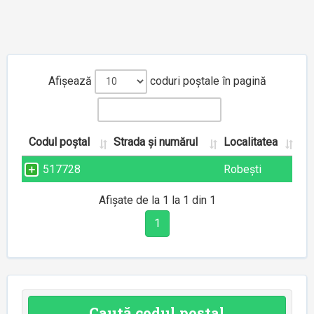
Afișează
coduri poștale în pagină
Codul poștal
Strada și numărul
Localitatea
517728
Robești
Afișate de la 1 la 1 din 1
1
Caută codul poștal