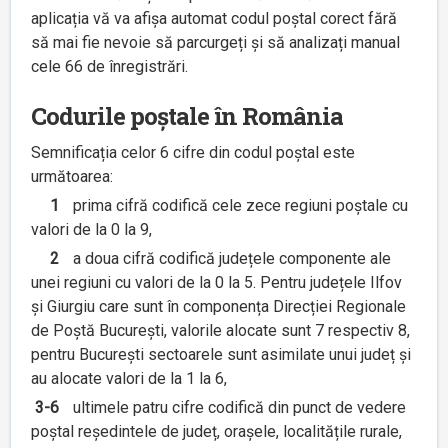
aplicația vă va afișa automat codul poștal corect fără
să mai fie nevoie să parcurgeți și să analizați manual
cele 66 de înregistrări.
Codurile poștale în România
Semnificația celor 6 cifre din codul poștal este
următoarea:
1
prima cifră codifică cele zece regiuni poștale cu
valori de la 0 la 9,
2
a doua cifră codifică județele componente ale
unei regiuni cu valori de la 0 la 5. Pentru județele Ilfov
și Giurgiu care sunt în componența Direcției Regionale
de Poștă București, valorile alocate sunt 7 respectiv 8,
pentru București sectoarele sunt asimilate unui județ și
au alocate valori de la 1 la 6,
3-6
ultimele patru cifre codifică din punct de vedere
poștal reședintele de județ, orașele, localitățile rurale,