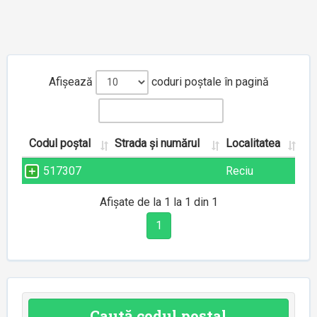
Afișează
coduri poștale în pagină
Codul poștal
Strada și numărul
Localitatea
517307
Reciu
Afișate de la 1 la 1 din 1
1
Caută codul poștal