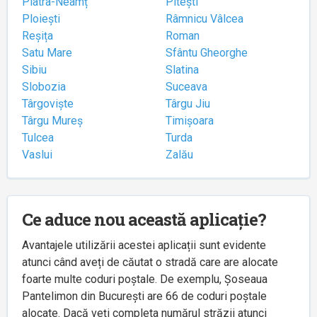
Piatra-Neamț
Pitești
Ploiești
Râmnicu Vâlcea
Reșița
Roman
Satu Mare
Sfântu Gheorghe
Sibiu
Slatina
Slobozia
Suceava
Târgoviște
Târgu Jiu
Târgu Mureș
Timișoara
Tulcea
Turda
Vaslui
Zalău
Ce aduce nou această aplicație?
Avantajele utilizării acestei aplicații sunt evidente
atunci când aveți de căutat o stradă care are alocate
foarte multe coduri poștale. De exemplu, Șoseaua
Pantelimon din București are 66 de coduri poștale
alocate. Dacă veți completa numărul străzii atunci