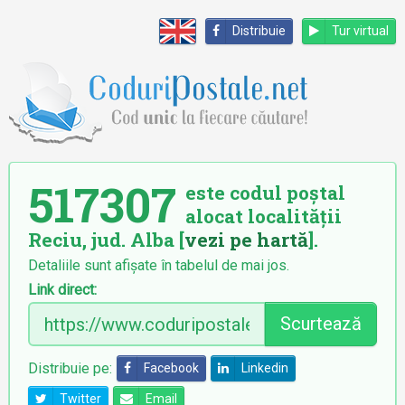
Distribuie
Tur virtual
517307
este codul poștal
alocat localității
Reciu, jud. Alba [
vezi pe hartă
].
Detaliile sunt afișate în tabelul de mai jos.
Link direct:
Scurtează
Distribuie pe:
Facebook
Linkedin
Twitter
Email