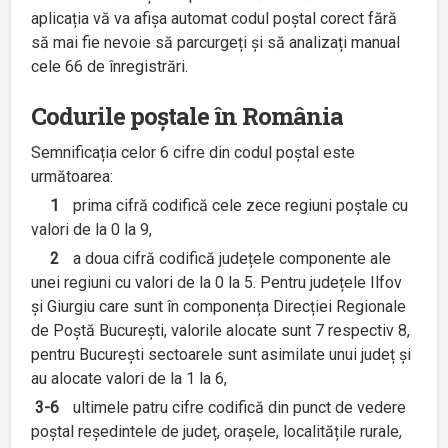
aplicația vă va afișa automat codul poștal corect fără
să mai fie nevoie să parcurgeți și să analizați manual
cele 66 de înregistrări.
Codurile poștale în România
Semnificația celor 6 cifre din codul poștal este
următoarea:
1
prima cifră codifică cele zece regiuni poștale cu
valori de la 0 la 9,
2
a doua cifră codifică județele componente ale
unei regiuni cu valori de la 0 la 5. Pentru județele Ilfov
și Giurgiu care sunt în componența Direcției Regionale
de Poștă București, valorile alocate sunt 7 respectiv 8,
pentru București sectoarele sunt asimilate unui județ și
au alocate valori de la 1 la 6,
3-6
ultimele patru cifre codifică din punct de vedere
poștal reședintele de județ, orașele, localitățile rurale,