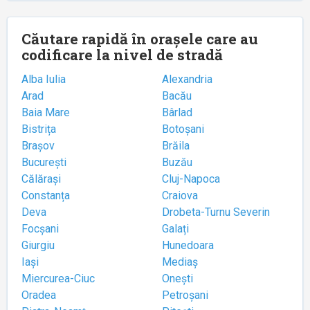
Căutare rapidă în orașele care au
codificare la nivel de stradă
Alba Iulia
Alexandria
Arad
Bacău
Baia Mare
Bârlad
Bistrița
Botoșani
Brașov
Brăila
București
Buzău
Călărași
Cluj-Napoca
Constanța
Craiova
Deva
Drobeta-Turnu Severin
Focșani
Galați
Giurgiu
Hunedoara
Iași
Mediaș
Miercurea-Ciuc
Onești
Oradea
Petroșani