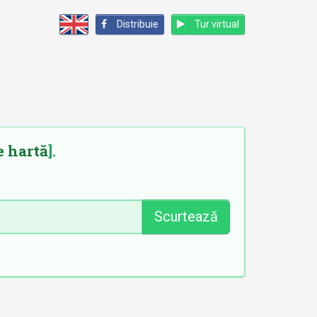
Distribuie
Tur virtual
e hartă
].
Scurtează