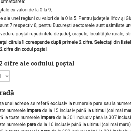
e următoarea:
ale cu valori de la 0 la 9,
ale unei regiuni cu valori de la 0 la 5. Pentru județele Ilfov și G
unt 7 respectiv 8, pentru București sectoarele sunt asimilate unui 
edere poștal reședintele de județ, orașele, localitățile rurale, str
dețul căruia îi corespunde după primele 2 cifre. Selectați din liste
 cifre din codul poștal.
 cifre ale codului poștal
tradă
a unei adrese se referă exclusiv la numerele pare sau la numer
oate numerele
impare
de la 15 inclusiv până la ultimul (cel mai m
ră la toate numerele
impare
de la 301 inclusiv până la 307 inclus
oate numerele
pare
de la 16 inclusiv până la ultimul (cel mai mar