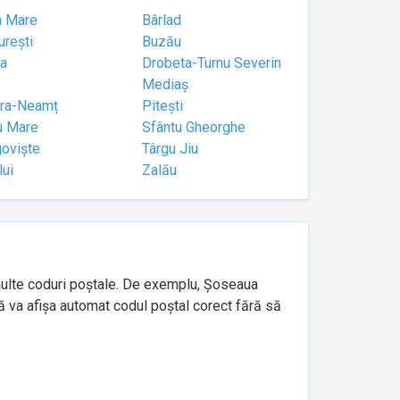
a Mare
Bârlad
urești
Buzău
a
Drobeta-Turnu Severin
Mediaș
tra-Neamț
Pitești
u Mare
Sfântu Gheorghe
goviște
Târgu Jiu
lui
Zalău
e multe coduri poștale. De exemplu, Șoseaua
ă va afișa automat codul poștal corect fără să