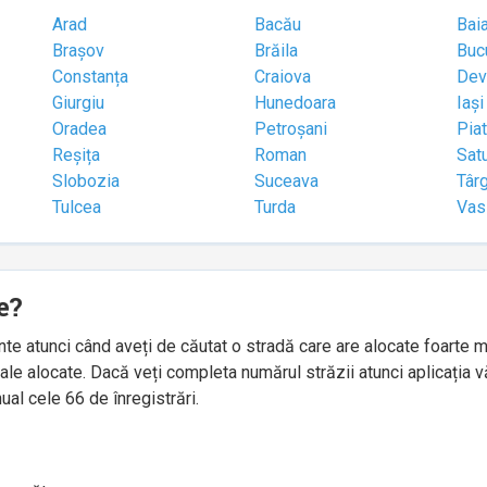
Arad
Bacău
Bai
Brașov
Brăila
Buc
Constanța
Craiova
Dev
Giurgiu
Hunedoara
Iași
Oradea
Petroșani
Pia
Reșița
Roman
Sat
Slobozia
Suceava
Târ
Tulcea
Turda
Vas
e?
idente atunci când aveți de căutat o stradă care are alocate foart
le alocate. Dacă veți completa numărul străzii atunci aplicația v
ual cele 66 de înregistrări.