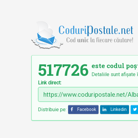
517726
este codul poșt
Detaliile sunt afișate 
Link direct:
Distribuie pe:
Facebook
Linkedin