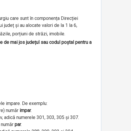
iurgiu care sunt în componența Direcției
județ și au alocate valori de la 1 la 6,
ăzile, porțiuni de străzi, imobile.
le de mai jos județul sau codul poștal pentru a
ele impare. De exemplu:
are) număr
impar
.
iv, adică numerele 301, 303, 305 și 307.
e) număr
par
.