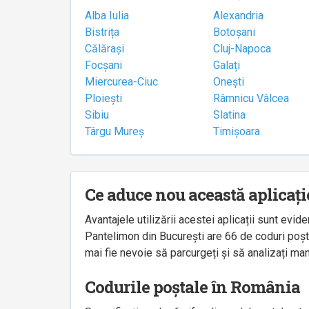
Alba Iulia
Alexandria
Bistrița
Botoșani
Călărași
Cluj-Napoca
Focșani
Galați
Miercurea-Ciuc
Onești
Ploiești
Râmnicu Vâlcea
Sibiu
Slatina
Târgu Mureș
Timișoara
Ce aduce nou această aplicați
Avantajele utilizării acestei aplicații sunt ev
Pantelimon din București are 66 de coduri poșta
mai fie nevoie să parcurgeți și să analizați man
Codurile poștale în România