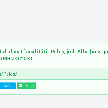
al alocat localității Peleș, jud. Alba [
vezi p
în tabelul de mai jos.
Twitter
Email