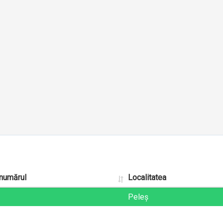
 numărul
Localitatea
Peleș