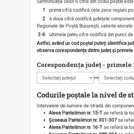
Semnificația celor 6 cifre din codul poștal est
1
prima cifră codifică cele zece regiuni poșt
2
a doua cifră codifică județele componente 
Regionale de Poștă București, valorile alocate s
3-6
ultimele patru cifre codifică din punct de v
Astfel, având un cod poștal puteți identifica ju
observa corespondența dintre județ și primele 2
Corespondența județ - primele 2
Codurile poștale la nivel de s
Intervalele de numere de stradă din componenț
Aleea Pantelimon nr. 15-T
se referă la t
Șoseaua Pantelimon nr. 301-307
se refe
Aleea Pantelimon nr. 16-T
se referă la t