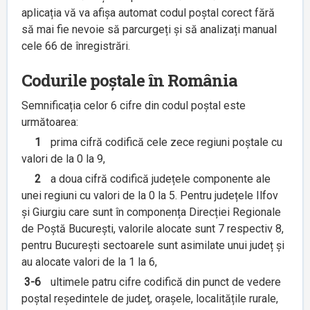
aplicația vă va afișa automat codul poștal corect fără
să mai fie nevoie să parcurgeți și să analizați manual
cele 66 de înregistrări.
Codurile poștale în România
Semnificația celor 6 cifre din codul poștal este
următoarea:
1
prima cifră codifică cele zece regiuni poștale cu
valori de la 0 la 9,
2
a doua cifră codifică județele componente ale
unei regiuni cu valori de la 0 la 5. Pentru județele Ilfov
și Giurgiu care sunt în componența Direcției Regionale
de Poștă București, valorile alocate sunt 7 respectiv 8,
pentru București sectoarele sunt asimilate unui județ și
au alocate valori de la 1 la 6,
3-6
ultimele patru cifre codifică din punct de vedere
poștal reședintele de județ, orașele, localitățile rurale,