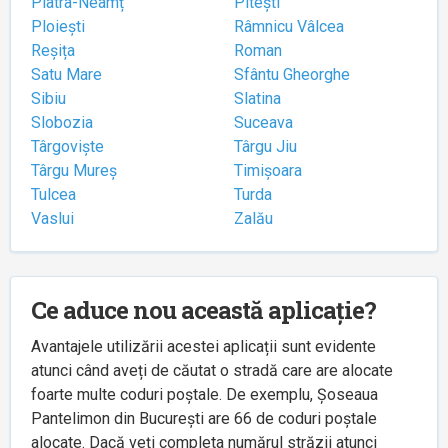
Piatra-Neamț
Pitești
Ploiești
Râmnicu Vâlcea
Reșița
Roman
Satu Mare
Sfântu Gheorghe
Sibiu
Slatina
Slobozia
Suceava
Târgoviște
Târgu Jiu
Târgu Mureș
Timișoara
Tulcea
Turda
Vaslui
Zalău
Ce aduce nou această aplicație?
Avantajele utilizării acestei aplicații sunt evidente
atunci când aveți de căutat o stradă care are alocate
foarte multe coduri poștale. De exemplu, Șoseaua
Pantelimon din București are 66 de coduri poștale
alocate. Dacă veți completa numărul străzii atunci