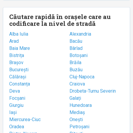
Căutare rapidă în orașele care au
codificare la nivel de stradă
Alba Iulia
Alexandria
Arad
Bacău
Baia Mare
Bârlad
Bistrița
Botoșani
Brașov
Brăila
București
Buzău
Călărași
Cluj-Napoca
Constanța
Craiova
Deva
Drobeta-Turnu Severin
Focșani
Galați
Giurgiu
Hunedoara
Iași
Mediaș
Miercurea-Ciuc
Onești
Oradea
Petroșani