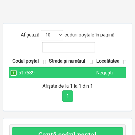
Afișează
coduri poștale în pagină
Codul poștal
Strada și numărul
Localitatea
517689
Negești
Afișate de la 1 la 1 din 1
1
Caută codul poștal