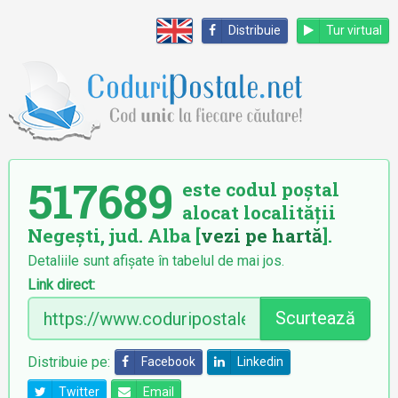
Distribuie
Tur virtual
517689
este codul poștal
alocat localității
Negești, jud. Alba [
vezi pe hartă
].
Detaliile sunt afișate în tabelul de mai jos.
Link direct:
Scurtează
Distribuie pe:
Facebook
Linkedin
Twitter
Email