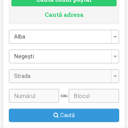
Caută adresa
Județul
Alba
*
Localitatea
Negești
*
Strada
sau
Caută