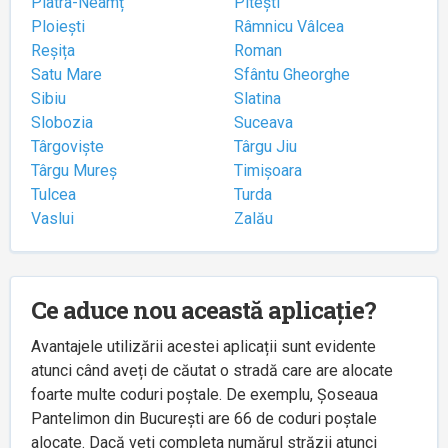
Piatra-Neamț
Pitești
Ploiești
Râmnicu Vâlcea
Reșița
Roman
Satu Mare
Sfântu Gheorghe
Sibiu
Slatina
Slobozia
Suceava
Târgoviște
Târgu Jiu
Târgu Mureș
Timișoara
Tulcea
Turda
Vaslui
Zalău
Ce aduce nou această aplicație?
Avantajele utilizării acestei aplicații sunt evidente
atunci când aveți de căutat o stradă care are alocate
foarte multe coduri poștale. De exemplu, Șoseaua
Pantelimon din București are 66 de coduri poștale
alocate. Dacă veți completa numărul străzii atunci