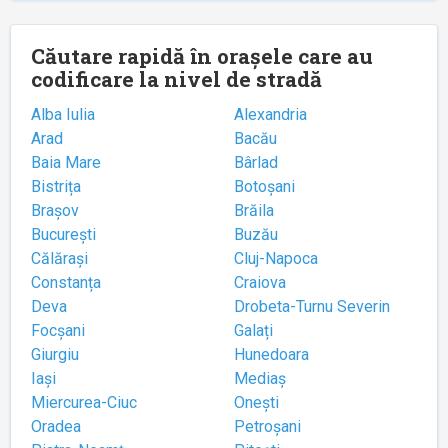
Căutare rapidă în orașele care au
codificare la nivel de stradă
Alba Iulia
Alexandria
Arad
Bacău
Baia Mare
Bârlad
Bistrița
Botoșani
Brașov
Brăila
București
Buzău
Călărași
Cluj-Napoca
Constanța
Craiova
Deva
Drobeta-Turnu Severin
Focșani
Galați
Giurgiu
Hunedoara
Iași
Mediaș
Miercurea-Ciuc
Onești
Oradea
Petroșani