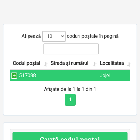
Afișează
coduri poștale în pagină
Codul poștal
Strada și numărul
Localitatea
517088
Jojei
Afișate de la 1 la 1 din 1
1
Caută codul poștal