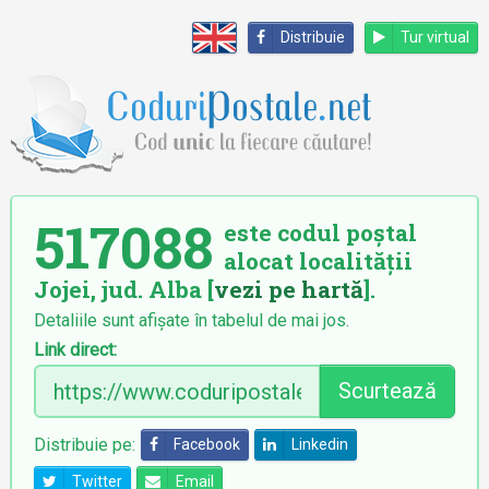
Distribuie
Tur virtual
517088
este codul poștal
alocat localității
Jojei, jud. Alba [
vezi pe hartă
].
Detaliile sunt afișate în tabelul de mai jos.
Link direct:
Scurtează
Distribuie pe:
Facebook
Linkedin
Twitter
Email