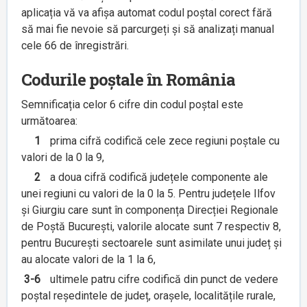
aplicația vă va afișa automat codul poștal corect fără
să mai fie nevoie să parcurgeți și să analizați manual
cele 66 de înregistrări.
Codurile poștale în România
Semnificația celor 6 cifre din codul poștal este
următoarea:
1
prima cifră codifică cele zece regiuni poștale cu
valori de la 0 la 9,
2
a doua cifră codifică județele componente ale
unei regiuni cu valori de la 0 la 5. Pentru județele Ilfov
și Giurgiu care sunt în componența Direcției Regionale
de Poștă București, valorile alocate sunt 7 respectiv 8,
pentru București sectoarele sunt asimilate unui județ și
au alocate valori de la 1 la 6,
3-6
ultimele patru cifre codifică din punct de vedere
poștal reședintele de județ, orașele, localitățile rurale,