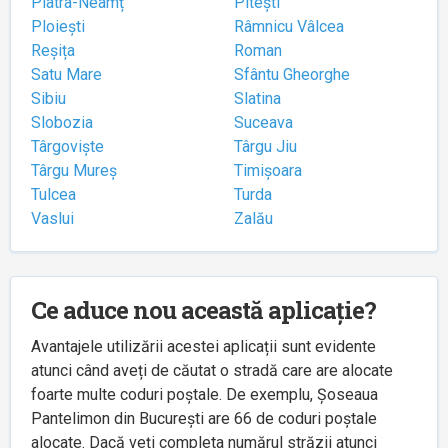
Piatra-Neamț
Pitești
Ploiești
Râmnicu Vâlcea
Reșița
Roman
Satu Mare
Sfântu Gheorghe
Sibiu
Slatina
Slobozia
Suceava
Târgoviște
Târgu Jiu
Târgu Mureș
Timișoara
Tulcea
Turda
Vaslui
Zalău
Ce aduce nou această aplicație?
Avantajele utilizării acestei aplicații sunt evidente
atunci când aveți de căutat o stradă care are alocate
foarte multe coduri poștale. De exemplu, Șoseaua
Pantelimon din București are 66 de coduri poștale
alocate. Dacă veți completa numărul străzii atunci