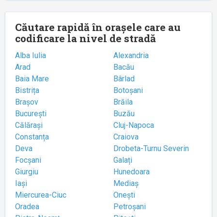
Căutare rapidă în orașele care au
codificare la nivel de stradă
Alba Iulia
Alexandria
Arad
Bacău
Baia Mare
Bârlad
Bistrița
Botoșani
Brașov
Brăila
București
Buzău
Călărași
Cluj-Napoca
Constanța
Craiova
Deva
Drobeta-Turnu Severin
Focșani
Galați
Giurgiu
Hunedoara
Iași
Mediaș
Miercurea-Ciuc
Onești
Oradea
Petroșani