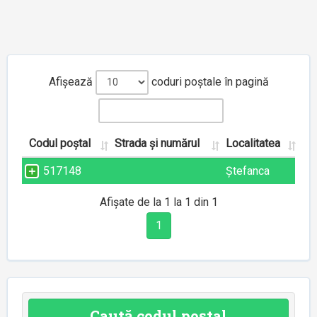
Afișează
coduri poștale în pagină
Codul poștal
Strada și numărul
Localitatea
517148
Ștefanca
Afișate de la 1 la 1 din 1
1
Caută codul poștal