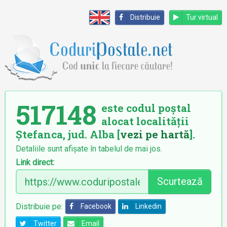
Distribuie
Tur virtual
517148
este codul poștal
alocat localității
Ștefanca, jud. Alba [
vezi pe hartă
].
Detaliile sunt afișate în tabelul de mai jos.
Link direct:
Scurtează
Distribuie pe:
Facebook
Linkedin
Twitter
Email