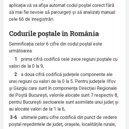
aplicația vă va afișa automat codul poștal corect fără
să mai fie nevoie să parcurgeți și să analizați manual
cele 66 de înregistrări.
Codurile poștale în România
Semnificația celor 6 cifre din codul poștal este
următoarea:
1
prima cifră codifică cele zece regiuni poștale cu
valori de la 0 la 9,
2
a doua cifră codifică județele componente ale
unei regiuni cu valori de la 0 la 5. Pentru județele Ilfov
și Giurgiu care sunt în componența Direcției Regionale
de Poștă București, valorile alocate sunt 7 respectiv 8,
pentru București sectoarele sunt asimilate unui județ și
au alocate valori de la 1 la 6,
3-6
ultimele patru cifre codifică din punct de vedere
poștal reședintele de județ, orașele, localitățile rurale,