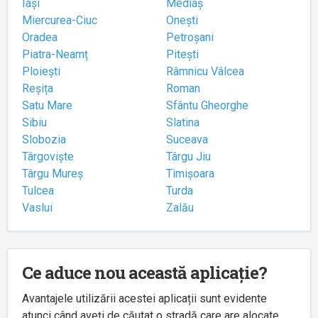
Iași
Mediaș
Miercurea-Ciuc
Onești
Oradea
Petroșani
Piatra-Neamț
Pitești
Ploiești
Râmnicu Vâlcea
Reșița
Roman
Satu Mare
Sfântu Gheorghe
Sibiu
Slatina
Slobozia
Suceava
Târgoviște
Târgu Jiu
Târgu Mureș
Timișoara
Tulcea
Turda
Vaslui
Zalău
Ce aduce nou această aplicație?
Avantajele utilizării acestei aplicații sunt evidente
atunci când aveți de căutat o stradă care are alocate