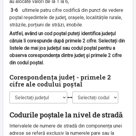
au alocate valori de la 1 la 6,
3-6
ultimele patru cifre codifică din punct de vedere
poștal reședintele de județ, orașele, localitățile rurale,
străzile, porțiuni de străzi, imobile.
Astfel, având un cod poștal puteți identifica județul
căruia îi corespunde după primele 2 cifre. Selectați din
listele de mai jos județul sau codul poștal pentru a
observa corespondența dintre județ și primele 2 cifre
din codul poștal.
Corespondența județ - primele 2
cifre ale codului poștal
Codurile poștale la nivel de stradă
Intervalele de numere de stradă din componența unei
adrese se referă exclusiv la numerele pare sau la