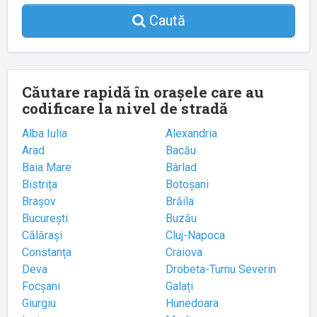
Caută
Căutare rapidă în orașele care au
codificare la nivel de stradă
Alba Iulia
Alexandria
Arad
Bacău
Baia Mare
Bârlad
Bistrița
Botoșani
Brașov
Brăila
București
Buzău
Călărași
Cluj-Napoca
Constanța
Craiova
Deva
Drobeta-Turnu Severin
Focșani
Galați
Giurgiu
Hunedoara