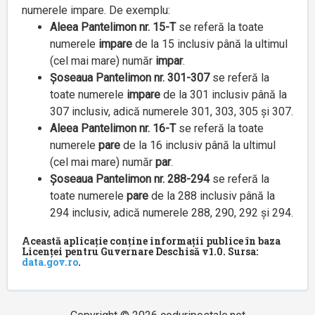
numerele impare. De exemplu:
Aleea Pantelimon nr. 15-T
se referă la toate
numerele
impare
de la 15 inclusiv până la ultimul
(cel mai mare) număr
impar
.
Șoseaua Pantelimon nr. 301-307
se referă la
toate numerele
impare
de la 301 inclusiv până la
307 inclusiv, adică numerele 301, 303, 305 și 307.
Aleea Pantelimon nr. 16-T
se referă la toate
numerele
pare
de la 16 inclusiv până la ultimul
(cel mai mare) număr
par
.
Șoseaua Pantelimon nr. 288-294
se referă la
toate numerele
pare
de la 288 inclusiv până la
294 inclusiv, adică numerele 288, 290, 292 și 294.
Această aplicație conține informații publice în baza
Licenței pentru Guvernare Deschisă v1.0. Sursa:
data.gov.ro
.