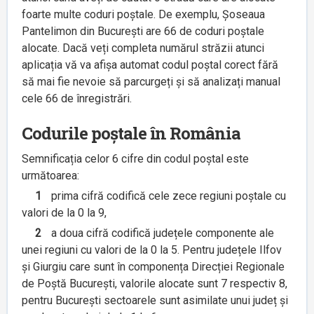
foarte multe coduri poștale. De exemplu, Șoseaua
Pantelimon din București are 66 de coduri poștale
alocate. Dacă veți completa numărul străzii atunci
aplicația vă va afișa automat codul poștal corect fără
să mai fie nevoie să parcurgeți și să analizați manual
cele 66 de înregistrări.
Codurile poștale în România
Semnificația celor 6 cifre din codul poștal este
următoarea:
1
prima cifră codifică cele zece regiuni poștale cu
valori de la 0 la 9,
2
a doua cifră codifică județele componente ale
unei regiuni cu valori de la 0 la 5. Pentru județele Ilfov
și Giurgiu care sunt în componența Direcției Regionale
de Poștă București, valorile alocate sunt 7 respectiv 8,
pentru București sectoarele sunt asimilate unui județ și