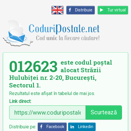
Distribuie
Tur virtual
012623
este codul poștal
alocat Străzii
Hulubiței nr. 2-20, București,
Sectorul 1.
Rezultatul este afișat în tabelul de mai jos.
Link direct:
Scurtează
Distribuie pe:
Facebook
Linkedin