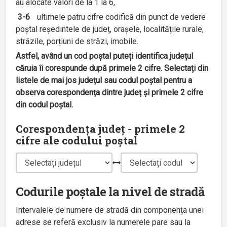
au alocate valori de la 1 la 6,
3-6
ultimele patru cifre codifică din punct de vedere
poștal reședintele de județ, orașele, localitățile rurale,
străzile, porțiuni de străzi, imobile.
Astfel, având un cod poștal puteți identifica județul
căruia îi corespunde după primele 2 cifre. Selectați din
listele de mai jos județul sau codul poștal pentru a
observa corespondența dintre județ și primele 2 cifre
din codul poștal.
Corespondența județ - primele 2
cifre ale codului poștal
Codurile poștale la nivel de stradă
Intervalele de numere de stradă din componența unei
adrese se referă exclusiv la numerele pare sau la