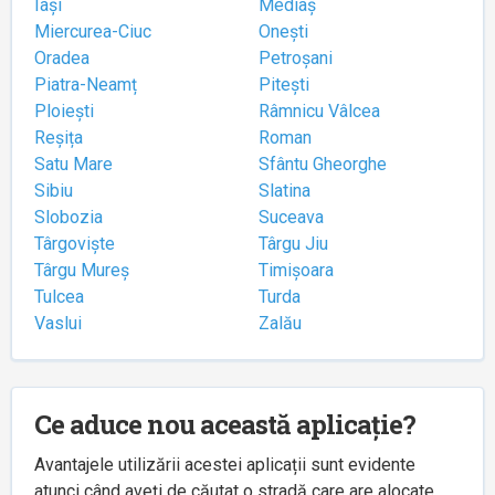
Iași
Mediaș
Miercurea-Ciuc
Onești
Oradea
Petroșani
Piatra-Neamț
Pitești
Ploiești
Râmnicu Vâlcea
Reșița
Roman
Satu Mare
Sfântu Gheorghe
Sibiu
Slatina
Slobozia
Suceava
Târgoviște
Târgu Jiu
Târgu Mureș
Timișoara
Tulcea
Turda
Vaslui
Zalău
Ce aduce nou această aplicație?
Avantajele utilizării acestei aplicații sunt evidente
atunci când aveți de căutat o stradă care are alocate