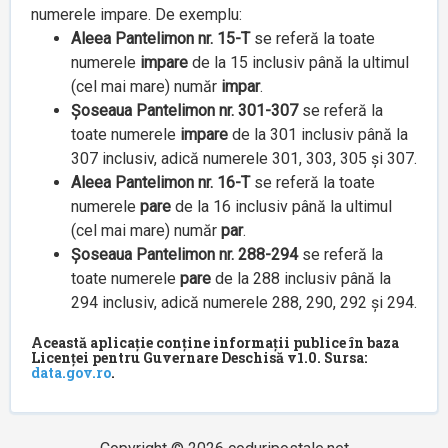
numerele impare. De exemplu:
Aleea Pantelimon nr. 15-T
se referă la toate
numerele
impare
de la 15 inclusiv până la ultimul
(cel mai mare) număr
impar
.
Șoseaua Pantelimon nr. 301-307
se referă la
toate numerele
impare
de la 301 inclusiv până la
307 inclusiv, adică numerele 301, 303, 305 și 307.
Aleea Pantelimon nr. 16-T
se referă la toate
numerele
pare
de la 16 inclusiv până la ultimul
(cel mai mare) număr
par
.
Șoseaua Pantelimon nr. 288-294
se referă la
toate numerele
pare
de la 288 inclusiv până la
294 inclusiv, adică numerele 288, 290, 292 și 294.
Această aplicație conține informații publice în baza
Licenței pentru Guvernare Deschisă v1.0. Sursa:
data.gov.ro
.