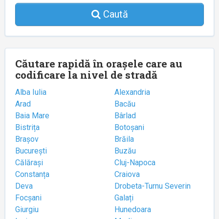
Caută
Căutare rapidă în orașele care au
codificare la nivel de stradă
Alba Iulia
Alexandria
Arad
Bacău
Baia Mare
Bârlad
Bistrița
Botoșani
Brașov
Brăila
București
Buzău
Călărași
Cluj-Napoca
Constanța
Craiova
Deva
Drobeta-Turnu Severin
Focșani
Galați
Giurgiu
Hunedoara