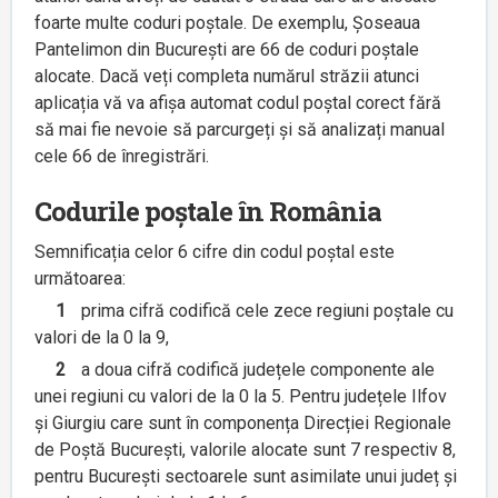
foarte multe coduri poștale. De exemplu, Șoseaua
Pantelimon din București are 66 de coduri poștale
alocate. Dacă veți completa numărul străzii atunci
aplicația vă va afișa automat codul poștal corect fără
să mai fie nevoie să parcurgeți și să analizați manual
cele 66 de înregistrări.
Codurile poștale în România
Semnificația celor 6 cifre din codul poștal este
următoarea:
1
prima cifră codifică cele zece regiuni poștale cu
valori de la 0 la 9,
2
a doua cifră codifică județele componente ale
unei regiuni cu valori de la 0 la 5. Pentru județele Ilfov
și Giurgiu care sunt în componența Direcției Regionale
de Poștă București, valorile alocate sunt 7 respectiv 8,
pentru București sectoarele sunt asimilate unui județ și