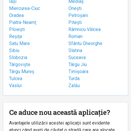
Iași
Mediaș
Miercurea-Ciuc
Onești
Oradea
Petroșani
Piatra-Neamț
Pitești
Ploiești
Râmnicu Vâlcea
Reșița
Roman
Satu Mare
Sfântu Gheorghe
Sibiu
Slatina
Slobozia
Suceava
Târgoviște
Târgu Jiu
Târgu Mureș
Timișoara
Tulcea
Turda
Vaslui
Zalău
Ce aduce nou această aplicație?
Avantajele utilizării acestei aplicații sunt evidente
atunci când aveți de căutat o stradă care are alocate