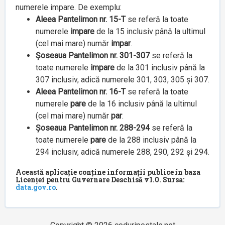
numerele impare. De exemplu:
Aleea Pantelimon nr. 15-T
se referă la toate
numerele
impare
de la 15 inclusiv până la ultimul
(cel mai mare) număr
impar
.
Șoseaua Pantelimon nr. 301-307
se referă la
toate numerele
impare
de la 301 inclusiv până la
307 inclusiv, adică numerele 301, 303, 305 și 307.
Aleea Pantelimon nr. 16-T
se referă la toate
numerele
pare
de la 16 inclusiv până la ultimul
(cel mai mare) număr
par
.
Șoseaua Pantelimon nr. 288-294
se referă la
toate numerele
pare
de la 288 inclusiv până la
294 inclusiv, adică numerele 288, 290, 292 și 294.
Această aplicație conține informații publice în baza
Licenței pentru Guvernare Deschisă v1.0. Sursa:
data.gov.ro
.