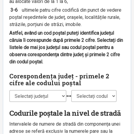
au alocate valori de la 1 la 6,
3-6
ultimele patru cifre codifică din punct de vedere
poștal reședintele de județ, orașele, localitățile rurale,
străzile, porțiuni de străzi, imobile.
Astfel, având un cod poștal puteți identifica județul
căruia îi corespunde după primele 2 cifre. Selectați din
listele de mai jos județul sau codul poștal pentru a
observa corespondența dintre județ și primele 2 cifre
din codul poștal.
Corespondența județ - primele 2
cifre ale codului poștal
Codurile poștale la nivel de stradă
Intervalele de numere de stradă din componența unei
adrese se referă exclusiv la numerele pare sau la