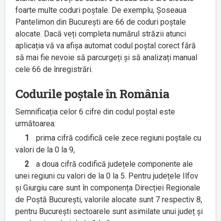
foarte multe coduri poștale. De exemplu, Șoseaua
Pantelimon din București are 66 de coduri poștale
alocate. Dacă veți completa numărul străzii atunci
aplicația vă va afișa automat codul poștal corect fără
să mai fie nevoie să parcurgeți și să analizați manual
cele 66 de înregistrări.
Codurile poștale în România
Semnificația celor 6 cifre din codul poștal este
următoarea:
1
prima cifră codifică cele zece regiuni poștale cu
valori de la 0 la 9,
2
a doua cifră codifică județele componente ale
unei regiuni cu valori de la 0 la 5. Pentru județele Ilfov
și Giurgiu care sunt în componența Direcției Regionale
de Poștă București, valorile alocate sunt 7 respectiv 8,
pentru București sectoarele sunt asimilate unui județ și