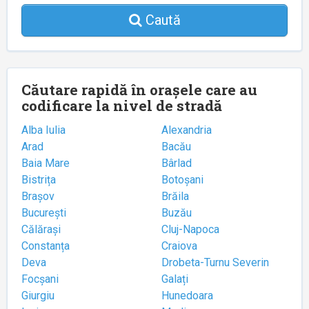
Caută
Căutare rapidă în orașele care au
codificare la nivel de stradă
Alba Iulia
Alexandria
Arad
Bacău
Baia Mare
Bârlad
Bistrița
Botoșani
Brașov
Brăila
București
Buzău
Călărași
Cluj-Napoca
Constanța
Craiova
Deva
Drobeta-Turnu Severin
Focșani
Galați
Giurgiu
Hunedoara