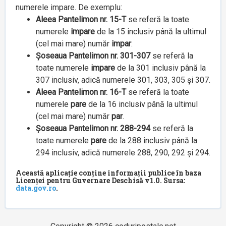
numerele impare. De exemplu:
Aleea Pantelimon nr. 15-T
se referă la toate
numerele
impare
de la 15 inclusiv până la ultimul
(cel mai mare) număr
impar
.
Șoseaua Pantelimon nr. 301-307
se referă la
toate numerele
impare
de la 301 inclusiv până la
307 inclusiv, adică numerele 301, 303, 305 și 307.
Aleea Pantelimon nr. 16-T
se referă la toate
numerele
pare
de la 16 inclusiv până la ultimul
(cel mai mare) număr
par
.
Șoseaua Pantelimon nr. 288-294
se referă la
toate numerele
pare
de la 288 inclusiv până la
294 inclusiv, adică numerele 288, 290, 292 și 294.
Această aplicație conține informații publice în baza
Licenței pentru Guvernare Deschisă v1.0. Sursa:
data.gov.ro
.