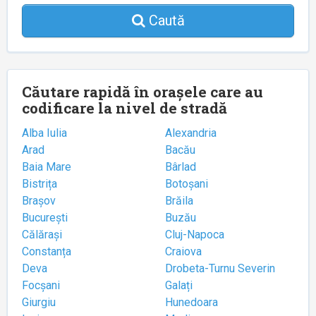
Caută
Căutare rapidă în orașele care au
codificare la nivel de stradă
Alba Iulia
Alexandria
Arad
Bacău
Baia Mare
Bârlad
Bistrița
Botoșani
Brașov
Brăila
București
Buzău
Călărași
Cluj-Napoca
Constanța
Craiova
Deva
Drobeta-Turnu Severin
Focșani
Galați
Giurgiu
Hunedoara