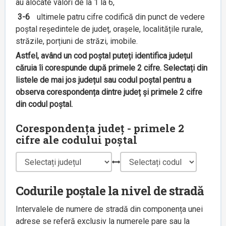
au alocate valori de la 1 la 6,
3-6
ultimele patru cifre codifică din punct de vedere
poștal reședintele de județ, orașele, localitățile rurale,
străzile, porțiuni de străzi, imobile.
Astfel, având un cod poștal puteți identifica județul
căruia îi corespunde după primele 2 cifre. Selectați din
listele de mai jos județul sau codul poștal pentru a
observa corespondența dintre județ și primele 2 cifre
din codul poștal.
Corespondența județ - primele 2
cifre ale codului poștal
Codurile poștale la nivel de stradă
Intervalele de numere de stradă din componența unei
adrese se referă exclusiv la numerele pare sau la