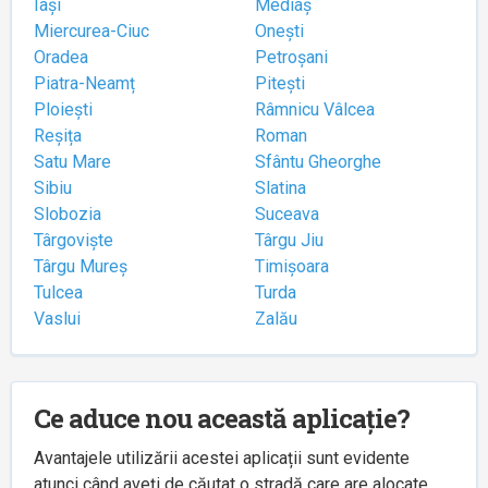
Iași
Mediaș
Miercurea-Ciuc
Onești
Oradea
Petroșani
Piatra-Neamț
Pitești
Ploiești
Râmnicu Vâlcea
Reșița
Roman
Satu Mare
Sfântu Gheorghe
Sibiu
Slatina
Slobozia
Suceava
Târgoviște
Târgu Jiu
Târgu Mureș
Timișoara
Tulcea
Turda
Vaslui
Zalău
Ce aduce nou această aplicație?
Avantajele utilizării acestei aplicații sunt evidente
atunci când aveți de căutat o stradă care are alocate