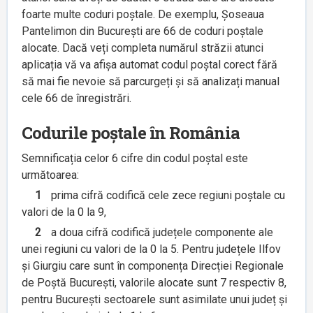
foarte multe coduri poștale. De exemplu, Șoseaua
Pantelimon din București are 66 de coduri poștale
alocate. Dacă veți completa numărul străzii atunci
aplicația vă va afișa automat codul poștal corect fără
să mai fie nevoie să parcurgeți și să analizați manual
cele 66 de înregistrări.
Codurile poștale în România
Semnificația celor 6 cifre din codul poștal este
următoarea:
1
prima cifră codifică cele zece regiuni poștale cu
valori de la 0 la 9,
2
a doua cifră codifică județele componente ale
unei regiuni cu valori de la 0 la 5. Pentru județele Ilfov
și Giurgiu care sunt în componența Direcției Regionale
de Poștă București, valorile alocate sunt 7 respectiv 8,
pentru București sectoarele sunt asimilate unui județ și