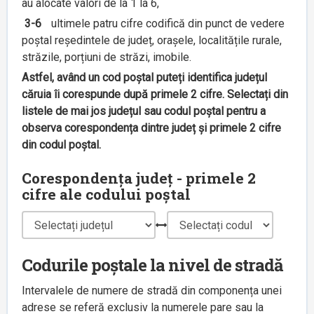
au alocate valori de la 1 la 6,
3-6
ultimele patru cifre codifică din punct de vedere
poștal reședintele de județ, orașele, localitățile rurale,
străzile, porțiuni de străzi, imobile.
Astfel, având un cod poștal puteți identifica județul
căruia îi corespunde după primele 2 cifre. Selectați din
listele de mai jos județul sau codul poștal pentru a
observa corespondența dintre județ și primele 2 cifre
din codul poștal.
Corespondența județ - primele 2
cifre ale codului poștal
Codurile poștale la nivel de stradă
Intervalele de numere de stradă din componența unei
adrese se referă exclusiv la numerele pare sau la