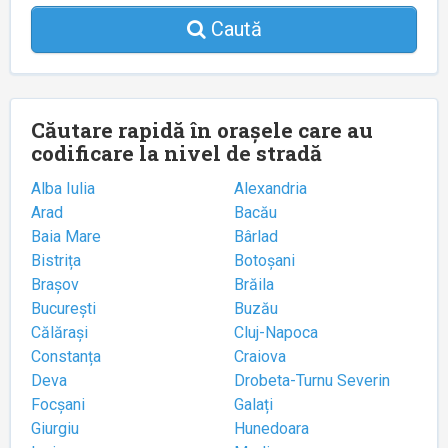
Caută
Căutare rapidă în orașele care au
codificare la nivel de stradă
Alba Iulia
Alexandria
Arad
Bacău
Baia Mare
Bârlad
Bistrița
Botoșani
Brașov
Brăila
București
Buzău
Călărași
Cluj-Napoca
Constanța
Craiova
Deva
Drobeta-Turnu Severin
Focșani
Galați
Giurgiu
Hunedoara