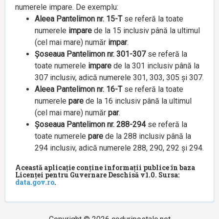
numerele impare. De exemplu:
Aleea Pantelimon nr. 15-T
se referă la toate
numerele
impare
de la 15 inclusiv până la ultimul
(cel mai mare) număr
impar
.
Șoseaua Pantelimon nr. 301-307
se referă la
toate numerele
impare
de la 301 inclusiv până la
307 inclusiv, adică numerele 301, 303, 305 și 307.
Aleea Pantelimon nr. 16-T
se referă la toate
numerele
pare
de la 16 inclusiv până la ultimul
(cel mai mare) număr
par
.
Șoseaua Pantelimon nr. 288-294
se referă la
toate numerele
pare
de la 288 inclusiv până la
294 inclusiv, adică numerele 288, 290, 292 și 294.
Această aplicație conține informații publice în baza
Licenței pentru Guvernare Deschisă v1.0. Sursa:
data.gov.ro
.