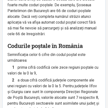
foarte multe coduri poștale. De exemplu, Șoseaua
Pantelimon din București are 66 de coduri poștale
alocate. Dacă veți completa numărul străzii atunci
aplicația vă va afișa automat codul poștal corect fără
să mai fie nevoie să parcurgeți și să analizați manual
cele 66 de înregistrări.
Codurile poștale în România
Semnificația celor 6 cifre din codul poștal este
următoarea:
1
prima cifră codifică cele zece regiuni poștale cu
valori de la 0 la 9,
2
a doua cifră codifică județele componente ale
unei regiuni cu valori de la 0 la 5. Pentru județele Ilfov
și Giurgiu care sunt în componența Direcției Regionale
de Poștă București, valorile alocate sunt 7 respectiv 8,
pentru București sectoarele sunt asimilate unui județ și