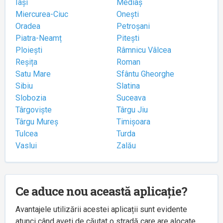
Iași
Mediaș
Miercurea-Ciuc
Onești
Oradea
Petroșani
Piatra-Neamț
Pitești
Ploiești
Râmnicu Vâlcea
Reșița
Roman
Satu Mare
Sfântu Gheorghe
Sibiu
Slatina
Slobozia
Suceava
Târgoviște
Târgu Jiu
Târgu Mureș
Timișoara
Tulcea
Turda
Vaslui
Zalău
Ce aduce nou această aplicație?
Avantajele utilizării acestei aplicații sunt evidente
atunci când aveți de căutat o stradă care are alocate