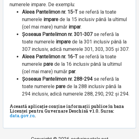
numerele impare. De exemplu:
Aleea Pantelimon nr. 15-T
se referă la toate
numerele
impare
de la 15 inclusiv până la ultimul
(cel mai mare) număr
impar
.
Șoseaua Pantelimon nr. 301-307
se referă la
toate numerele
impare
de la 301 inclusiv până la
307 inclusiv, adică numerele 301, 303, 305 și 307.
Aleea Pantelimon nr. 16-T
se referă la toate
numerele
pare
de la 16 inclusiv până la ultimul
(cel mai mare) număr
par
.
Șoseaua Pantelimon nr. 288-294
se referă la
toate numerele
pare
de la 288 inclusiv până la
294 inclusiv, adică numerele 288, 290, 292 și 294.
Această aplicație conține informații publice în baza
Licenței pentru Guvernare Deschisă v1.0. Sursa:
data.gov.ro
.