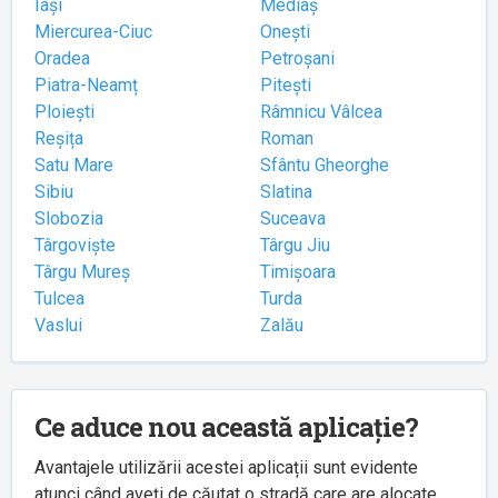
Iași
Mediaș
Miercurea-Ciuc
Onești
Oradea
Petroșani
Piatra-Neamț
Pitești
Ploiești
Râmnicu Vâlcea
Reșița
Roman
Satu Mare
Sfântu Gheorghe
Sibiu
Slatina
Slobozia
Suceava
Târgoviște
Târgu Jiu
Târgu Mureș
Timișoara
Tulcea
Turda
Vaslui
Zalău
Ce aduce nou această aplicație?
Avantajele utilizării acestei aplicații sunt evidente
atunci când aveți de căutat o stradă care are alocate