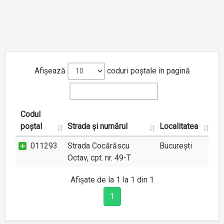
Afișează
coduri poștale în pagină
Codul
poștal
Strada și numărul
Localitatea
011293
Strada Cocărăscu
București
Octav, cpt. nr. 49-T
Afișate de la 1 la 1 din 1
1