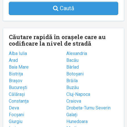
Caută
Căutare rapidă în orașele care au
codificare la nivel de stradă
Alba Iulia
Alexandria
Arad
Bacău
Baia Mare
Bârlad
Bistrița
Botoșani
Brașov
Brăila
București
Buzău
Călărași
Cluj-Napoca
Constanța
Craiova
Deva
Drobeta-Turnu Severin
Focșani
Galați
Giurgiu
Hunedoara