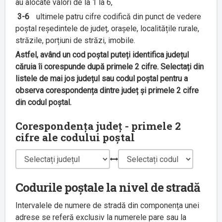
au alocate valori de la 1 la 6,
3-6
ultimele patru cifre codifică din punct de vedere
poștal reședintele de județ, orașele, localitățile rurale,
străzile, porțiuni de străzi, imobile.
Astfel, având un cod poștal puteți identifica județul
căruia îi corespunde după primele 2 cifre. Selectați din
listele de mai jos județul sau codul poștal pentru a
observa corespondența dintre județ și primele 2 cifre
din codul poștal.
Corespondența județ - primele 2
cifre ale codului poștal
Codurile poștale la nivel de stradă
Intervalele de numere de stradă din componența unei
adrese se referă exclusiv la numerele pare sau la