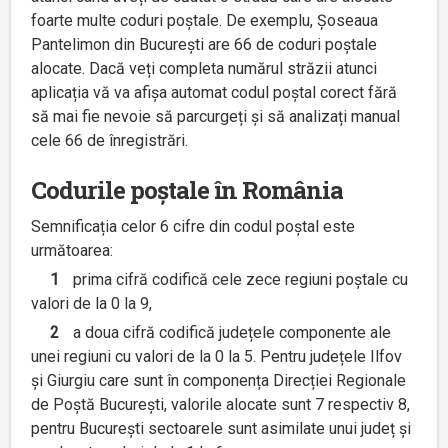
foarte multe coduri poștale. De exemplu, Șoseaua
Pantelimon din București are 66 de coduri poștale
alocate. Dacă veți completa numărul străzii atunci
aplicația vă va afișa automat codul poștal corect fără
să mai fie nevoie să parcurgeți și să analizați manual
cele 66 de înregistrări.
Codurile poștale în România
Semnificația celor 6 cifre din codul poștal este
următoarea:
1
prima cifră codifică cele zece regiuni poștale cu
valori de la 0 la 9,
2
a doua cifră codifică județele componente ale
unei regiuni cu valori de la 0 la 5. Pentru județele Ilfov
și Giurgiu care sunt în componența Direcției Regionale
de Poștă București, valorile alocate sunt 7 respectiv 8,
pentru București sectoarele sunt asimilate unui județ și