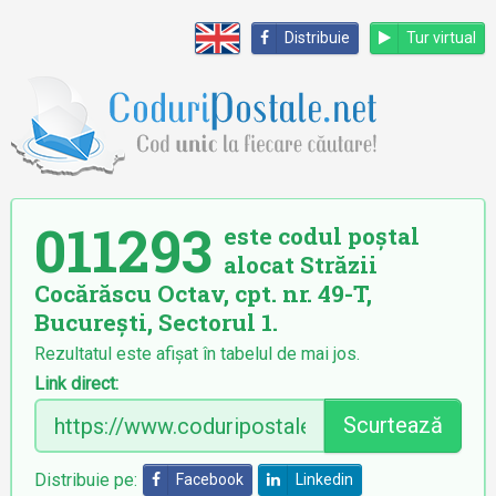
Distribuie
Tur virtual
011293
este codul poștal
alocat Străzii
Cocărăscu Octav, cpt. nr. 49-T,
București, Sectorul 1.
Rezultatul este afișat în tabelul de mai jos.
Link direct:
Scurtează
Distribuie pe:
Facebook
Linkedin