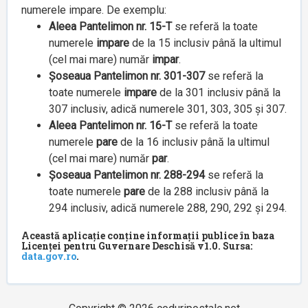
numerele impare. De exemplu:
Aleea Pantelimon nr. 15-T
se referă la toate
numerele
impare
de la 15 inclusiv până la ultimul
(cel mai mare) număr
impar
.
Șoseaua Pantelimon nr. 301-307
se referă la
toate numerele
impare
de la 301 inclusiv până la
307 inclusiv, adică numerele 301, 303, 305 și 307.
Aleea Pantelimon nr. 16-T
se referă la toate
numerele
pare
de la 16 inclusiv până la ultimul
(cel mai mare) număr
par
.
Șoseaua Pantelimon nr. 288-294
se referă la
toate numerele
pare
de la 288 inclusiv până la
294 inclusiv, adică numerele 288, 290, 292 și 294.
Această aplicație conține informații publice în baza
Licenței pentru Guvernare Deschisă v1.0. Sursa:
data.gov.ro
.