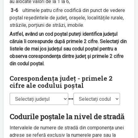
au alocate valori de la 1 la 6,
3-6
ultimele patru cifre codifică din punct de vedere
poștal reședintele de județ, orașele, localitățile rurale,
străzile, porțiuni de străzi, imobile.
Astfel, având un cod poștal puteți identifica județul
căruia îi corespunde după primele 2 cifre. Selectați din
listele de mai jos județul sau codul poștal pentru a
observa corespondența dintre județ și primele 2 cifre
din codul poștal.
Corespondența județ - primele 2
cifre ale codului poștal
Codurile poștale la nivel de stradă
Intervalele de numere de stradă din componența unei
adrese se referă exclusiv la numerele pare sau la