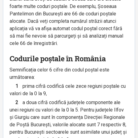
foarte multe coduri poștale. De exemplu, Șoseaua
Pantelimon din București are 66 de coduri poștale
alocate. Dacă veți completa numărul străzii atunci
aplicația vă va afișa automat codul poștal corect fără
să mai fie nevoie să parcurgeți și să analizați manual
cele 66 de înregistrări.
Codurile poștale în România
Semnificația celor 6 cifre din codul poștal este
următoarea:
1
prima cifră codifică cele zece regiuni poștale cu
valori de la 0 la 9,
2
a doua cifră codifică județele componente ale
unei regiuni cu valori de la 0 la 5. Pentru județele Ilfov
și Giurgiu care sunt în componența Direcției Regionale
de Poștă București, valorile alocate sunt 7 respectiv 8,
pentru București sectoarele sunt asimilate unui județ și