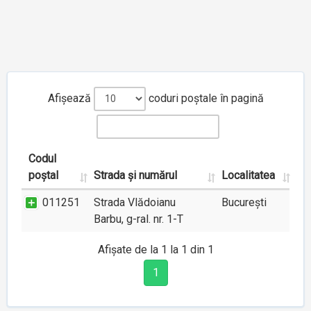
Afișează
coduri poștale în pagină
Codul
poștal
Strada și numărul
Localitatea
011251
Strada Vlădoianu
București
Barbu, g-ral. nr. 1-T
Afișate de la 1 la 1 din 1
1