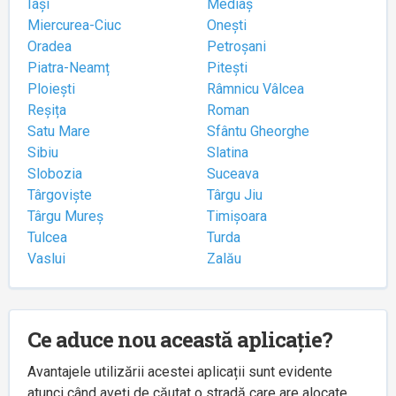
Iași
Mediaș
Miercurea-Ciuc
Onești
Oradea
Petroșani
Piatra-Neamț
Pitești
Ploiești
Râmnicu Vâlcea
Reșița
Roman
Satu Mare
Sfântu Gheorghe
Sibiu
Slatina
Slobozia
Suceava
Târgoviște
Târgu Jiu
Târgu Mureș
Timișoara
Tulcea
Turda
Vaslui
Zalău
Ce aduce nou această aplicație?
Avantajele utilizării acestei aplicații sunt evidente
atunci când aveți de căutat o stradă care are alocate