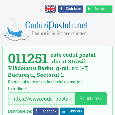
Distribuie
Tur virtual
011251
este codul poștal
alocat Străzii
Vlădoianu Barbu, g-ral. nr. 1-T,
București, Sectorul 1.
Rezultatul este afișat în tabelul de mai jos.
Link direct:
Scurtează
Distribuie pe:
Facebook
Linkedin