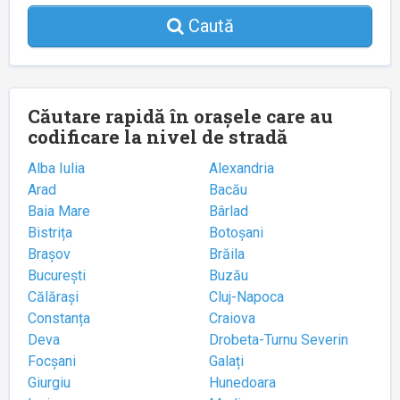
Caută
Căutare rapidă în orașele care au
codificare la nivel de stradă
Alba Iulia
Alexandria
Arad
Bacău
Baia Mare
Bârlad
Bistrița
Botoșani
Brașov
Brăila
București
Buzău
Călărași
Cluj-Napoca
Constanța
Craiova
Deva
Drobeta-Turnu Severin
Focșani
Galați
Giurgiu
Hunedoara