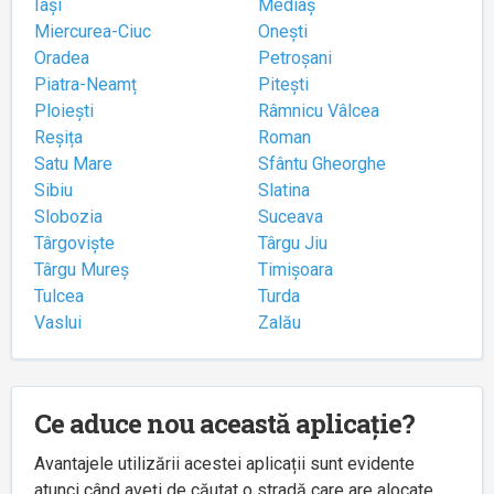
Iași
Mediaș
Miercurea-Ciuc
Onești
Oradea
Petroșani
Piatra-Neamț
Pitești
Ploiești
Râmnicu Vâlcea
Reșița
Roman
Satu Mare
Sfântu Gheorghe
Sibiu
Slatina
Slobozia
Suceava
Târgoviște
Târgu Jiu
Târgu Mureș
Timișoara
Tulcea
Turda
Vaslui
Zalău
Ce aduce nou această aplicație?
Avantajele utilizării acestei aplicații sunt evidente
atunci când aveți de căutat o stradă care are alocate