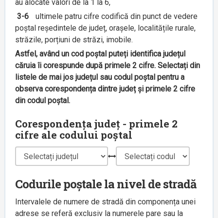
au alocate valori de la 1 la 6,
3-6
ultimele patru cifre codifică din punct de vedere
poștal reședintele de județ, orașele, localitățile rurale,
străzile, porțiuni de străzi, imobile.
Astfel, având un cod poștal puteți identifica județul
căruia îi corespunde după primele 2 cifre. Selectați din
listele de mai jos județul sau codul poștal pentru a
observa corespondența dintre județ și primele 2 cifre
din codul poștal.
Corespondența județ - primele 2
cifre ale codului poștal
Codurile poștale la nivel de stradă
Intervalele de numere de stradă din componența unei
adrese se referă exclusiv la numerele pare sau la