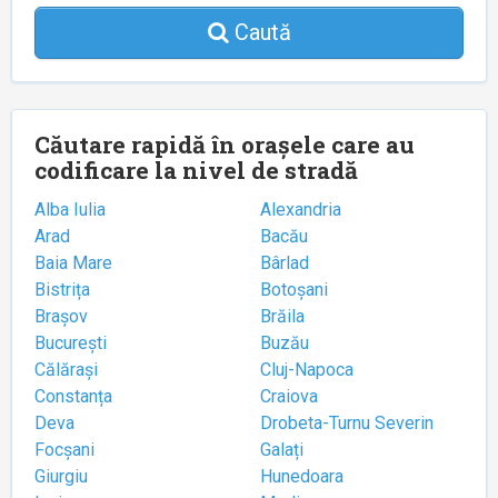
Caută
Căutare rapidă în orașele care au
codificare la nivel de stradă
Alba Iulia
Alexandria
Arad
Bacău
Baia Mare
Bârlad
Bistrița
Botoșani
Brașov
Brăila
București
Buzău
Călărași
Cluj-Napoca
Constanța
Craiova
Deva
Drobeta-Turnu Severin
Focșani
Galați
Giurgiu
Hunedoara