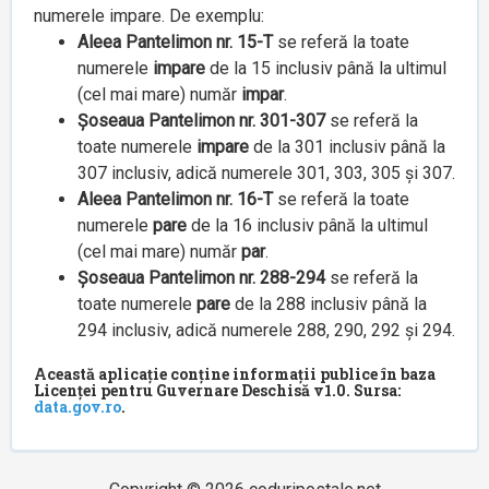
numerele impare. De exemplu:
Aleea Pantelimon nr. 15-T
se referă la toate
numerele
impare
de la 15 inclusiv până la ultimul
(cel mai mare) număr
impar
.
Șoseaua Pantelimon nr. 301-307
se referă la
toate numerele
impare
de la 301 inclusiv până la
307 inclusiv, adică numerele 301, 303, 305 și 307.
Aleea Pantelimon nr. 16-T
se referă la toate
numerele
pare
de la 16 inclusiv până la ultimul
(cel mai mare) număr
par
.
Șoseaua Pantelimon nr. 288-294
se referă la
toate numerele
pare
de la 288 inclusiv până la
294 inclusiv, adică numerele 288, 290, 292 și 294.
Această aplicație conține informații publice în baza
Licenței pentru Guvernare Deschisă v1.0. Sursa:
data.gov.ro
.