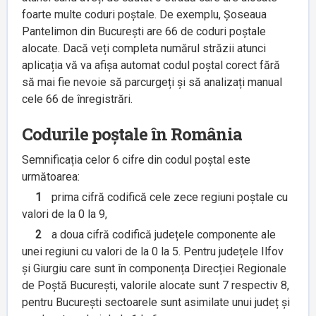
foarte multe coduri poștale. De exemplu, Șoseaua
Pantelimon din București are 66 de coduri poștale
alocate. Dacă veți completa numărul străzii atunci
aplicația vă va afișa automat codul poștal corect fără
să mai fie nevoie să parcurgeți și să analizați manual
cele 66 de înregistrări.
Codurile poștale în România
Semnificația celor 6 cifre din codul poștal este
următoarea:
1
prima cifră codifică cele zece regiuni poștale cu
valori de la 0 la 9,
2
a doua cifră codifică județele componente ale
unei regiuni cu valori de la 0 la 5. Pentru județele Ilfov
și Giurgiu care sunt în componența Direcției Regionale
de Poștă București, valorile alocate sunt 7 respectiv 8,
pentru București sectoarele sunt asimilate unui județ și