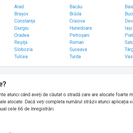
Arad
Bacău
Bai
Brașov
Brăila
Buc
Constanța
Craiova
Dev
Giurgiu
Hunedoara
Iași
Oradea
Petroșani
Pia
Reșița
Roman
Sat
Slobozia
Suceava
Târ
Tulcea
Turda
Vas
e?
idente atunci când aveți de căutat o stradă care are alocate foart
le alocate. Dacă veți completa numărul străzii atunci aplicația v
ual cele 66 de înregistrări.