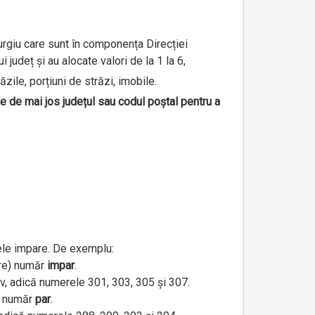
iurgiu care sunt în componența Direcției
județ și au alocate valori de la 1 la 6,
ăzile, porțiuni de străzi, imobile.
le de mai jos județul sau codul poștal pentru a
ele impare. De exemplu:
are) număr
impar
.
iv, adică numerele 301, 303, 305 și 307.
e) număr
par
.