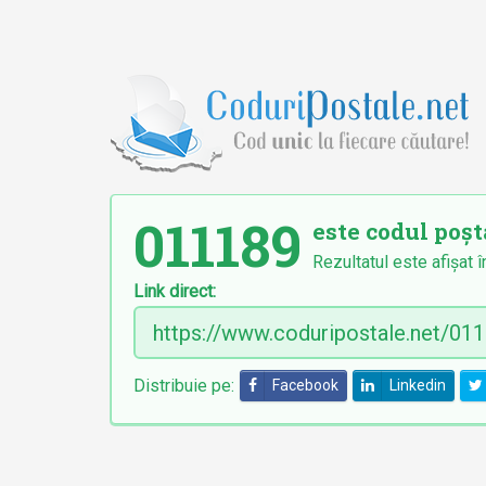
011189
este codul poșt
Rezultatul este afișat î
Link direct:
Distribuie pe:
Facebook
Linkedin