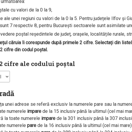
e următoarea:
ale cu valori de la 0 la 9,
ale unei regiuni cu valori de la 0 la 5. Pentru județele Ilfov și G
unt 7 respectiv 8, pentru București sectoarele sunt asimilate unui 
edere poștal reședintele de județ, orașele, localitățile rurale, str
dețul căruia îi corespunde după primele 2 cifre. Selectați din liste
 cifre din codul poștal.
 cifre ale codului poștal
tradă
a unei adrese se referă exclusiv la numerele pare sau la numer
oate numerele
impare
de la 15 inclusiv până la ultimul (cel mai m
ră la toate numerele
impare
de la 301 inclusiv până la 307 inclus
oate numerele
pare
de la 16 inclusiv până la ultimul (cel mai mar