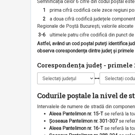
Semnificația celor 6 cifre din codul poștal est
1
prima cifră codifică cele zece regiuni poșt
2
a doua cifră codifică județele componente 
Regionale de Poștă București, valorile alocate s
3-6
ultimele patru cifre codifică din punct de v
Astfel, având un cod poștal puteți identifica ju
observa corespondența dintre județ și primele 2
Corespondența județ - primele 2
Codurile poștale la nivel de s
Intervalele de numere de stradă din componenț
Aleea Pantelimon nr. 15-T
se referă la t
Șoseaua Pantelimon nr. 301-307
se refe
Aleea Pantelimon nr. 16-T
se referă la t