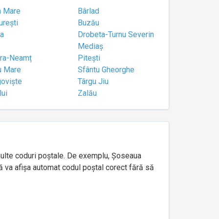
a Mare
Bârlad
urești
Buzău
a
Drobeta-Turnu Severin
Mediaș
tra-Neamț
Pitești
u Mare
Sfântu Gheorghe
goviște
Târgu Jiu
lui
Zalău
e multe coduri poștale. De exemplu, Șoseaua
ă va afișa automat codul poștal corect fără să