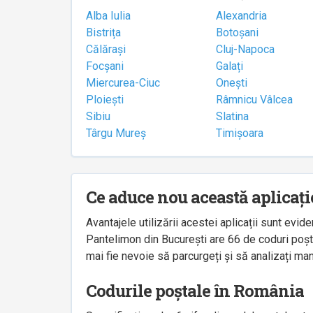
Alba Iulia
Alexandria
Bistrița
Botoșani
Călărași
Cluj-Napoca
Focșani
Galați
Miercurea-Ciuc
Onești
Ploiești
Râmnicu Vâlcea
Sibiu
Slatina
Târgu Mureș
Timișoara
Ce aduce nou această aplicați
Avantajele utilizării acestei aplicații sunt ev
Pantelimon din București are 66 de coduri poșta
mai fie nevoie să parcurgeți și să analizați man
Codurile poștale în România