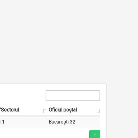
/Sectorul
Oficiul poștal
l 1
București 32
1