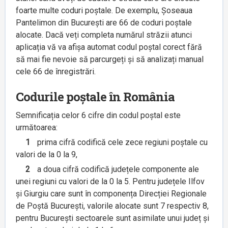
foarte multe coduri poștale. De exemplu, Șoseaua
Pantelimon din București are 66 de coduri poștale
alocate. Dacă veți completa numărul străzii atunci
aplicația vă va afișa automat codul poștal corect fără
să mai fie nevoie să parcurgeți și să analizați manual
cele 66 de înregistrări.
Codurile poștale în România
Semnificația celor 6 cifre din codul poștal este
următoarea:
1
prima cifră codifică cele zece regiuni poștale cu
valori de la 0 la 9,
2
a doua cifră codifică județele componente ale
unei regiuni cu valori de la 0 la 5. Pentru județele Ilfov
și Giurgiu care sunt în componența Direcției Regionale
de Poștă București, valorile alocate sunt 7 respectiv 8,
pentru București sectoarele sunt asimilate unui județ și