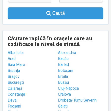
Caută
Căutare rapidă în orașele care au
codificare la nivel de stradă
Alba Iulia
Alexandria
Arad
Bacău
Baia Mare
Bârlad
Bistrița
Botoșani
Brașov
Brăila
București
Buzău
Călărași
Cluj-Napoca
Constanța
Craiova
Deva
Drobeta-Turnu Severin
Focșani
Galați