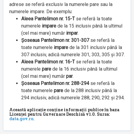
adrese se referă exclusiv la numerele pare sau la
numerele impare. De exemplu:
Aleea Pantelimon nr. 15-T
se referă la toate
numerele
impare
de la 15 inclusiv până la ultimul
(cel mai mare) număr
impar
.
Șoseaua Pantelimon nr. 301-307
se referă la
toate numerele
impare
de la 301 inclusiv până la
307 inclusiv, adică numerele 301, 303, 305 și 307.
Aleea Pantelimon nr. 16-T
se referă la toate
numerele
pare
de la 16 inclusiv până la ultimul
(cel mai mare) număr
par
.
Șoseaua Pantelimon nr. 288-294
se referă la
toate numerele
pare
de la 288 inclusiv până la
294 inclusiv, adică numerele 288, 290, 292 și 294.
Această aplicație conține informații publice în baza
Licenței pentru Guvernare Deschisă v1.0. Sursa:
data.gov.ro
.