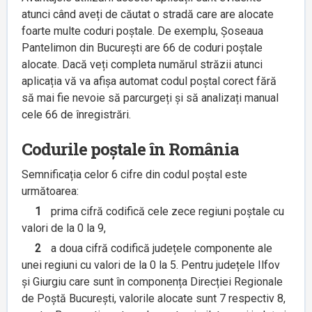
atunci când aveți de căutat o stradă care are alocate
foarte multe coduri poștale. De exemplu, Șoseaua
Pantelimon din București are 66 de coduri poștale
alocate. Dacă veți completa numărul străzii atunci
aplicația vă va afișa automat codul poștal corect fără
să mai fie nevoie să parcurgeți și să analizați manual
cele 66 de înregistrări.
Codurile poștale în România
Semnificația celor 6 cifre din codul poștal este
următoarea:
1
prima cifră codifică cele zece regiuni poștale cu
valori de la 0 la 9,
2
a doua cifră codifică județele componente ale
unei regiuni cu valori de la 0 la 5. Pentru județele Ilfov
și Giurgiu care sunt în componența Direcției Regionale
de Poștă București, valorile alocate sunt 7 respectiv 8,