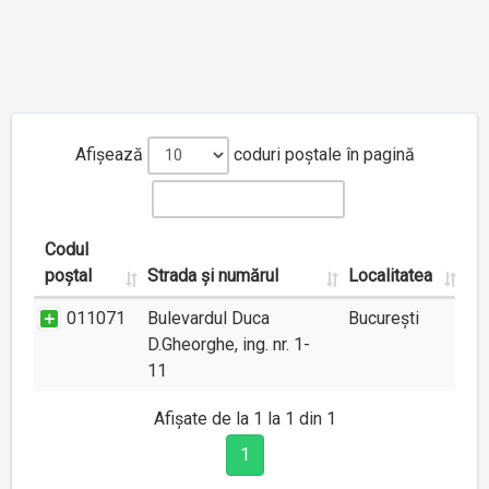
Afișează
coduri poștale în pagină
Codul
poștal
Strada și numărul
Localitatea
011071
Bulevardul Duca
București
D.Gheorghe, ing. nr. 1-
11
Afișate de la 1 la 1 din 1
1