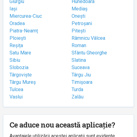
Giurgiu
Hunedoara
Iași
Mediaș
Miercurea-Ciuc
Onești
Oradea
Petroșani
Piatra-Neamț
Pitești
Ploiești
Râmnicu Vâlcea
Reșița
Roman
Satu Mare
Sfântu Gheorghe
Sibiu
Slatina
Slobozia
Suceava
Târgoviște
Târgu Jiu
Târgu Mureș
Timișoara
Tulcea
Turda
Vaslui
Zalău
Ce aduce nou această aplicație?
Avantajele utilizării acestei aplicații sunt evidente