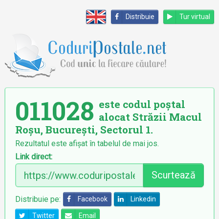
Distribuie
Tur virtual
011028
este codul poștal
alocat Străzii Macul
Roșu, București, Sectorul 1.
Rezultatul este afișat în tabelul de mai jos.
Link direct:
Scurtează
Distribuie pe:
Facebook
Linkedin
Twitter
Email