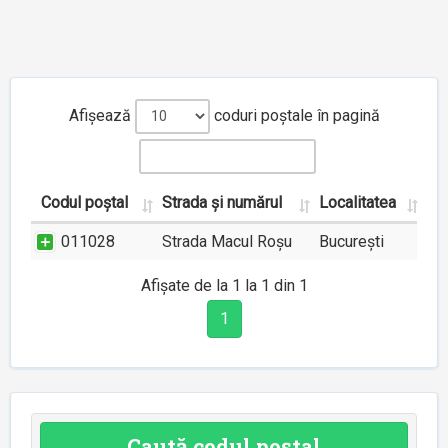
Afișează
coduri poștale în pagină
Codul poștal
Strada și numărul
Localitatea
011028
Strada Macul Roșu
București
Afișate de la 1 la 1 din 1
1
Caută codul poștal