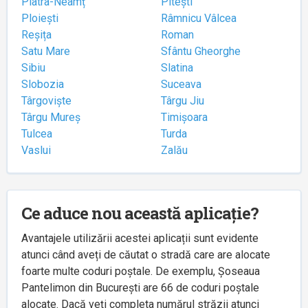
Piatra-Neamț
Pitești
Ploiești
Râmnicu Vâlcea
Reșița
Roman
Satu Mare
Sfântu Gheorghe
Sibiu
Slatina
Slobozia
Suceava
Târgoviște
Târgu Jiu
Târgu Mureș
Timișoara
Tulcea
Turda
Vaslui
Zalău
Ce aduce nou această aplicație?
Avantajele utilizării acestei aplicații sunt evidente
atunci când aveți de căutat o stradă care are alocate
foarte multe coduri poștale. De exemplu, Șoseaua
Pantelimon din București are 66 de coduri poștale
alocate. Dacă veți completa numărul străzii atunci