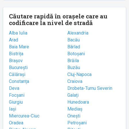
Căutare rapidă în orașele care au
codificare la nivel de stradă
Alba Iulia
Alexandria
Arad
Bacău
Baia Mare
Bârlad
Bistrița
Botoșani
Brașov
Brăila
București
Buzău
Călărași
Cluj-Napoca
Constanța
Craiova
Deva
Drobeta-Turnu Severin
Focșani
Galați
Giurgiu
Hunedoara
Iași
Mediaș
Miercurea-Ciuc
Onești
Oradea
Petroșani