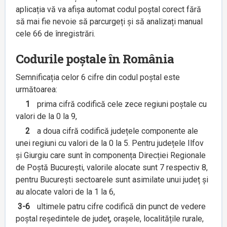
aplicația vă va afișa automat codul poștal corect fără
să mai fie nevoie să parcurgeți și să analizați manual
cele 66 de înregistrări.
Codurile poștale în România
Semnificația celor 6 cifre din codul poștal este
următoarea:
1
prima cifră codifică cele zece regiuni poștale cu
valori de la 0 la 9,
2
a doua cifră codifică județele componente ale
unei regiuni cu valori de la 0 la 5. Pentru județele Ilfov
și Giurgiu care sunt în componența Direcției Regionale
de Poștă București, valorile alocate sunt 7 respectiv 8,
pentru București sectoarele sunt asimilate unui județ și
au alocate valori de la 1 la 6,
3-6
ultimele patru cifre codifică din punct de vedere
poștal reședintele de județ, orașele, localitățile rurale,