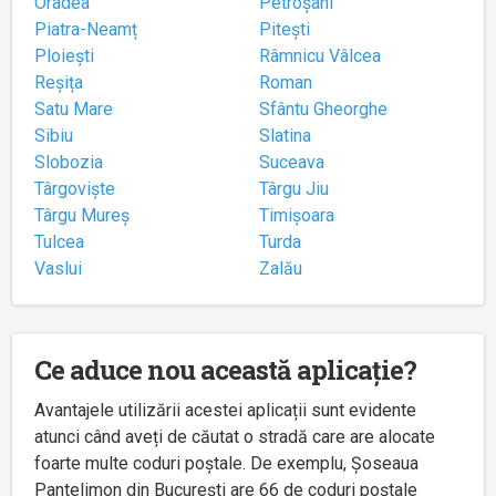
Oradea
Petroșani
Piatra-Neamț
Pitești
Ploiești
Râmnicu Vâlcea
Reșița
Roman
Satu Mare
Sfântu Gheorghe
Sibiu
Slatina
Slobozia
Suceava
Târgoviște
Târgu Jiu
Târgu Mureș
Timișoara
Tulcea
Turda
Vaslui
Zalău
Ce aduce nou această aplicație?
Avantajele utilizării acestei aplicații sunt evidente
atunci când aveți de căutat o stradă care are alocate
foarte multe coduri poștale. De exemplu, Șoseaua
Pantelimon din București are 66 de coduri poștale