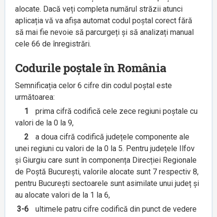
alocate. Dacă veți completa numărul străzii atunci
aplicația vă va afișa automat codul poștal corect fără
să mai fie nevoie să parcurgeți și să analizați manual
cele 66 de înregistrări.
Codurile poștale în România
Semnificația celor 6 cifre din codul poștal este
următoarea:
1
prima cifră codifică cele zece regiuni poștale cu
valori de la 0 la 9,
2
a doua cifră codifică județele componente ale
unei regiuni cu valori de la 0 la 5. Pentru județele Ilfov
și Giurgiu care sunt în componența Direcției Regionale
de Poștă București, valorile alocate sunt 7 respectiv 8,
pentru București sectoarele sunt asimilate unui județ și
au alocate valori de la 1 la 6,
3-6
ultimele patru cifre codifică din punct de vedere