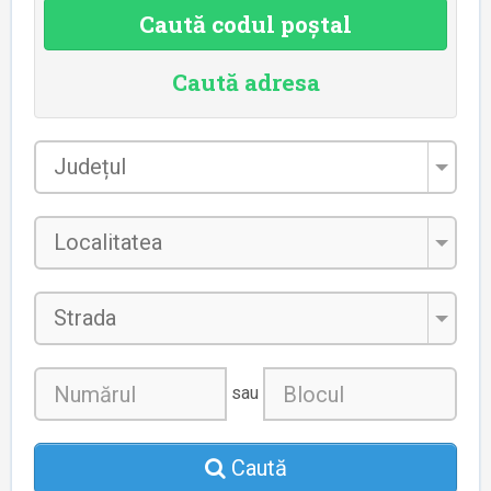
Caută codul poștal
Caută adresa
Județul
*
Localitatea
*
Strada
sau
Caută