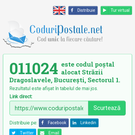
Distribuie
Tur virtual
011024
este codul poștal
alocat Străzii
Dragoslavele, București, Sectorul 1.
Rezultatul este afișat în tabelul de mai jos.
Link direct:
Scurtează
Distribuie pe:
Facebook
Linkedin
Twitter
Email