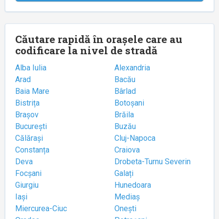
Căutare rapidă în orașele care au
codificare la nivel de stradă
Alba Iulia
Alexandria
Arad
Bacău
Baia Mare
Bârlad
Bistrița
Botoșani
Brașov
Brăila
București
Buzău
Călărași
Cluj-Napoca
Constanța
Craiova
Deva
Drobeta-Turnu Severin
Focșani
Galați
Giurgiu
Hunedoara
Iași
Mediaș
Miercurea-Ciuc
Onești