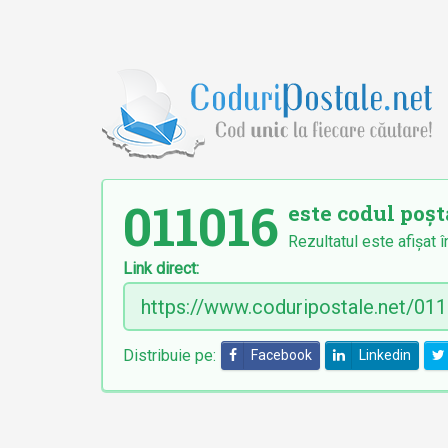
011016
este codul poșta
Rezultatul este afișat î
Link direct:
Distribuie pe:
Facebook
Linkedin