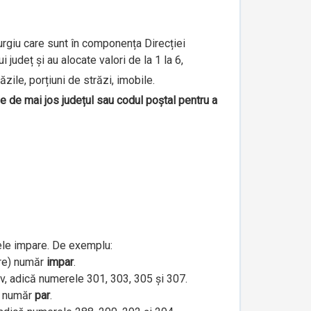
iurgiu care sunt în componența Direcției
județ și au alocate valori de la 1 la 6,
ăzile, porțiuni de străzi, imobile.
le de mai jos județul sau codul poștal pentru a
ele impare. De exemplu:
are) număr
impar
.
iv, adică numerele 301, 303, 305 și 307.
e) număr
par
.