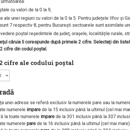
e următoarea:
ale cu valori de la 0 la 9,
ale unei regiuni cu valori de la 0 la 5. Pentru județele Ilfov și G
unt 7 respectiv 8, pentru București sectoarele sunt asimilate unui 
edere poștal reședintele de județ, orașele, localitățile rurale, str
dețul căruia îi corespunde după primele 2 cifre. Selectați din liste
 cifre din codul poștal.
 cifre ale codului poștal
tradă
a unei adrese se referă exclusiv la numerele pare sau la numer
oate numerele
impare
de la 15 inclusiv până la ultimul (cel mai m
ră la toate numerele
impare
de la 301 inclusiv până la 307 inclus
oate numerele
pare
de la 16 inclusiv până la ultimul (cel mai mar