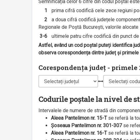
Semnificația celor 6 cifre din codul poștal est
1
prima cifră codifică cele zece regiuni poșt
2
a doua cifră codifică județele componente 
Regionale de Poștă București, valorile alocate s
3-6
ultimele patru cifre codifică din punct de v
Astfel, având un cod poștal puteți identifica ju
observa corespondența dintre județ și primele 2
Corespondența județ - primele 2
Codurile poștale la nivel de s
Intervalele de numere de stradă din componenț
Aleea Pantelimon nr. 15-T
se referă la t
Șoseaua Pantelimon nr. 301-307
se refe
Aleea Pantelimon nr. 16-T
se referă la t