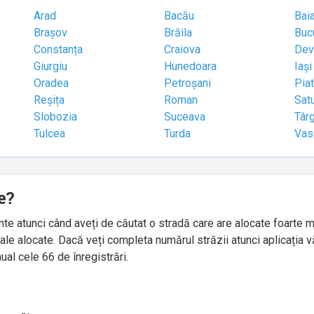
Arad
Bacău
Bai
Brașov
Brăila
Buc
Constanța
Craiova
Dev
Giurgiu
Hunedoara
Iași
Oradea
Petroșani
Pia
Reșița
Roman
Sat
Slobozia
Suceava
Târ
Tulcea
Turda
Vas
e?
idente atunci când aveți de căutat o stradă care are alocate foart
le alocate. Dacă veți completa numărul străzii atunci aplicația v
ual cele 66 de înregistrări.