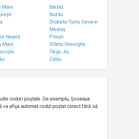
a Mare
Bârlad
urești
Buzău
a
Drobeta-Turnu Severin
Mediaș
tra-Neamț
Pitești
u Mare
Sfântu Gheorghe
goviște
Târgu Jiu
lui
Zalău
e multe coduri poștale. De exemplu, Șoseaua
ă va afișa automat codul poștal corect fără să