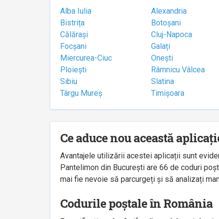
Alba Iulia
Alexandria
Bistrița
Botoșani
Călărași
Cluj-Napoca
Focșani
Galați
Miercurea-Ciuc
Onești
Ploiești
Râmnicu Vâlcea
Sibiu
Slatina
Târgu Mureș
Timișoara
Ce aduce nou această aplicați
Avantajele utilizării acestei aplicații sunt ev
Pantelimon din București are 66 de coduri poșta
mai fie nevoie să parcurgeți și să analizați man
Codurile poștale în România