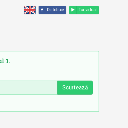
Distribuie
Tur virtual
l 1.
Scurtează