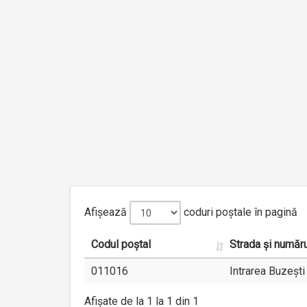
Afișează
coduri poștale în pagină
Codul poștal
Strada și număru
011016
Intrarea Buzești
Afișate de la 1 la 1 din 1