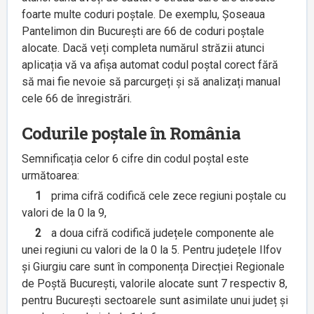
foarte multe coduri poștale. De exemplu, Șoseaua
Pantelimon din București are 66 de coduri poștale
alocate. Dacă veți completa numărul străzii atunci
aplicația vă va afișa automat codul poștal corect fără
să mai fie nevoie să parcurgeți și să analizați manual
cele 66 de înregistrări.
Codurile poștale în România
Semnificația celor 6 cifre din codul poștal este
următoarea:
1
prima cifră codifică cele zece regiuni poștale cu
valori de la 0 la 9,
2
a doua cifră codifică județele componente ale
unei regiuni cu valori de la 0 la 5. Pentru județele Ilfov
și Giurgiu care sunt în componența Direcției Regionale
de Poștă București, valorile alocate sunt 7 respectiv 8,
pentru București sectoarele sunt asimilate unui județ și