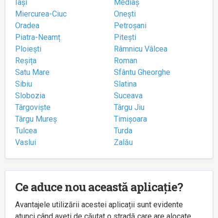
Iași
Mediaș
Miercurea-Ciuc
Onești
Oradea
Petroșani
Piatra-Neamț
Pitești
Ploiești
Râmnicu Vâlcea
Reșița
Roman
Satu Mare
Sfântu Gheorghe
Sibiu
Slatina
Slobozia
Suceava
Târgoviște
Târgu Jiu
Târgu Mureș
Timișoara
Tulcea
Turda
Vaslui
Zalău
Ce aduce nou această aplicație?
Avantajele utilizării acestei aplicații sunt evidente
atunci când aveți de căutat o stradă care are alocate