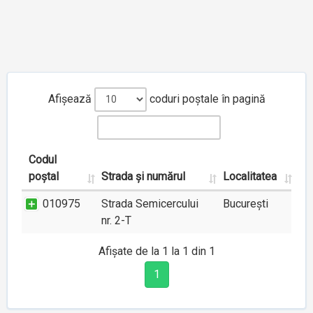
Afișează
coduri poștale în pagină
Codul
poștal
Strada și numărul
Localitatea
010975
Strada Semicercului
București
nr. 2-T
Afișate de la 1 la 1 din 1
1