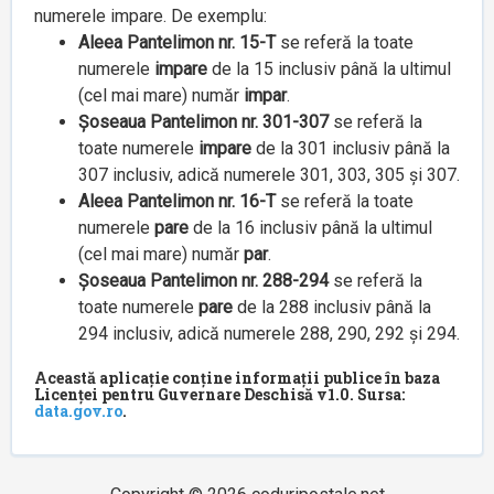
numerele impare. De exemplu:
Aleea Pantelimon nr. 15-T
se referă la toate
numerele
impare
de la 15 inclusiv până la ultimul
(cel mai mare) număr
impar
.
Șoseaua Pantelimon nr. 301-307
se referă la
toate numerele
impare
de la 301 inclusiv până la
307 inclusiv, adică numerele 301, 303, 305 și 307.
Aleea Pantelimon nr. 16-T
se referă la toate
numerele
pare
de la 16 inclusiv până la ultimul
(cel mai mare) număr
par
.
Șoseaua Pantelimon nr. 288-294
se referă la
toate numerele
pare
de la 288 inclusiv până la
294 inclusiv, adică numerele 288, 290, 292 și 294.
Această aplicație conține informații publice în baza
Licenței pentru Guvernare Deschisă v1.0. Sursa:
data.gov.ro
.