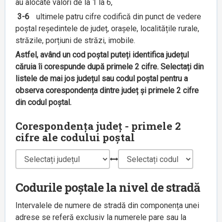
au alocate valori de la 1 la 6,
3-6
ultimele patru cifre codifică din punct de vedere
poștal reședintele de județ, orașele, localitățile rurale,
străzile, porțiuni de străzi, imobile.
Astfel, având un cod poștal puteți identifica județul
căruia îi corespunde după primele 2 cifre. Selectați din
listele de mai jos județul sau codul poștal pentru a
observa corespondența dintre județ și primele 2 cifre
din codul poștal.
Corespondența județ - primele 2
cifre ale codului poștal
Codurile poștale la nivel de stradă
Intervalele de numere de stradă din componența unei
adrese se referă exclusiv la numerele pare sau la