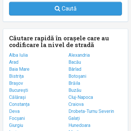
Caută
Căutare rapidă în orașele care au
codificare la nivel de stradă
Alba Iulia
Alexandria
Arad
Bacău
Baia Mare
Bârlad
Bistrița
Botoșani
Brașov
Brăila
București
Buzău
Călărași
Cluj-Napoca
Constanța
Craiova
Deva
Drobeta-Turnu Severin
Focșani
Galați
Giurgiu
Hunedoara