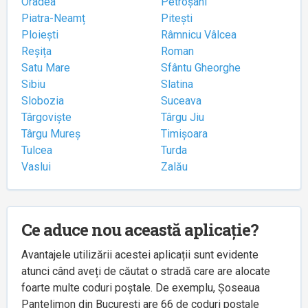
Oradea
Petroșani
Piatra-Neamț
Pitești
Ploiești
Râmnicu Vâlcea
Reșița
Roman
Satu Mare
Sfântu Gheorghe
Sibiu
Slatina
Slobozia
Suceava
Târgoviște
Târgu Jiu
Târgu Mureș
Timișoara
Tulcea
Turda
Vaslui
Zalău
Ce aduce nou această aplicație?
Avantajele utilizării acestei aplicații sunt evidente
atunci când aveți de căutat o stradă care are alocate
foarte multe coduri poștale. De exemplu, Șoseaua
Pantelimon din București are 66 de coduri poștale