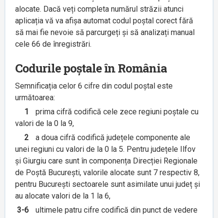
alocate. Dacă veți completa numărul străzii atunci
aplicația vă va afișa automat codul poștal corect fără
să mai fie nevoie să parcurgeți și să analizați manual
cele 66 de înregistrări.
Codurile poștale în România
Semnificația celor 6 cifre din codul poștal este
următoarea:
1
prima cifră codifică cele zece regiuni poștale cu
valori de la 0 la 9,
2
a doua cifră codifică județele componente ale
unei regiuni cu valori de la 0 la 5. Pentru județele Ilfov
și Giurgiu care sunt în componența Direcției Regionale
de Poștă București, valorile alocate sunt 7 respectiv 8,
pentru București sectoarele sunt asimilate unui județ și
au alocate valori de la 1 la 6,
3-6
ultimele patru cifre codifică din punct de vedere