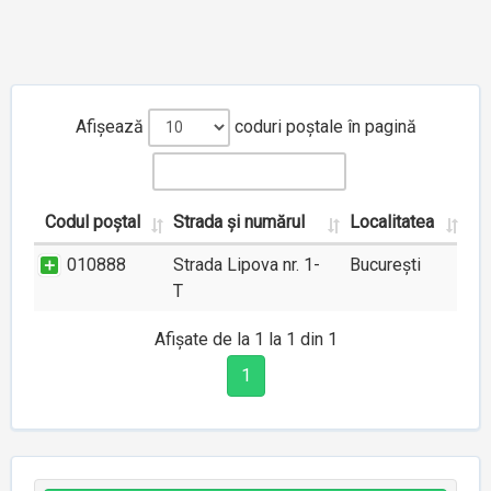
Afișează
coduri poștale în pagină
Codul poștal
Strada și numărul
Localitatea
010888
Strada Lipova nr. 1-
București
T
Afișate de la 1 la 1 din 1
1