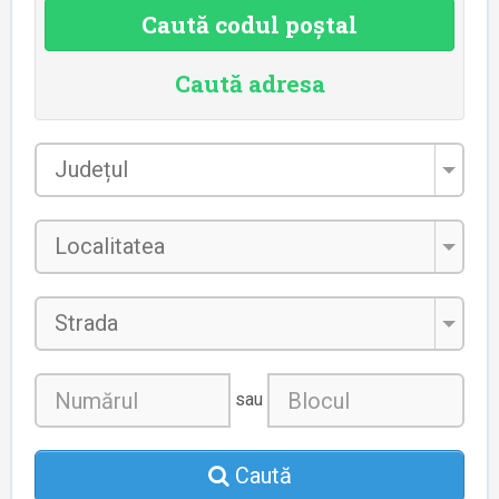
Caută codul poștal
Caută adresa
Județul
*
Localitatea
*
Strada
sau
Caută