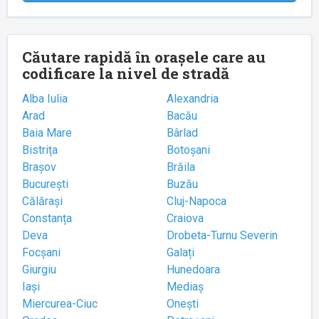
Căutare rapidă în orașele care au
codificare la nivel de stradă
Alba Iulia
Alexandria
Arad
Bacău
Baia Mare
Bârlad
Bistrița
Botoșani
Brașov
Brăila
București
Buzău
Călărași
Cluj-Napoca
Constanța
Craiova
Deva
Drobeta-Turnu Severin
Focșani
Galați
Giurgiu
Hunedoara
Iași
Mediaș
Miercurea-Ciuc
Onești