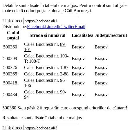
Detaliile sunt afișate în tabelul de mai jos. Pentru control sunt afișate
toate cele 6 coduri poștale alocate Căii București.
Link direct:
Distribuie pe:
Facebook
Linkedin
Twitter
Email
Codul
Strada și numărul
Localitatea
Județul/Sectorul
poștal
Calea București nr.
89-
500360
Brașov
Brașov
101
Calea București nr. 103-
500299
Brașov
Brașov
T; 108-T
500326
Calea București nr. 1-87
Brașov
Brașov
500365
Calea București nr. 2-88
Brașov
Brașov
Calea București nr. 96-
500418
Brașov
Brașov
106
Calea București nr. 90-
500434
Brașov
Brașov
94
500360
S-au găsit 2 înregistrări care corespund criteriilor de căutare!
Rezultatele sunt afișate în tabelul de mai jos.
Link direct: