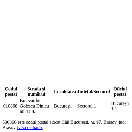
Codul
Strada și
Oficiul
Localitatea
Județul/Sectorul
poștal
numărul
poștal
Bulevardul
București
010868
Golescu Dinicu
București
Sectorul 1
12
nr. 41-43
500360
este codul poștal alocat Căii București, nr. 97, Brașov, jud.
Brașov [
vezi pe hartă
].