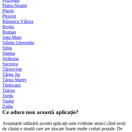
Petroșani
Piatra-Neamț
Pitești
Ploiești
Râmnicu Vâlcea
Reșița
Roman
Satu Mare
Sfântu Gheorghe
Sibiu
Slatina
Slobozia
Suceava
Târgoviște
Târgu Jiu
Târgu Mureș
Timișoara
Tulcea
Turda
Vaslui
Zalău
Ce aduce nou această aplicație?
Avantajele utilizării acestei aplicații sunt evidente atunci când aveți
de căutat o stradă care are alocate foarte multe coduri poștale. De