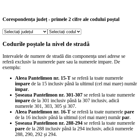
Corespondența județ - primele 2 cifre ale codului poștal
Codurile poștale la nivel de stradă
Intervalele de numere de stradă din componența unei adrese se
referă exclusiv la numerele pare sau la numerele impare. De
exemplu:
Aleea Pantelimon nr. 15-T
se referă la toate numerele
impare
de la 15 inclusiv până la ultimul (cel mai mare) număr
impar
.
Șoseaua Pantelimon nr. 301-307
se referă la toate numerele
impare
de la 301 inclusiv până la 307 inclusiv, adică
numerele 301, 303, 305 și 307.
Aleea Pantelimon nr. 16-T
se referă la toate numerele
pare
de la 16 inclusiv până la ultimul (cel mai mare) număr
par
.
Șoseaua Pantelimon nr. 288-294
se referă la toate numerele
pare
de la 288 inclusiv până la 294 inclusiv, adică numerele
288, 290, 292 și 294.