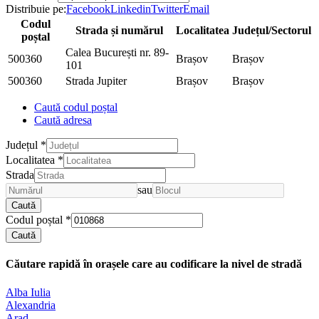
Distribuie pe:
Facebook
Linkedin
Twitter
Email
Codul
Strada și numărul
Localitatea
Județul/Sectorul
poștal
Calea București nr. 89-
500360
Brașov
Brașov
101
500360
Strada Jupiter
Brașov
Brașov
Caută codul poștal
Caută adresa
Județul
*
Localitatea
*
Strada
sau
Caută
Codul poștal
*
Caută
Căutare rapidă în orașele care au codificare la nivel de stradă
Alba Iulia
Alexandria
Arad