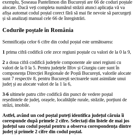
exemplu, Șoseaua Pantelimon din București are 66 de coduri poștale
alocate. Dacă veți completa numărul străzii atunci aplicația vă va
afișa automat codul poștal corect fără să mai fie nevoie să parcurgeți
și să analizați manual cele 66 de înregistrări.
Codurile poștale în România
Semnificația celor 6 cifre din codul poștal este următoarea:
1
prima cifră codifică cele zece regiuni poștale cu valori de la 0 la 9,
2
a doua cifră codifică județele componente ale unei regiuni cu
valori de la 0 la 5. Pentru județele Ilfov și Giurgiu care sunt în
componența Direcției Regionale de Poștă București, valorile alocate
sunt 7 respectiv 8, pentru București sectoarele sunt asimilate unui
județ și au alocate valori de la 1 la 6,
3-6
ultimele patru cifre codifică din punct de vedere poștal
reședintele de județ, orașele, localitățile rurale, străzile, porțiuni de
străzi, imobile.
Astfel, având un cod poștal puteți identifica județul căruia îi
corespunde după primele 2 cifre. Selectați din listele de mai jos
județul sau codul poștal pentru a observa corespondența dintre
județ și primele 2 cifre din codul poștal.