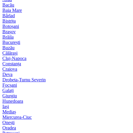
Bacău
Baia Mare
Bârlad
Bistrița
Botoșani
Brașov
Brăila
București
Buzău
Călărași
Cluj-Napoca
Constanța
Craiova
Deva
Drobeta-Turnu Severin
Focșani
Galați
Giurgiu
Hunedoara
Iași
Mediaș
Miercurea-Ciuc
Onești
Oradea