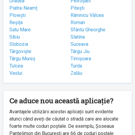
Oradea
Petroșani
Piatra-Neamț
Pitești
Ploiești
Râmnicu Vâlcea
Reșița
Roman
Satu Mare
Sfântu Gheorghe
Sibiu
Slatina
Slobozia
Suceava
Târgoviște
Târgu Jiu
Târgu Mureș
Timișoara
Tulcea
Turda
Vaslui
Zalău
Ce aduce nou această aplicație?
Avantajele utilizării acestei aplicații sunt evidente
atunci când aveți de căutat o stradă care are alocate
foarte multe coduri poștale. De exemplu, Șoseaua
Pantelimon din București are 66 de coduri poștale