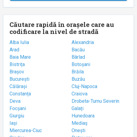
Căutare rapidă în orașele care au
codificare la nivel de stradă
Alba Iulia
Alexandria
Arad
Bacău
Baia Mare
Bârlad
Bistrița
Botoșani
Brașov
Brăila
București
Buzău
Călărași
Cluj-Napoca
Constanța
Craiova
Deva
Drobeta-Turnu Severin
Focșani
Galați
Giurgiu
Hunedoara
Iași
Mediaș
Miercurea-Ciuc
Onești