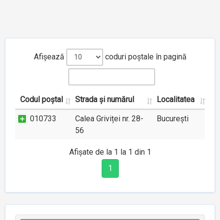
Afișează
coduri poștale în pagină
Codul poștal
Strada și numărul
Localitatea
010733
Calea Griviței nr. 28-
București
56
Afișate de la 1 la 1 din 1
1