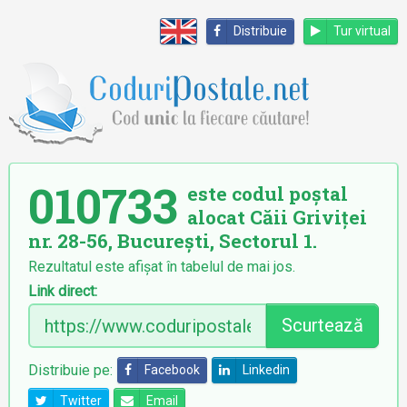
Distribuie
Tur virtual
010733
este codul poștal
alocat Căii Griviței
nr. 28-56, București, Sectorul 1.
Rezultatul este afișat în tabelul de mai jos.
Link direct:
Scurtează
Distribuie pe:
Facebook
Linkedin
Twitter
Email