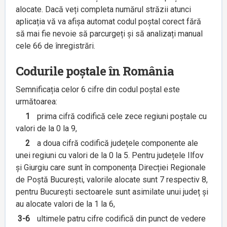
alocate. Dacă veți completa numărul străzii atunci
aplicația vă va afișa automat codul poștal corect fără
să mai fie nevoie să parcurgeți și să analizați manual
cele 66 de înregistrări.
Codurile poștale în România
Semnificația celor 6 cifre din codul poștal este
următoarea:
1
prima cifră codifică cele zece regiuni poștale cu
valori de la 0 la 9,
2
a doua cifră codifică județele componente ale
unei regiuni cu valori de la 0 la 5. Pentru județele Ilfov
și Giurgiu care sunt în componența Direcției Regionale
de Poștă București, valorile alocate sunt 7 respectiv 8,
pentru București sectoarele sunt asimilate unui județ și
au alocate valori de la 1 la 6,
3-6
ultimele patru cifre codifică din punct de vedere