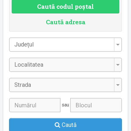
Caută codul poștal
Caută adresa
Județul
*
Localitatea
*
Strada
sau
Caută