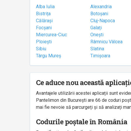
Alba Iulia
Alexandria
Bistrița
Botoșani
Călărași
Cluj-Napoca
Focșani
Galați
Miercurea-Ciuc
Onești
Ploiești
Râmnicu Vâlcea
Sibiu
Slatina
Târgu Mureș
Timișoara
Ce aduce nou această aplicați
Avantajele utilizării acestei aplicații sunt ev
Pantelimon din București are 66 de coduri poșta
mai fie nevoie să parcurgeți și să analizați man
Codurile poștale în România