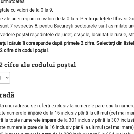
e următoarea:
ale cu valori de la 0 la 9,
ale unei regiuni cu valori de la 0 la 5. Pentru județele Ilfov și G
unt 7 respectiv 8, pentru București sectoarele sunt asimilate unui 
edere poștal reședintele de județ, orașele, localitățile rurale, str
dețul căruia îi corespunde după primele 2 cifre. Selectați din liste
 cifre din codul poștal.
 cifre ale codului poștal
tradă
a unei adrese se referă exclusiv la numerele pare sau la numer
oate numerele
impare
de la 15 inclusiv până la ultimul (cel mai m
ră la toate numerele
impare
de la 301 inclusiv până la 307 inclus
oate numerele
pare
de la 16 inclusiv până la ultimul (cel mai mar