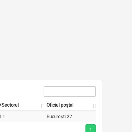
/Sectorul
Oficiul poștal
l 1
București 22
1