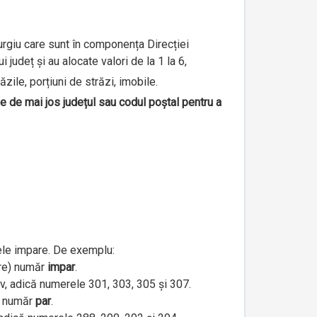
iurgiu care sunt în componența Direcției
județ și au alocate valori de la 1 la 6,
ăzile, porțiuni de străzi, imobile.
le de mai jos județul sau codul poștal pentru a
ele impare. De exemplu:
are) număr
impar
.
iv, adică numerele 301, 303, 305 și 307.
e) număr
par
.