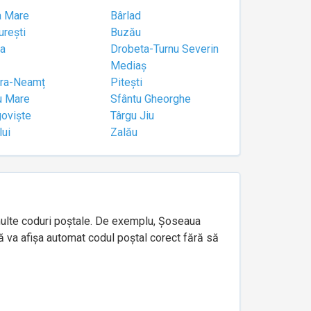
a Mare
Bârlad
urești
Buzău
a
Drobeta-Turnu Severin
Mediaș
tra-Neamț
Pitești
u Mare
Sfântu Gheorghe
goviște
Târgu Jiu
lui
Zalău
e multe coduri poștale. De exemplu, Șoseaua
ă va afișa automat codul poștal corect fără să