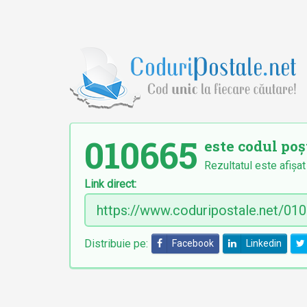
010665
este codul poș
Rezultatul este afișat
Link direct:
Distribuie pe:
Facebook
Linkedin