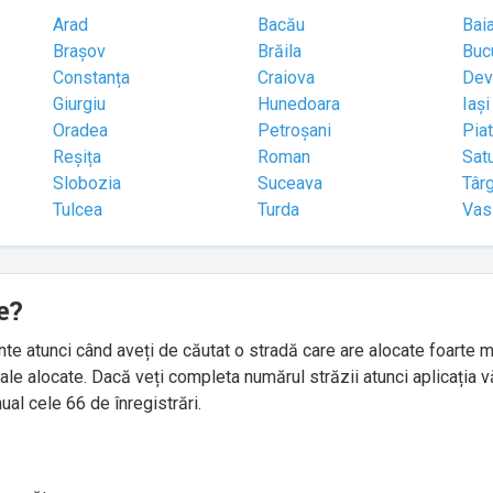
Arad
Bacău
Bai
Brașov
Brăila
Buc
Constanța
Craiova
Dev
Giurgiu
Hunedoara
Iași
Oradea
Petroșani
Pia
Reșița
Roman
Sat
Slobozia
Suceava
Târ
Tulcea
Turda
Vas
e?
idente atunci când aveți de căutat o stradă care are alocate foart
le alocate. Dacă veți completa numărul străzii atunci aplicația v
ual cele 66 de înregistrări.