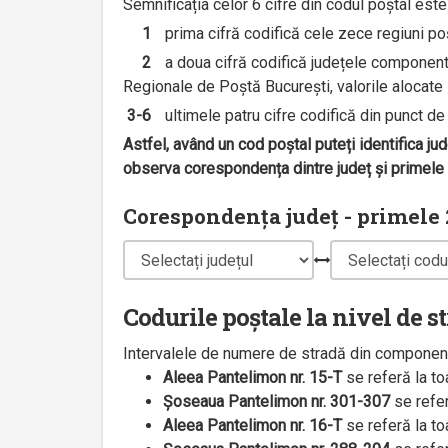
Semnificația celor 6 cifre din codul poștal est
1
prima cifră codifică cele zece regiuni poșt
2
a doua cifră codifică județele componente 
Regionale de Poștă București, valorile alocate s
3-6
ultimele patru cifre codifică din punct de v
Astfel, având un cod poștal puteți identifica ju
observa corespondența dintre județ și primele 2
Corespondența județ - primele 2
Codurile poștale la nivel de s
Intervalele de numere de stradă din componenț
Aleea Pantelimon nr. 15-T
se referă la t
Șoseaua Pantelimon nr. 301-307
se refe
Aleea Pantelimon nr. 16-T
se referă la t