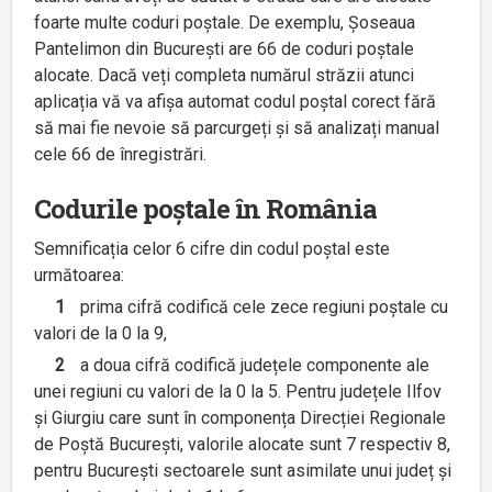
foarte multe coduri poștale. De exemplu, Șoseaua
Pantelimon din București are 66 de coduri poștale
alocate. Dacă veți completa numărul străzii atunci
aplicația vă va afișa automat codul poștal corect fără
să mai fie nevoie să parcurgeți și să analizați manual
cele 66 de înregistrări.
Codurile poștale în România
Semnificația celor 6 cifre din codul poștal este
următoarea:
1
prima cifră codifică cele zece regiuni poștale cu
valori de la 0 la 9,
2
a doua cifră codifică județele componente ale
unei regiuni cu valori de la 0 la 5. Pentru județele Ilfov
și Giurgiu care sunt în componența Direcției Regionale
de Poștă București, valorile alocate sunt 7 respectiv 8,
pentru București sectoarele sunt asimilate unui județ și