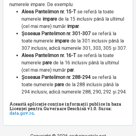
numerele impare. De exemplu:
Aleea Pantelimon nr. 15-T
se referă la toate
numerele
impare
de la 15 inclusiv până la ultimul
(cel mai mare) număr
impar
.
Șoseaua Pantelimon nr. 301-307
se referă la
toate numerele
impare
de la 301 inclusiv până la
307 inclusiv, adică numerele 301, 303, 305 și 307.
Aleea Pantelimon nr. 16-T
se referă la toate
numerele
pare
de la 16 inclusiv până la ultimul
(cel mai mare) număr
par
.
Șoseaua Pantelimon nr. 288-294
se referă la
toate numerele
pare
de la 288 inclusiv până la
294 inclusiv, adică numerele 288, 290, 292 și 294.
Această aplicație conține informații publice în baza
Licenței pentru Guvernare Deschisă v1.0. Sursa:
data.gov.ro
.