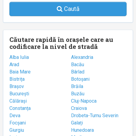
Caută
Căutare rapidă în orașele care au
codificare la nivel de stradă
Alba Iulia
Alexandria
Arad
Bacău
Baia Mare
Bârlad
Bistrița
Botoșani
Brașov
Brăila
București
Buzău
Călărași
Cluj-Napoca
Constanța
Craiova
Deva
Drobeta-Turnu Severin
Focșani
Galați
Giurgiu
Hunedoara