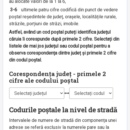
au alocate valori de la 1 la 6,
3-6
ultimele patru cifre codifică din punct de vedere
poștal reședintele de județ, orașele, localitățile rurale,
străzile, porțiuni de străzi, imobile.
Astfel, având un cod poștal puteți identifica județul
căruia îi corespunde după primele 2 cifre. Selectați din
listele de mai jos județul sau codul poștal pentru a
observa corespondența dintre județ și primele 2 cifre
din codul poștal.
Corespondența județ - primele 2
cifre ale codului poștal
Codurile poștale la nivel de stradă
Intervalele de numere de stradă din componența unei
adrese se referă exclusiv la numerele pare sau la