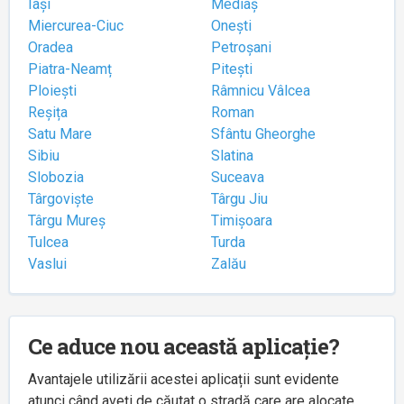
Iași
Mediaș
Miercurea-Ciuc
Onești
Oradea
Petroșani
Piatra-Neamț
Pitești
Ploiești
Râmnicu Vâlcea
Reșița
Roman
Satu Mare
Sfântu Gheorghe
Sibiu
Slatina
Slobozia
Suceava
Târgoviște
Târgu Jiu
Târgu Mureș
Timișoara
Tulcea
Turda
Vaslui
Zalău
Ce aduce nou această aplicație?
Avantajele utilizării acestei aplicații sunt evidente
atunci când aveți de căutat o stradă care are alocate