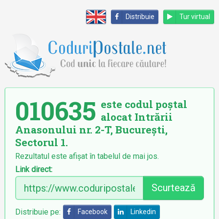
Distribuie
Tur virtual
010635
este codul poștal
alocat Intrării
Anasonului nr. 2-T, București,
Sectorul 1.
Rezultatul este afișat în tabelul de mai jos.
Link direct:
Scurtează
Distribuie pe:
Facebook
Linkedin