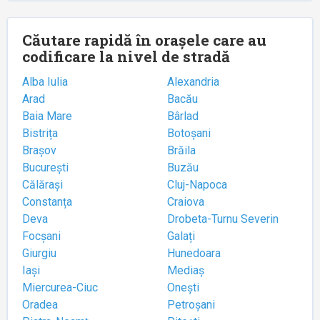
Căutare rapidă în orașele care au
codificare la nivel de stradă
Alba Iulia
Alexandria
Arad
Bacău
Baia Mare
Bârlad
Bistrița
Botoșani
Brașov
Brăila
București
Buzău
Călărași
Cluj-Napoca
Constanța
Craiova
Deva
Drobeta-Turnu Severin
Focșani
Galați
Giurgiu
Hunedoara
Iași
Mediaș
Miercurea-Ciuc
Onești
Oradea
Petroșani