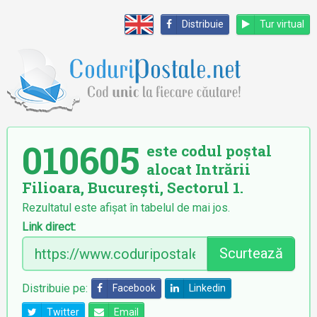
Distribuie
Tur virtual
010605
este codul poștal
alocat Intrării
Filioara, București, Sectorul 1.
Rezultatul este afișat în tabelul de mai jos.
Link direct:
Scurtează
Distribuie pe:
Facebook
Linkedin
Twitter
Email