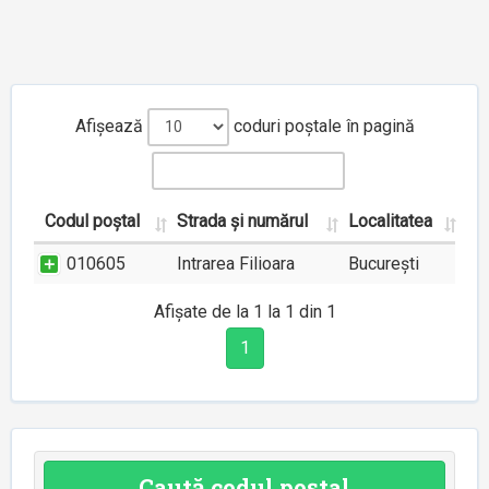
Afișează
coduri poștale în pagină
Codul poștal
Strada și numărul
Localitatea
010605
Intrarea Filioara
București
Afișate de la 1 la 1 din 1
1
Caută codul poștal