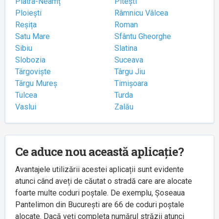
Piatra-Neamț
Pitești
Ploiești
Râmnicu Vâlcea
Reșița
Roman
Satu Mare
Sfântu Gheorghe
Sibiu
Slatina
Slobozia
Suceava
Târgoviște
Târgu Jiu
Târgu Mureș
Timișoara
Tulcea
Turda
Vaslui
Zalău
Ce aduce nou această aplicație?
Avantajele utilizării acestei aplicații sunt evidente
atunci când aveți de căutat o stradă care are alocate
foarte multe coduri poștale. De exemplu, Șoseaua
Pantelimon din București are 66 de coduri poștale
alocate. Dacă veți completa numărul străzii atunci