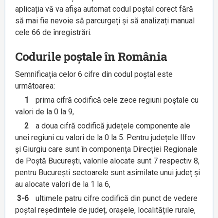
aplicația vă va afișa automat codul poștal corect fără
să mai fie nevoie să parcurgeți și să analizați manual
cele 66 de înregistrări.
Codurile poștale în România
Semnificația celor 6 cifre din codul poștal este
următoarea:
1
prima cifră codifică cele zece regiuni poștale cu
valori de la 0 la 9,
2
a doua cifră codifică județele componente ale
unei regiuni cu valori de la 0 la 5. Pentru județele Ilfov
și Giurgiu care sunt în componența Direcției Regionale
de Poștă București, valorile alocate sunt 7 respectiv 8,
pentru București sectoarele sunt asimilate unui județ și
au alocate valori de la 1 la 6,
3-6
ultimele patru cifre codifică din punct de vedere
poștal reședintele de județ, orașele, localitățile rurale,