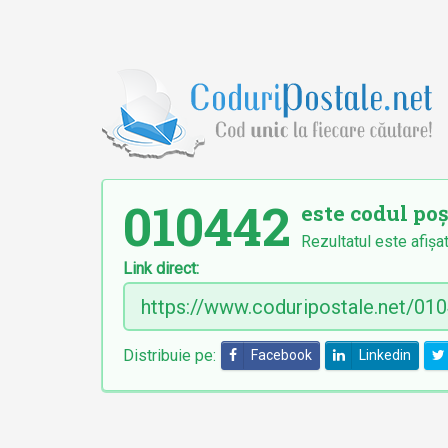
010442
este codul poș
Rezultatul este afișat
Link direct:
Distribuie pe:
Facebook
Linkedin