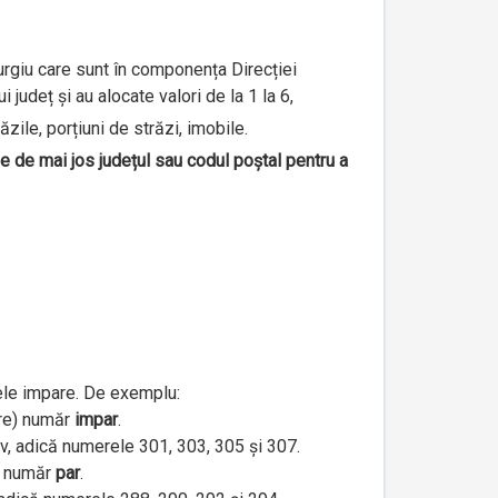
iurgiu care sunt în componența Direcției
județ și au alocate valori de la 1 la 6,
ăzile, porțiuni de străzi, imobile.
le de mai jos județul sau codul poștal pentru a
ele impare. De exemplu:
are) număr
impar
.
iv, adică numerele 301, 303, 305 și 307.
e) număr
par
.