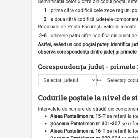
Semnificația celor 6 cifre din codul poștal est
1
prima cifră codifică cele zece regiuni poșt
2
a doua cifră codifică județele componente 
Regionale de Poștă București, valorile alocate s
3-6
ultimele patru cifre codifică din punct de v
Astfel, având un cod poștal puteți identifica ju
observa corespondența dintre județ și primele 2
Corespondența județ - primele 2
Codurile poștale la nivel de s
Intervalele de numere de stradă din componenț
Aleea Pantelimon nr. 15-T
se referă la t
Șoseaua Pantelimon nr. 301-307
se refe
Aleea Pantelimon nr. 16-T
se referă la t