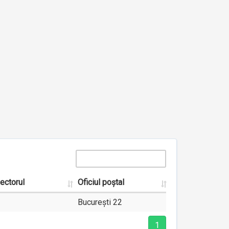
ectorul
Oficiul poștal
1
București 22
1