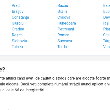
Arad
Bacău
Bai
Brașov
Brăila
Buc
Constanța
Craiova
Dev
Giurgiu
Hunedoara
Iași
Oradea
Petroșani
Pia
Reșița
Roman
Sat
Slobozia
Suceava
Târ
Tulcea
Turda
Vas
e?
idente atunci când aveți de căutat o stradă care are alocate foart
le alocate. Dacă veți completa numărul străzii atunci aplicația v
ual cele 66 de înregistrări.