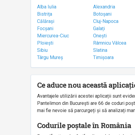
Alba Iulia
Alexandria
Bistrița
Botoșani
Călărași
Cluj-Napoca
Focșani
Galați
Miercurea-Ciuc
Onești
Ploiești
Râmnicu Vâlcea
Sibiu
Slatina
Târgu Mureș
Timișoara
Ce aduce nou această aplicați
Avantajele utilizării acestei aplicații sunt ev
Pantelimon din București are 66 de coduri poșta
mai fie nevoie să parcurgeți și să analizați man
Codurile poștale în România