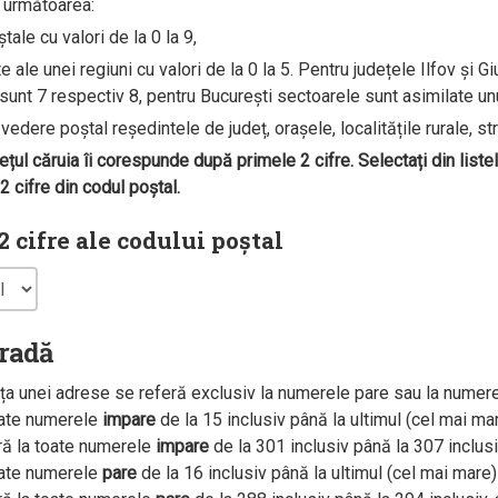
e următoarea:
ale cu valori de la 0 la 9,
ale unei regiuni cu valori de la 0 la 5. Pentru județele Ilfov și G
unt 7 respectiv 8, pentru București sectoarele sunt asimilate unui 
edere poștal reședintele de județ, orașele, localitățile rurale, str
dețul căruia îi corespunde după primele 2 cifre. Selectați din liste
 cifre din codul poștal.
 cifre ale codului poștal
tradă
a unei adrese se referă exclusiv la numerele pare sau la numer
oate numerele
impare
de la 15 inclusiv până la ultimul (cel mai m
ră la toate numerele
impare
de la 301 inclusiv până la 307 inclus
oate numerele
pare
de la 16 inclusiv până la ultimul (cel mai mar