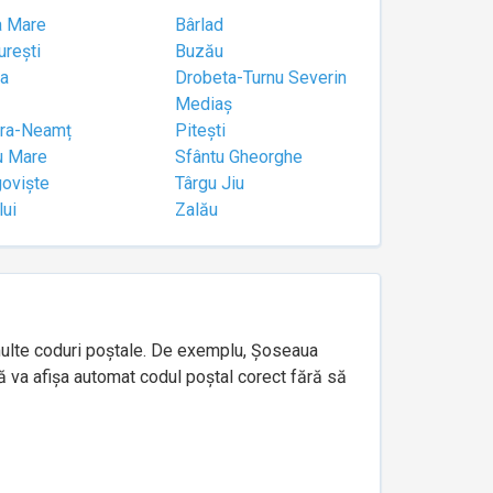
a Mare
Bârlad
urești
Buzău
a
Drobeta-Turnu Severin
Mediaș
tra-Neamț
Pitești
u Mare
Sfântu Gheorghe
goviște
Târgu Jiu
lui
Zalău
e multe coduri poștale. De exemplu, Șoseaua
ă va afișa automat codul poștal corect fără să