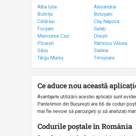
Alba Iulia
Alexandria
Bistrița
Botoșani
Călărași
Cluj-Napoca
Focșani
Galați
Miercurea-Ciuc
Onești
Ploiești
Râmnicu Vâlcea
Sibiu
Slatina
Târgu Mureș
Timișoara
Ce aduce nou această aplicați
Avantajele utilizării acestei aplicații sunt ev
Pantelimon din București are 66 de coduri poșta
mai fie nevoie să parcurgeți și să analizați man
Codurile poștale în România