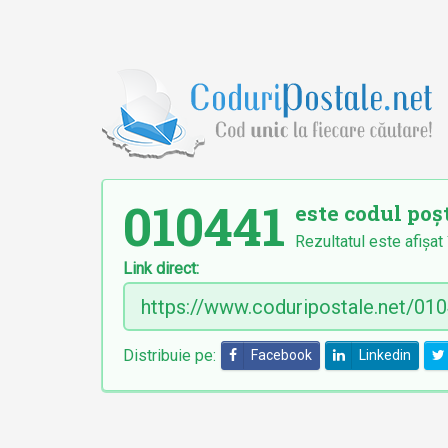
010441
este codul poșt
Rezultatul este afișat 
Link direct:
Distribuie pe:
Facebook
Linkedin