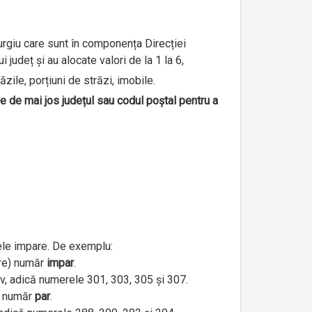
iurgiu care sunt în componența Direcției
județ și au alocate valori de la 1 la 6,
ăzile, porțiuni de străzi, imobile.
le de mai jos județul sau codul poștal pentru a
ele impare. De exemplu:
are) număr
impar
.
iv, adică numerele 301, 303, 305 și 307.
e) număr
par
.