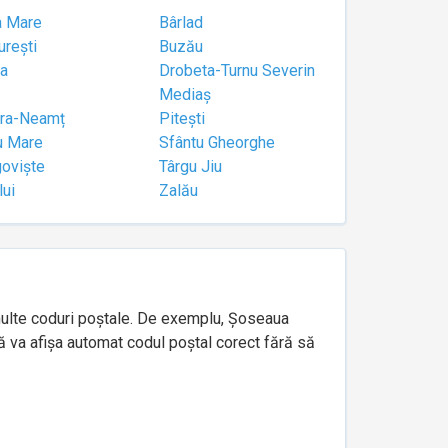
a Mare
Bârlad
urești
Buzău
a
Drobeta-Turnu Severin
Mediaș
tra-Neamț
Pitești
u Mare
Sfântu Gheorghe
goviște
Târgu Jiu
lui
Zalău
e multe coduri poștale. De exemplu, Șoseaua
ă va afișa automat codul poștal corect fără să