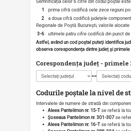
Semnificația celor 6 cifre din codul poștal est
1
prima cifră codifică cele zece regiuni poșt
2
a doua cifră codifică județele componente 
Regionale de Poștă București, valorile alocate s
3-6
ultimele patru cifre codifică din punct de v
Astfel, având un cod poștal puteți identifica ju
observa corespondența dintre județ și primele 2
Corespondența județ - primele 2
Codurile poștale la nivel de s
Intervalele de numere de stradă din componenț
Aleea Pantelimon nr. 15-T
se referă la t
Șoseaua Pantelimon nr. 301-307
se refe
Aleea Pantelimon nr. 16-T
se referă la t