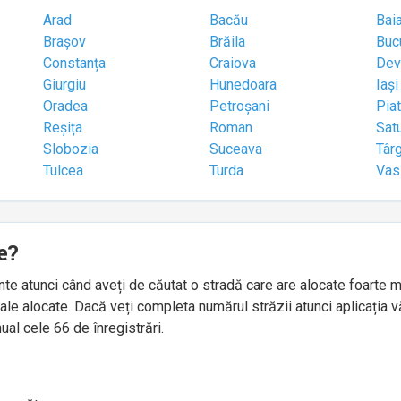
Arad
Bacău
Bai
Brașov
Brăila
Buc
Constanța
Craiova
Dev
Giurgiu
Hunedoara
Iași
Oradea
Petroșani
Pia
Reșița
Roman
Sat
Slobozia
Suceava
Târ
Tulcea
Turda
Vas
e?
idente atunci când aveți de căutat o stradă care are alocate foart
le alocate. Dacă veți completa numărul străzii atunci aplicația v
ual cele 66 de înregistrări.