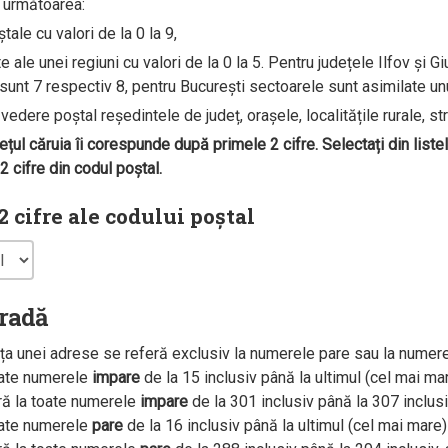
e următoarea:
ale cu valori de la 0 la 9,
ale unei regiuni cu valori de la 0 la 5. Pentru județele Ilfov și G
unt 7 respectiv 8, pentru București sectoarele sunt asimilate unui 
edere poștal reședintele de județ, orașele, localitățile rurale, str
dețul căruia îi corespunde după primele 2 cifre. Selectați din liste
 cifre din codul poștal.
 cifre ale codului poștal
tradă
a unei adrese se referă exclusiv la numerele pare sau la numer
oate numerele
impare
de la 15 inclusiv până la ultimul (cel mai m
ră la toate numerele
impare
de la 301 inclusiv până la 307 inclus
oate numerele
pare
de la 16 inclusiv până la ultimul (cel mai mar