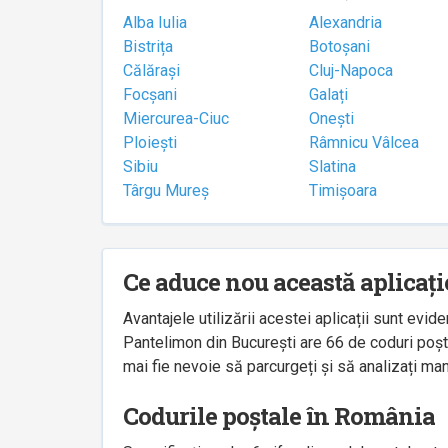
Alba Iulia
Alexandria
Bistrița
Botoșani
Călărași
Cluj-Napoca
Focșani
Galați
Miercurea-Ciuc
Onești
Ploiești
Râmnicu Vâlcea
Sibiu
Slatina
Târgu Mureș
Timișoara
Ce aduce nou această aplicați
Avantajele utilizării acestei aplicații sunt ev
Pantelimon din București are 66 de coduri poșta
mai fie nevoie să parcurgeți și să analizați man
Codurile poștale în România