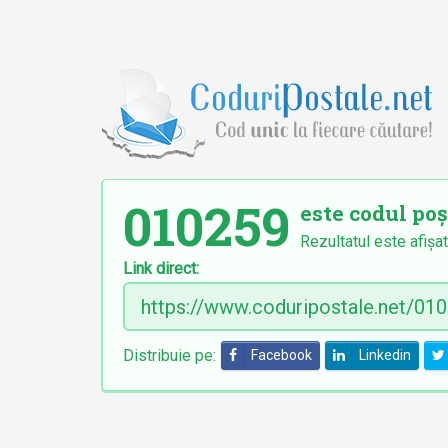
010259
este codul poș
Rezultatul este afișat
Link direct:
Distribuie pe:
Facebook
Linkedin