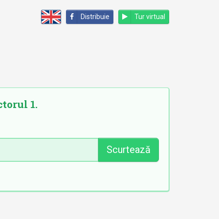
Distribuie
Tur virtual
torul 1.
Scurtează