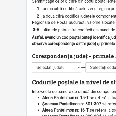
Semnificația celor 6 cifre din codul poștal est
1
prima cifră codifică cele zece regiuni poșt
2
a doua cifră codifică județele componente 
Regionale de Poștă București, valorile alocate s
3-6
ultimele patru cifre codifică din punct de v
Astfel, având un cod poștal puteți identifica ju
observa corespondența dintre județ și primele 2
Corespondența județ - primele 2
Codurile poștale la nivel de s
Intervalele de numere de stradă din componenț
Aleea Pantelimon nr. 15-T
se referă la t
Șoseaua Pantelimon nr. 301-307
se refe
Aleea Pantelimon nr. 16-T
se referă la t