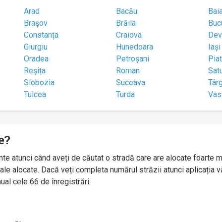
Arad
Bacău
Bai
Brașov
Brăila
Buc
Constanța
Craiova
Dev
Giurgiu
Hunedoara
Iași
Oradea
Petroșani
Pia
Reșița
Roman
Sat
Slobozia
Suceava
Târ
Tulcea
Turda
Vas
e?
idente atunci când aveți de căutat o stradă care are alocate foart
le alocate. Dacă veți completa numărul străzii atunci aplicația v
ual cele 66 de înregistrări.