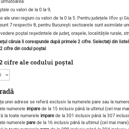
e următoarea:
ale cu valori de la 0 la 9,
ale unei regiuni cu valori de la 0 la 5. Pentru județele Ilfov și G
unt 7 respectiv 8, pentru București sectoarele sunt asimilate unui 
edere poștal reședintele de județ, orașele, localitățile rurale, str
dețul căruia îi corespunde după primele 2 cifre. Selectați din liste
 cifre din codul poștal.
 cifre ale codului poștal
tradă
a unei adrese se referă exclusiv la numerele pare sau la numer
oate numerele
impare
de la 15 inclusiv până la ultimul (cel mai m
ră la toate numerele
impare
de la 301 inclusiv până la 307 inclus
oate numerele
pare
de la 16 inclusiv până la ultimul (cel mai mar