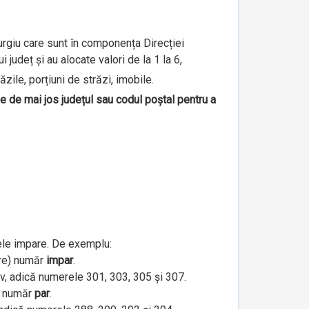
iurgiu care sunt în componența Direcției
județ și au alocate valori de la 1 la 6,
ăzile, porțiuni de străzi, imobile.
le de mai jos județul sau codul poștal pentru a
ele impare. De exemplu:
are) număr
impar
.
iv, adică numerele 301, 303, 305 și 307.
e) număr
par
.