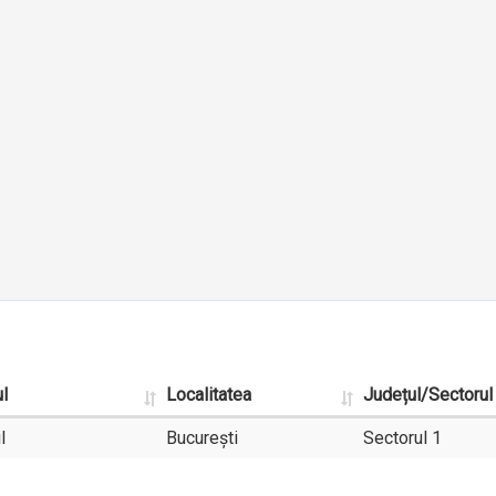
l
Localitatea
Județul/Sectorul
l
București
Sectorul 1