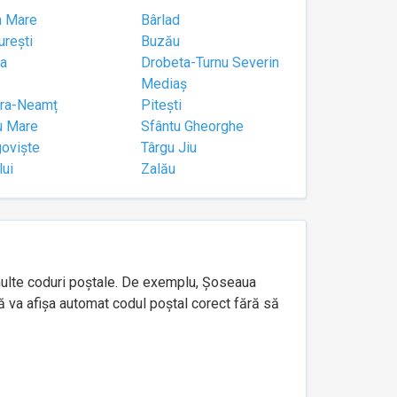
a Mare
Bârlad
urești
Buzău
a
Drobeta-Turnu Severin
Mediaș
tra-Neamț
Pitești
u Mare
Sfântu Gheorghe
goviște
Târgu Jiu
lui
Zalău
e multe coduri poștale. De exemplu, Șoseaua
ă va afișa automat codul poștal corect fără să