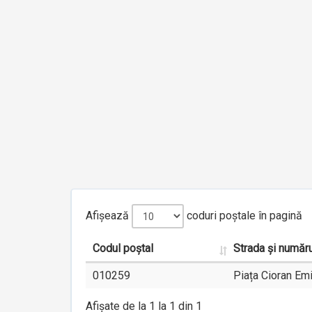
Afișează
coduri poștale în pagină
Codul poștal
Strada și număru
010259
Piața Cioran Emi
Afișate de la 1 la 1 din 1