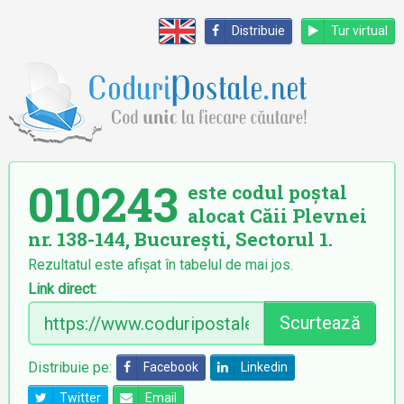
Distribuie
Tur virtual
010243
este codul poștal
alocat Căii Plevnei
nr. 138-144, București, Sectorul 1.
Rezultatul este afișat în tabelul de mai jos.
Link direct:
Scurtează
Distribuie pe:
Facebook
Linkedin
Twitter
Email