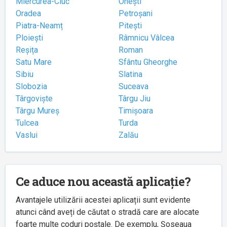
Miercurea-Ciuc
Onești
Oradea
Petroșani
Piatra-Neamț
Pitești
Ploiești
Râmnicu Vâlcea
Reșița
Roman
Satu Mare
Sfântu Gheorghe
Sibiu
Slatina
Slobozia
Suceava
Târgoviște
Târgu Jiu
Târgu Mureș
Timișoara
Tulcea
Turda
Vaslui
Zalău
Ce aduce nou această aplicație?
Avantajele utilizării acestei aplicații sunt evidente
atunci când aveți de căutat o stradă care are alocate
foarte multe coduri poștale. De exemplu, Șoseaua