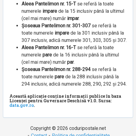
Aleea Pantelimon nr. 15-T
se referă la toate
numerele
impare
de la 15 inclusiv până la ultimul
(cel mai mare) număr
impar
.
Șoseaua Pantelimon nr. 301-307
se referă la
toate numerele
impare
de la 301 inclusiv până la
307 inclusiv, adică numerele 301, 303, 305 și 307.
Aleea Pantelimon nr. 16-T
se referă la toate
numerele
pare
de la 16 inclusiv până la ultimul
(cel mai mare) număr
par
.
Șoseaua Pantelimon nr. 288-294
se referă la
toate numerele
pare
de la 288 inclusiv până la
294 inclusiv, adică numerele 288, 290, 292 și 294.
Această aplicație conține informații publice în baza
Licenței pentru Guvernare Deschisă v1.0. Sursa:
data.gov.ro
.
Copyright © 2026 coduripostale.net
Contact
Politica de confidențialitate