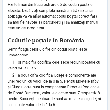
Pantelimon din București are 66 de coduri poștale
alocate. Dacă veți completa numărul străzii atunci
aplicația vă va afișa automat codul poștal corect fără
să mai fie nevoie să parcurgeți și să analizați manual
cele 66 de înregistrări.
Codurile poștale în România
Semnificația celor 6 cifre din codul poștal este
următoarea:
1
prima cifră codifică cele zece regiuni poștale cu
valori de la 0 la 9,
2
a doua cifră codifică județele componente ale
unei regiuni cu valori de la 0 la 5. Pentru județele Ilfov
și Giurgiu care sunt în componența Direcției Regionale
de Poștă București, valorile alocate sunt 7 respectiv 8,
pentru București sectoarele sunt asimilate unui județ și
au alocate valori de la 1 la 6,