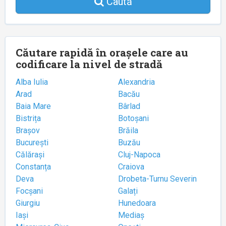
Caută
Căutare rapidă în orașele care au
codificare la nivel de stradă
Alba Iulia
Alexandria
Arad
Bacău
Baia Mare
Bârlad
Bistrița
Botoșani
Brașov
Brăila
București
Buzău
Călărași
Cluj-Napoca
Constanța
Craiova
Deva
Drobeta-Turnu Severin
Focșani
Galați
Giurgiu
Hunedoara
Iași
Mediaș