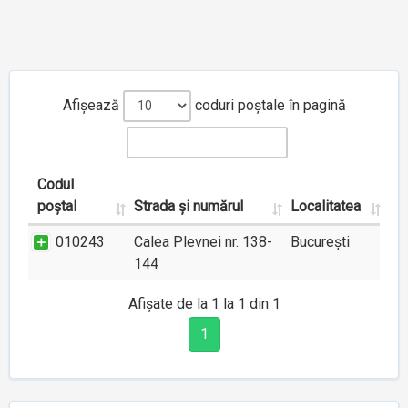
Afișează
coduri poștale în pagină
Codul
poștal
Strada și numărul
Localitatea
010243
Calea Plevnei nr. 138-
București
144
Afișate de la 1 la 1 din 1
1