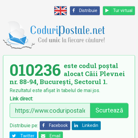
Distribuie
Tur virtual
010236
este codul poștal
alocat Căii Plevnei
nr. 88-94, București, Sectorul 1.
Rezultatul este afișat în tabelul de mai jos.
Link direct:
Scurtează
Distribuie pe:
Facebook
Linkedin
Twitter
Email