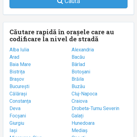
Caută
Căutare rapidă în orașele care au
codificare la nivel de stradă
Alba Iulia
Alexandria
Arad
Bacău
Baia Mare
Bârlad
Bistrița
Botoșani
Brașov
Brăila
București
Buzău
Călărași
Cluj-Napoca
Constanța
Craiova
Deva
Drobeta-Turnu Severin
Focșani
Galați
Giurgiu
Hunedoara
Iași
Mediaș