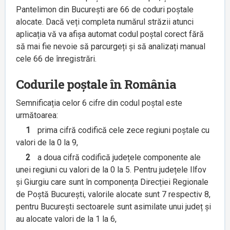
Pantelimon din București are 66 de coduri poștale
alocate. Dacă veți completa numărul străzii atunci
aplicația vă va afișa automat codul poștal corect fără
să mai fie nevoie să parcurgeți și să analizați manual
cele 66 de înregistrări.
Codurile poștale în România
Semnificația celor 6 cifre din codul poștal este
următoarea:
1
prima cifră codifică cele zece regiuni poștale cu
valori de la 0 la 9,
2
a doua cifră codifică județele componente ale
unei regiuni cu valori de la 0 la 5. Pentru județele Ilfov
și Giurgiu care sunt în componența Direcției Regionale
de Poștă București, valorile alocate sunt 7 respectiv 8,
pentru București sectoarele sunt asimilate unui județ și
au alocate valori de la 1 la 6,