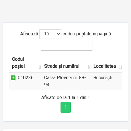
Afișează
coduri poștale în pagină
Codul
poștal
Strada și numărul
Localitatea
010236
Calea Plevnei nr. 88-
București
94
Afișate de la 1 la 1 din 1
1