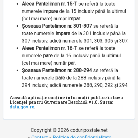
Aleea Pantelimon nr. 15-T
se referă la toate
numerele
impare
de la 15 inclusiv până la ultimul
(cel mai mare) număr
impar
.
Șoseaua Pantelimon nr. 301-307
se referă la
toate numerele
impare
de la 301 inclusiv până la
307 inclusiv, adică numerele 301, 303, 305 și 307.
Aleea Pantelimon nr. 16-T
se referă la toate
numerele
pare
de la 16 inclusiv până la ultimul
(cel mai mare) număr
par
.
Șoseaua Pantelimon nr. 288-294
se referă la
toate numerele
pare
de la 288 inclusiv până la
294 inclusiv, adică numerele 288, 290, 292 și 294.
Această aplicație conține informații publice în baza
Licenței pentru Guvernare Deschisă v1.0. Sursa:
data.gov.ro
.
Copyright © 2026 coduripostale.net
Contact
Politica de confidențialitate