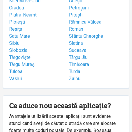
Miercurea-Ciuc
Onești
Oradea
Petroșani
Piatra-Neamț
Pitești
Ploiești
Râmnicu Vâlcea
Reșița
Roman
Satu Mare
Sfântu Gheorghe
Sibiu
Slatina
Slobozia
Suceava
Târgoviște
Târgu Jiu
Târgu Mureș
Timișoara
Tulcea
Turda
Vaslui
Zalău
Ce aduce nou această aplicație?
Avantajele utilizării acestei aplicații sunt evidente
atunci când aveți de căutat o stradă care are alocate
foarte multe coduri poștale. De exemplu, Șoseaua