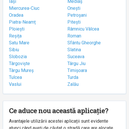
Iași
Mediaș
Miercurea-Ciuc
Onești
Oradea
Petroșani
Piatra-Neamț
Pitești
Ploiești
Râmnicu Vâlcea
Reșița
Roman
Satu Mare
Sfântu Gheorghe
Sibiu
Slatina
Slobozia
Suceava
Târgoviște
Târgu Jiu
Târgu Mureș
Timișoara
Tulcea
Turda
Vaslui
Zalău
Ce aduce nou această aplicație?
Avantajele utilizării acestei aplicații sunt evidente
atunci când aveți de căutat o stradă care are alocate