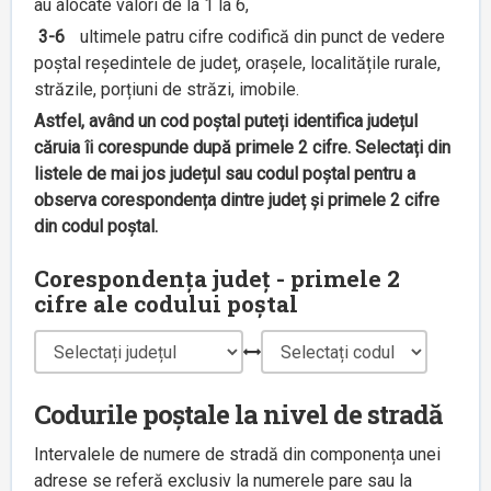
au alocate valori de la 1 la 6,
3-6
ultimele patru cifre codifică din punct de vedere
poștal reședintele de județ, orașele, localitățile rurale,
străzile, porțiuni de străzi, imobile.
Astfel, având un cod poștal puteți identifica județul
căruia îi corespunde după primele 2 cifre. Selectați din
listele de mai jos județul sau codul poștal pentru a
observa corespondența dintre județ și primele 2 cifre
din codul poștal.
Corespondența județ - primele 2
cifre ale codului poștal
Codurile poștale la nivel de stradă
Intervalele de numere de stradă din componența unei
adrese se referă exclusiv la numerele pare sau la