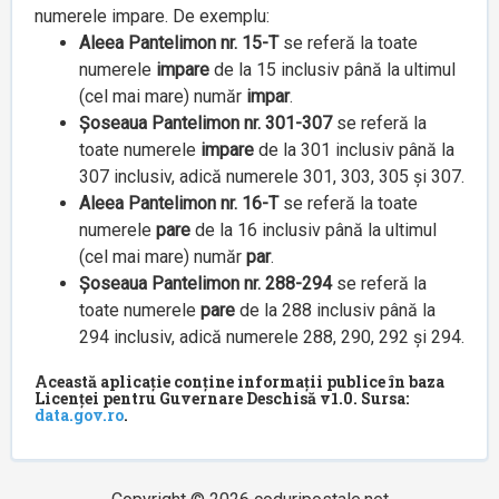
numerele impare. De exemplu:
Aleea Pantelimon nr. 15-T
se referă la toate
numerele
impare
de la 15 inclusiv până la ultimul
(cel mai mare) număr
impar
.
Șoseaua Pantelimon nr. 301-307
se referă la
toate numerele
impare
de la 301 inclusiv până la
307 inclusiv, adică numerele 301, 303, 305 și 307.
Aleea Pantelimon nr. 16-T
se referă la toate
numerele
pare
de la 16 inclusiv până la ultimul
(cel mai mare) număr
par
.
Șoseaua Pantelimon nr. 288-294
se referă la
toate numerele
pare
de la 288 inclusiv până la
294 inclusiv, adică numerele 288, 290, 292 și 294.
Această aplicație conține informații publice în baza
Licenței pentru Guvernare Deschisă v1.0. Sursa:
data.gov.ro
.