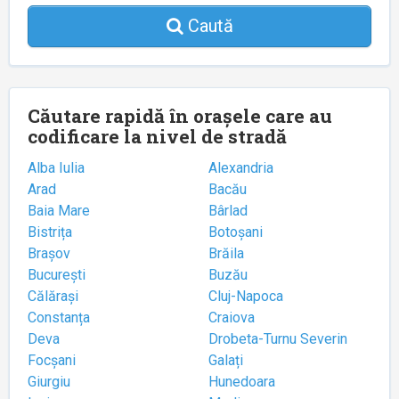
Caută
Căutare rapidă în orașele care au
codificare la nivel de stradă
Alba Iulia
Alexandria
Arad
Bacău
Baia Mare
Bârlad
Bistrița
Botoșani
Brașov
Brăila
București
Buzău
Călărași
Cluj-Napoca
Constanța
Craiova
Deva
Drobeta-Turnu Severin
Focșani
Galați
Giurgiu
Hunedoara