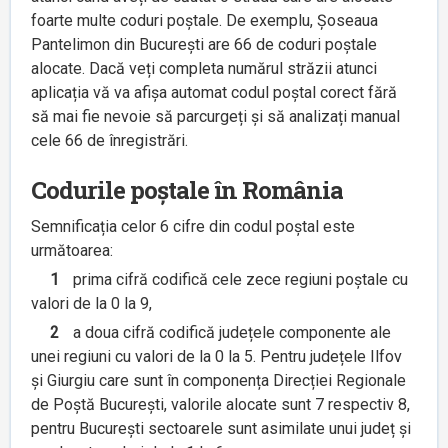
foarte multe coduri poștale. De exemplu, Șoseaua
Pantelimon din București are 66 de coduri poștale
alocate. Dacă veți completa numărul străzii atunci
aplicația vă va afișa automat codul poștal corect fără
să mai fie nevoie să parcurgeți și să analizați manual
cele 66 de înregistrări.
Codurile poștale în România
Semnificația celor 6 cifre din codul poștal este
următoarea:
1
prima cifră codifică cele zece regiuni poștale cu
valori de la 0 la 9,
2
a doua cifră codifică județele componente ale
unei regiuni cu valori de la 0 la 5. Pentru județele Ilfov
și Giurgiu care sunt în componența Direcției Regionale
de Poștă București, valorile alocate sunt 7 respectiv 8,
pentru București sectoarele sunt asimilate unui județ și