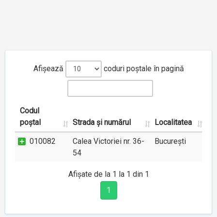
Afișează
coduri poștale în pagină
Codul
poștal
Strada și numărul
Localitatea
010082
Calea Victoriei nr. 36-
București
54
Afișate de la 1 la 1 din 1
1