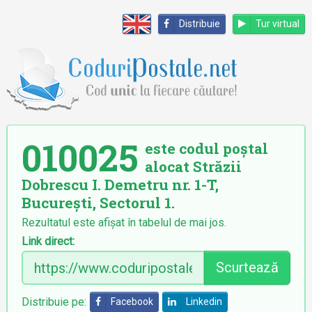
Distribuie
Tur virtual
010025
este codul poștal
alocat Străzii
Dobrescu I. Demetru nr. 1-T,
București, Sectorul 1.
Rezultatul este afișat în tabelul de mai jos.
Link direct:
Scurtează
Distribuie pe:
Facebook
Linkedin