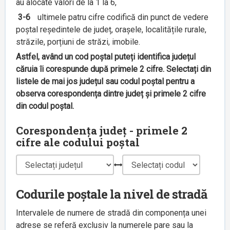
au alocate valori de la 1 la 6,
3-6
ultimele patru cifre codifică din punct de vedere
poștal reședintele de județ, orașele, localitățile rurale,
străzile, porțiuni de străzi, imobile.
Astfel, având un cod poștal puteți identifica județul
căruia îi corespunde după primele 2 cifre. Selectați din
listele de mai jos județul sau codul poștal pentru a
observa corespondența dintre județ și primele 2 cifre
din codul poștal.
Corespondența județ - primele 2
cifre ale codului poștal
Codurile poștale la nivel de stradă
Intervalele de numere de stradă din componența unei
adrese se referă exclusiv la numerele pare sau la