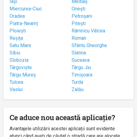
Iași
Mediaș
Miercurea-Ciuc
Onești
Oradea
Petroșani
Piatra-Neamț
Pitești
Ploiești
Râmnicu Vâlcea
Reșița
Roman
Satu Mare
Sfântu Gheorghe
Sibiu
Slatina
Slobozia
Suceava
Târgoviște
Târgu Jiu
Târgu Mureș
Timișoara
Tulcea
Turda
Vaslui
Zalău
Ce aduce nou această aplicație?
Avantajele utilizării acestei aplicații sunt evidente
atunci când aveți de căutat o stradă care are alocate