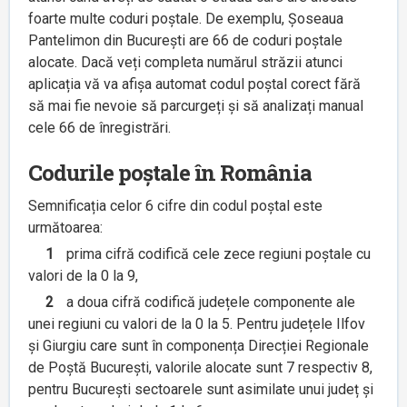
foarte multe coduri poștale. De exemplu, Șoseaua
Pantelimon din București are 66 de coduri poștale
alocate. Dacă veți completa numărul străzii atunci
aplicația vă va afișa automat codul poștal corect fără
să mai fie nevoie să parcurgeți și să analizați manual
cele 66 de înregistrări.
Codurile poștale în România
Semnificația celor 6 cifre din codul poștal este
următoarea:
1
prima cifră codifică cele zece regiuni poștale cu
valori de la 0 la 9,
2
a doua cifră codifică județele componente ale
unei regiuni cu valori de la 0 la 5. Pentru județele Ilfov
și Giurgiu care sunt în componența Direcției Regionale
de Poștă București, valorile alocate sunt 7 respectiv 8,
pentru București sectoarele sunt asimilate unui județ și