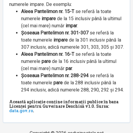
numerele impare. De exemplu:
Aleea Pantelimon nr. 15-T
se referă la toate
numerele
impare
de la 15 inclusiv până la ultimul
(cel mai mare) număr
impar
.
Șoseaua Pantelimon nr. 301-307
se referă la
toate numerele
impare
de la 301 inclusiv până la
307 inclusiv, adică numerele 301, 303, 305 și 307.
Aleea Pantelimon nr. 16-T
se referă la toate
numerele
pare
de la 16 inclusiv până la ultimul
(cel mai mare) număr
par
.
Șoseaua Pantelimon nr. 288-294
se referă la
toate numerele
pare
de la 288 inclusiv până la
294 inclusiv, adică numerele 288, 290, 292 și 294.
Această aplicație conține informații publice în baza
Licenței pentru Guvernare Deschisă v1.0. Sursa:
data.gov.ro
.