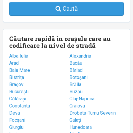
Caută
Căutare rapidă în orașele care au
codificare la nivel de stradă
Alba Iulia
Alexandria
Arad
Bacău
Baia Mare
Bârlad
Bistrița
Botoșani
Brașov
Brăila
București
Buzău
Călărași
Cluj-Napoca
Constanța
Craiova
Deva
Drobeta-Turnu Severin
Focșani
Galați
Giurgiu
Hunedoara